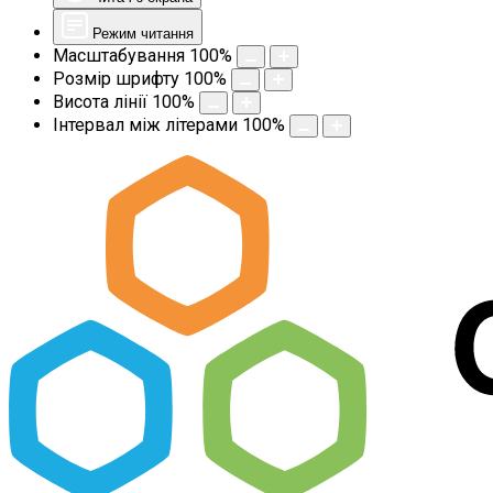
Режим читання
Масштабування
100
%
Розмір шрифту
100
%
Висота лінії
100
%
Інтервал між літерами
100
%