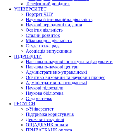
Телефонний довідник
УНІВЕРСИТЕТ
Портрет ЧНУ
Наукова й інноваційна діяльність
Наукові періодичні видання
Освітня діяльність
Сталий розвиток
Міжнародна діяльність
Студентська рада
Асоціація випускників
ПІДРОЗДІЛИ
Навчально-наукові інститути та факультети
Навчально-наукові центри
Адміністративно-управлінські
Освітньо-виховний та науковий процес
Адміністративно-господарські
Наукові підрозділи
Наукова бібліотека
Студмістечко
РЕСУРСИ
е-Університет
Підтримка користувачів
Державні закупівлі
ОЩАДБАНК оплата
ПРИВАТБАНК оплата