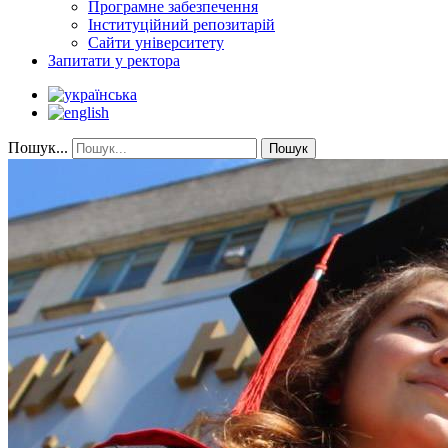
Програмне забезпечення
Інституційний репозитарій
Сайти університету
Запитати у ректора
Пошук...
Пошук