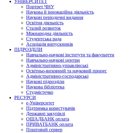
УНІВЕРСИТЕТ
Портрет ЧНУ
Наукова й інноваційна діяльність
Наукові періодичні видання
Освітня діяльність
Сталий розвиток
Міжнародна діяльність
Студентська рада
Асоціація випускників
ПІДРОЗДІЛИ
Навчально-наукові інститути та факультети
Навчально-наукові центри
Адміністративно-управлінські
Освітньо-виховний та науковий процес
Адміністративно-господарські
Наукові підрозділи
Наукова бібліотека
Студмістечко
РЕСУРСИ
е-Університет
Підтримка користувачів
Державні закупівлі
ОЩАДБАНК оплата
ПРИВАТБАНК оплата
Поштовий сервер