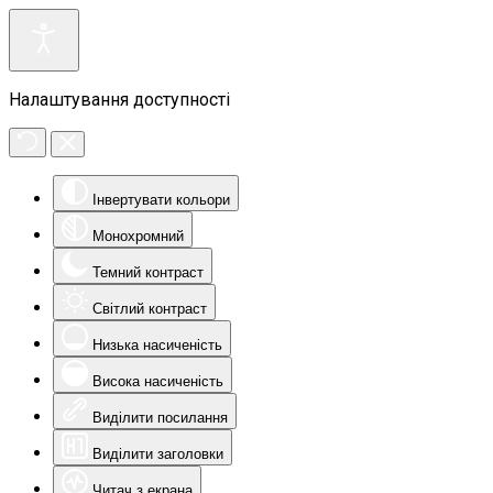
Налаштування доступності
Інвертувати кольори
Монохромний
Темний контраст
Світлий контраст
Низька насиченість
Висока насиченість
Виділити посилання
Виділити заголовки
Читач з екрана