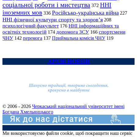
соціальної роботи і мистецтва
ННІ
372
іноземних мов
Російсько-українська війна
336
227
ННІ фізичної культури спорту та здоров’я
208
психологічний факультет
ННІ інформаційних та
176
освітніх технологій
допомога ЗСУ
спортсмени
174
166
ЧНУ
перемога
142
137
Приймальна комісія ЧНУ
119
АРХІВ НОВИН
© 2006 - 2026
Черкаський національний університет імені
Богдана Хмельницького
Ми використовуємо файли cookie, щоб покращити наш сервіс