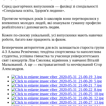
Серед цьогорічних випускників — фахівці зі спеціальності
«Спеціальна освіта, Здоров'я людини».
Протягом чотирьох років із школярів вони перетворилися у
впевнених молодих людей, які опанували гуманну професію
реабілітолога і допомагають людям.
Кожен по-своєму унікальний, усі випускники мають навички
роботи, багато вже працюють за фахом.
Безперечним авторитетом для всіх залишається староста групи
4-З Альона Резніченко; тендітна спортсменка та наполеглива
студентка, успішна гімнастка та учасниця університетських
свят і концертів Ліза Смолова; відмінник у навчанні Віталій
Мальований. А ще — екстравагантний та неочікуваний Єгор
Александров.