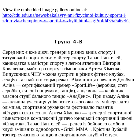
View the embedded image gallery online at:
http://cdu.edu.ua/news/bakalavry-nni-fizychnoi-kultury-sportu-i-
zdorovia-chempiony-v-sporti-i-v-zhytti.html#sigProId435a546eb2
Група 4-В
Серед них є вже діючі тренери з різних видів спорту і
титуловані спортсмени: майстер спорту Тарас Пантелей,
кандидатка в майстри спорту з легкої атлетики Вікторія
Коваленко, майстер спорту з гімнастики Артем Хіменко.
Випускників ЧНУ можна зустріти в різних фітнес-клубах,
секціях та знайти в соцмережах. Відмінниця навчання Довбуш
Аліна — сертифікований тренер «SportLife» (аеробіка, степ-
аеробіка, силові напрямки, танців), а ще вона — керівник
власної студії бального танцю «АляДенс». При цьому Аліна
— активна учасниця університетського життя, універсіад та
олімпіад, спортивної руханки та фестивалю талантів
«Студентська весна». Артем Хіменко — тренер зі спортивної
гімнастики в комплексній дитячо-юнацькій спортивній школі
«Спартак». Тарас Пантелей — тренер із бойового самбо в
клубі змішаних одноборств «Grizli MMA». Крістіна Зубалій —
тренер сучасного танцю в спортивному клубі «Тонус».