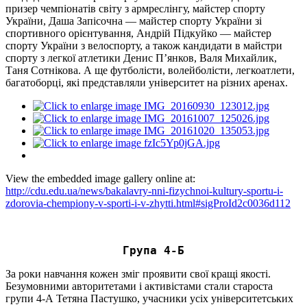
призер чемпіонатів світу з армреслінгу, майстер спорту
України, Даша Запісочна — майстер спорту України зі
спортивного орієнтування, Андрій Підкуйко — майстер
спорту України з велоспорту, а також кандидати в майстри
спорту з легкої атлетики Денис П’янков, Валя Михайлик,
Таня Сотнікова. А ще футболісти, волейболісти, легкоатлети,
багатоборці, які представляли університет на різних аренах.
View the embedded image gallery online at:
http://cdu.edu.ua/news/bakalavry-nni-fizychnoi-kultury-sportu-i-
zdorovia-chempiony-v-sporti-i-v-zhytti.html#sigProId2c0036d112
Група 4-Б
За роки навчання кожен зміг проявити свої кращі якості.
Безумовними авторитетами і активістами стали староста
групи 4-А Тетяна Пастушко, учасники усіх університетських