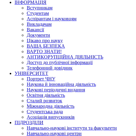
ІНФОРМАЦІЯ
Вступникам
Студентам
Аспірантам і науковцям
Викладачам
Вакансії
Документи
Цікаво про науку
ВАША БЕЗПЕКА
ВАРТО ЗНАТИ!
АНТИКОРУПЦІЙНА ДІЯЛЬНІСТЬ
Доступ до публічної інформації
Телефонний довідник
УНІВЕРСИТЕТ
Портрет ЧНУ
Наукова й інноваційна діяльність
Наукові періодичні видання
Освітня діяльність
Сталий розвиток
Міжнародна діяльність
Студентська рада
Асоціація випускників
ПІДРОЗДІЛИ
Навчально-наукові інститути та факультети
Навчально-наукові центри