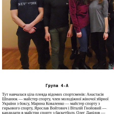
Група 4-А
Тут навчалася ціла плеяда відомих спортсменів: Анастасія
Шпанюк — майстер спорту, член молодіжної жіночої збірної
України з боксу, Марина Коваленко — майстер спорту з
гирьового спорту, Ярослав Войтович і Віталій Гнойовий —
кандидати в майстри спорту з баскетболу, Олег Данілов —