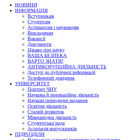
НОВИНИ
ІНФОРМАЦІЯ
Вступникам
Студентам
Аспірантам і науковцям
Викладачам
Вакансії
Документи
Цікаво про науку
ВАША БЕЗПЕКА
ВАРТО ЗНАТИ!
АНТИКОРУПЦІЙНА ДІЯЛЬНІСТЬ
Доступ до публічної інформації
Телефонний довідник
УНІВЕРСИТЕТ
Портрет ЧНУ
Наукова й інноваційна діяльність
Наукові періодичні видання
Освітня діяльність
Сталий розвиток
Міжнародна діяльність
Студентська рада
Асоціація випускників
ПІДРОЗДІЛИ
Навчально-наукові інститути та факультети