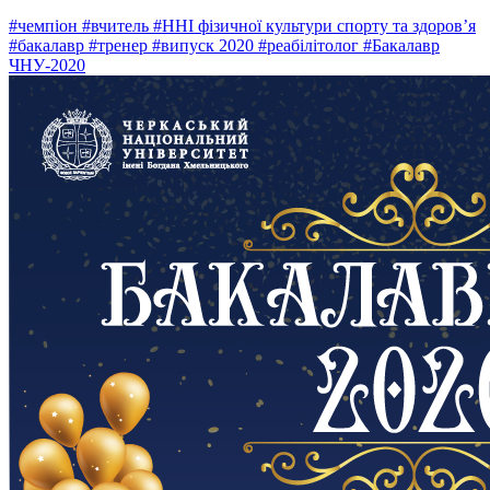
#чемпіон
#вчитель
#ННІ фізичної культури спорту та здоров’я
#бакалавр
#тренер
#випуск 2020
#реабілітолог
#Бакалавр
ЧНУ-2020