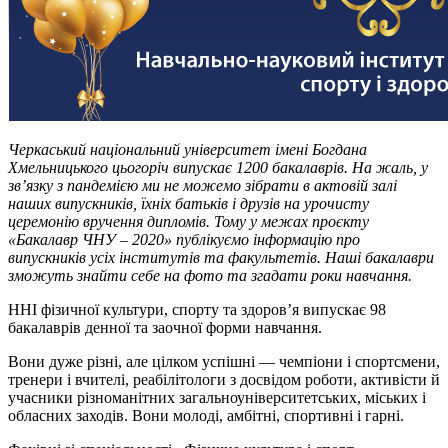
Черкаський національний університет імені Богдана
Хмельницького цьогоріч випускає 1200 бакалаврів. На жаль, у
зв’язку з пандемією ми не можемо зібрати в актовій залі
наших випускників, їхніх батьків і друзів на урочисту
церемонію вручення дипломів. Тому у межах проєкту
«Бакалавр ЧНУ – 2020» публікуємо інформацію про
випускників усіх інститутів та факультетів. Наші бакалаври
зможуть знайти себе на фото та згадати роки навчання.
ННІ фізичної культури, спорту та здоров’я випускає 98
бакалаврів денної та заочної форми навчання.
Вони дуже різні, але цілком успішні — чемпіони і спортсмени,
тренери і вчителі, реабілітологи з досвідом роботи, активісти й
учасники різноманітних загальноуніверситетських, міських і
обласних заходів. Вони молоді, амбітні, спортивні і гарні.