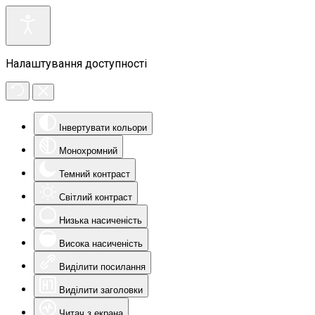
Налаштування доступності
Інвертувати кольори
Монохромний
Темний контраст
Світлий контраст
Низька насиченість
Висока насиченість
Виділити посилання
Виділити заголовки
Читач з екрана