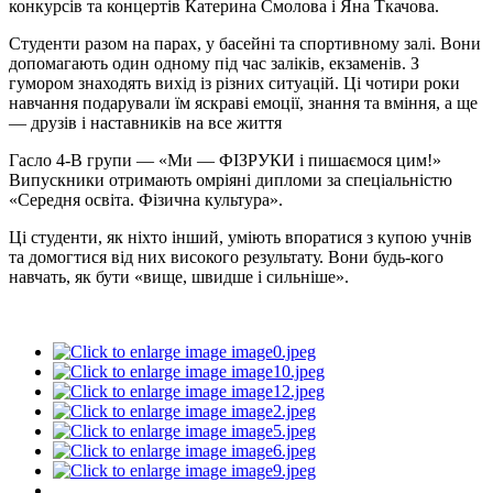
конкурсів та концертів Катерина Смолова і Яна Ткачова.
Студенти разом на парах, у басейні та спортивному залі. Вони
допомагають один одному під час заліків, екзаменів. З
гумором знаходять вихід із різних ситуацій. Ці чотири роки
навчання подарували їм яскраві емоції, знання та вміння, а ще
— друзів і наставників на все життя
Гасло 4-В групи — «Ми — ФІЗРУКИ і пишаємося цим!»
Випускники отримають омріяні дипломи за спеціальністю
«Середня освіта. Фізична культура».
Ці студенти, як ніхто інший, уміють впоратися з купою учнів
та домогтися від них високого результату. Вони будь-кого
навчать, як бути «вище, швидше і сильніше».