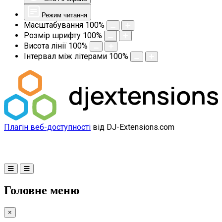
Режим читання
Масштабування
100
%
Розмір шрифту
100
%
Висота лінії
100
%
Інтервал між літерами
100
%
Плагін веб-доступності
від DJ-Extensions.com
Головне меню
×