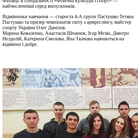
Фахівці зі спеціальності «Фізична культура і спорт» —
найчисленніші серед випускників.
Відмінники навчання — староста 4-А групи Пастушко Тетяна
Пастушко та призер чемпіонатів світу з армреслінгу, майстер
спорту України Олег Данілов.
Марина Коваленко, Анастасія Шпанюк, Ігор Мезін, Дмитро
Нездолій, Катерина Смолова, Яна Ткачова навчаються на
відмінно і добре.