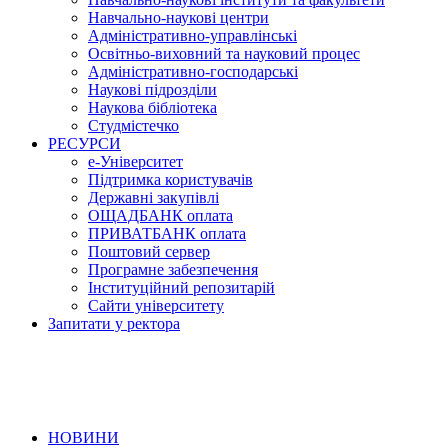
Навчально-наукові центри
Адміністративно-управлінські
Освітньо-виховний та науковий процес
Адміністративно-господарські
Наукові підрозділи
Наукова бібліотека
Студмістечко
РЕСУРСИ
е-Університет
Підтримка користувачів
Державні закупівлі
ОЩАДБАНК оплата
ПРИВАТБАНК оплата
Поштовий сервер
Програмне забезпечення
Інституційний репозитарій
Сайти університету
Запитати у ректора
НОВИНИ