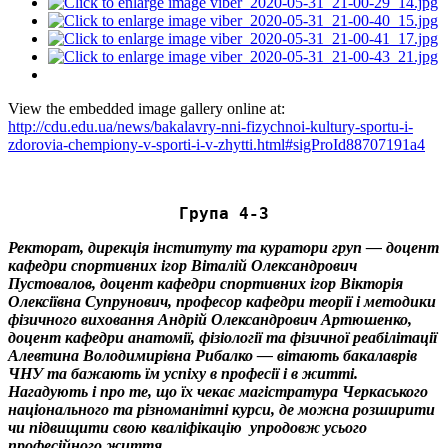
View the embedded image gallery online at:
http://cdu.edu.ua/news/bakalavry-nni-fizychnoi-kultury-sportu-i-
zdorovia-chempiony-v-sporti-i-v-zhytti.html#sigProId88707191a4
Група 4-З
Ректорат, дирекція інституту та куратори груп — доцент
кафедри спортивних ігор Віталій Олександрович
Пустовалов, доцент кафедри спортивних ігор Вікторія
Олексіївна Супрунович, професор кафедри теорії і методики
фізичного виховання Андрій Олександрович Артюшенко,
доцент кафедри анатомії, фізіології та фізичної реабілітації
Алевтина Володимирівна Рибалко — вітають бакалаврів
ЧНУ та бажають їм успіху в професії і в житті.
Нагадують і про те, що їх чекає магістратура Черкаського
національного та різноманітні курси, де можна розширити
чи підвищити свою кваліфікацію упродовж усього
професійного життя.