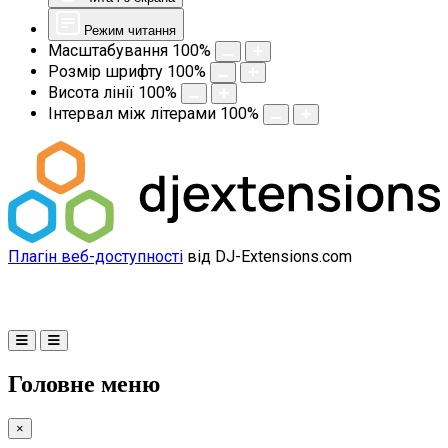
Режим читання
Масштабування
100
%
Розмір шрифту
100
%
Висота лінії
100
%
Інтервал між літерами
100
%
Плагін веб-доступності
від DJ-Extensions.com
Головне меню
×