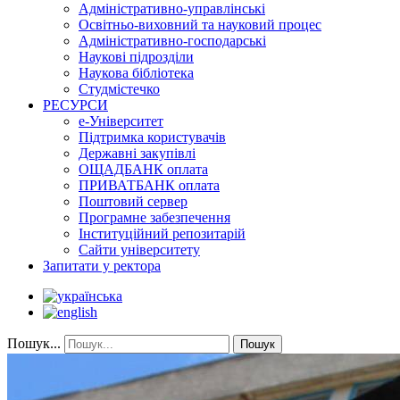
Адміністративно-управлінські
Освітньо-виховний та науковий процес
Адміністративно-господарські
Наукові підрозділи
Наукова бібліотека
Студмістечко
РЕСУРСИ
е-Університет
Підтримка користувачів
Державні закупівлі
ОЩАДБАНК оплата
ПРИВАТБАНК оплата
Поштовий сервер
Програмне забезпечення
Інституційний репозитарій
Сайти університету
Запитати у ректора
Пошук...
Пошук