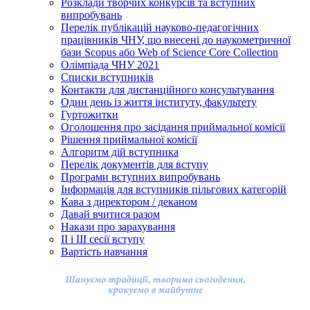
Розклади творчих конкурсів та вступних
випробувань
Перелік публікацій науково-педагогічних
працівників ЧНУ, що внесені до наукометричної
бази Scopus або Web of Science Core Collection
Олімпіада ЧНУ 2021
Cписки вступників
Контакти для дистанційного консультування
Один день із життя інституту, факультету
Гуртожитки
Оголошення про засідання приймальної комісії
Рішення приймальної комісії
Алгоритм дій вступника
Перелік документів для вступу
Програми вступних випробувань
Інформація для вступників пільгових категорій
Кава з директором / деканом
Давай вчитися разом
Накази про зарахування
ІІ і ІІІ сесії вступу
Вартість навчання