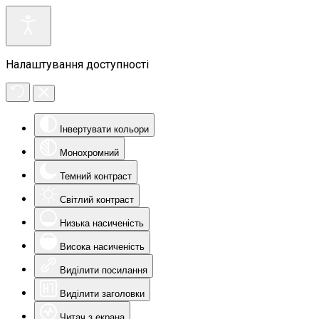
Налаштування доступності
Інвертувати кольори
Монохромний
Темний контраст
Світлий контраст
Низька насиченість
Висока насиченість
Виділити посилання
Виділити заголовки
Читач з екрана