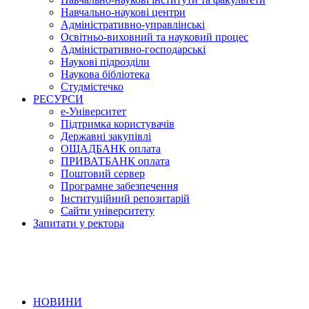
Навчально-наукові центри
Адміністративно-управлінські
Освітньо-виховний та науковий процес
Адміністративно-господарські
Наукові підрозділи
Наукова бібліотека
Студмістечко
РЕСУРСИ
е-Університет
Підтримка користувачів
Державні закупівлі
ОЩАДБАНК оплата
ПРИВАТБАНК оплата
Поштовий сервер
Програмне забезпечення
Інституційний репозитарій
Сайти університету
Запитати у ректора
НОВИНИ