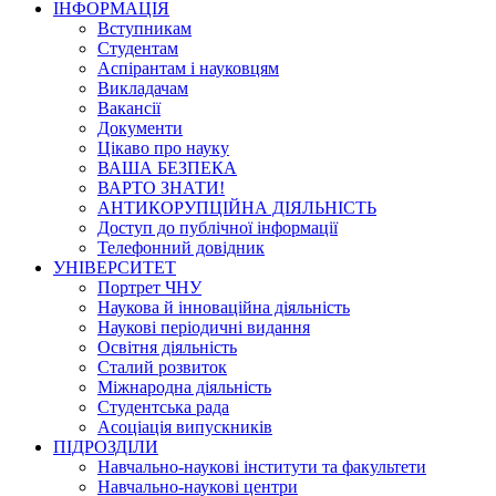
ІНФОРМАЦІЯ
Вступникам
Студентам
Аспірантам і науковцям
Викладачам
Вакансії
Документи
Цікаво про науку
ВАША БЕЗПЕКА
ВАРТО ЗНАТИ!
АНТИКОРУПЦІЙНА ДІЯЛЬНІСТЬ
Доступ до публічної інформації
Телефонний довідник
УНІВЕРСИТЕТ
Портрет ЧНУ
Наукова й інноваційна діяльність
Наукові періодичні видання
Освітня діяльність
Сталий розвиток
Міжнародна діяльність
Студентська рада
Асоціація випускників
ПІДРОЗДІЛИ
Навчально-наукові інститути та факультети
Навчально-наукові центри