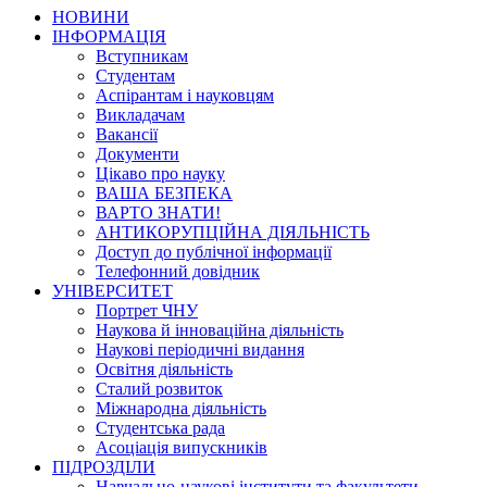
НОВИНИ
ІНФОРМАЦІЯ
Вступникам
Студентам
Аспірантам і науковцям
Викладачам
Вакансії
Документи
Цікаво про науку
ВАША БЕЗПЕКА
ВАРТО ЗНАТИ!
АНТИКОРУПЦІЙНА ДІЯЛЬНІСТЬ
Доступ до публічної інформації
Телефонний довідник
УНІВЕРСИТЕТ
Портрет ЧНУ
Наукова й інноваційна діяльність
Наукові періодичні видання
Освітня діяльність
Сталий розвиток
Міжнародна діяльність
Студентська рада
Асоціація випускників
ПІДРОЗДІЛИ
Навчально-наукові інститути та факультети