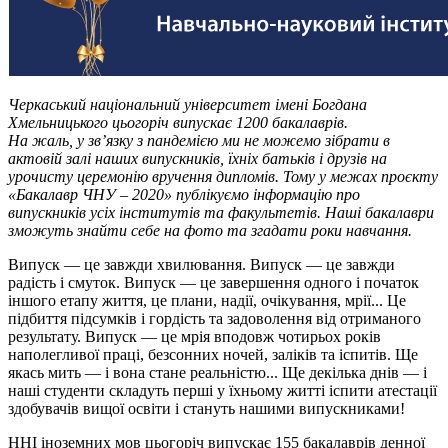
Черкаський національний університет імені Богдана
Хмельницького цьогоріч випускає 1200 бакалаврів.
На жаль, у зв’язку з пандемією ми не можемо зібрати в
актовій залі наших випускників, їхніх батьків і друзів на
урочисту церемонію вручення дипломів. Тому у межах проєкту
«Бакалавр ЧНУ – 2020» публікуємо інформацію про
випускників усіх інститутів та факультетів. Наші бакалаври
зможуть знайти себе на фото та згадати роки навчання.
Випуск — це завжди хвилювання. Випуск — це завжди
радість і смуток. Випуск — це завершення одного і початок
іншого етапу життя, це плани, надії, очікування, мрії... Це
підбиття підсумків і гордість та задоволення від отриманого
результату. Випуск — це мрія вподовж чотирьох років
наполегливої праці, безсонних ночей, заліків та іспитів. Ще
якась мить — і вона стане реальністю... Ще декілька днів — і
наші студенти складуть перші у їхньому житті іспити атестації
здобувачів вищої освіти і стануть нашими випускниками!
ННІ іноземних мов цьогоріч випускає 155 бакалаврів денної