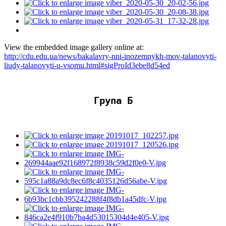
View the embedded image gallery online at:
http://cdu.edu.ua/news/bakalavry-nni-inozemnykh-mov-talanovyti-
liudy-talanovyti-u-vsomu.html#sigProId3ebe8d54ed
Група Б