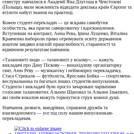
семестру навчалися в Академії Яна Длугоша в Ченстохові
(Польща), мали можливість відвідати декілька країн Європи та
втілити набуті знання на практиці.
Кожен студент-перекладач — це яскрава самобутня
особистість, яка прагне саморозвитку і вдосконалення.
Вступивши на контракт, Анна Рева, Ірина Луценко, Віталіна
Кравченко вибороли право отримувати освіту державним
коштом завдяки власній працелюбності, старанності та
відмінним результатам навчання.
«Талановиті люди — талановиті у всьому», — кажуть
викладачі про Дану Піскову — винахідливу організаторку
свят, Аню Реву — музикантку і неймовірну перекладачку,
Стаса Стрикаля — футболіста, Ярослава Бойка — спортсмена-
веслувальника та багатьох інших студентів-випускників.
Студенти і викладачі були просто зачаровані чарівними
голосами талановитих Альони Шаповал та Альони Ількевич,
які своїм вокалом можуть торкнутися струн кожної душі.
Навчання, розваги, мандрівки, справжня дружба та
взаємодопомога — усе під силу нашим випускникам-
перекладачам.