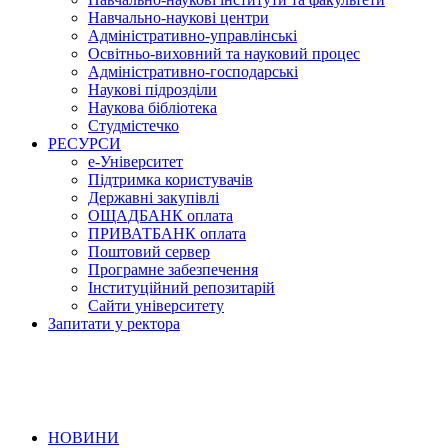
Навчально-наукові центри
Адміністративно-управлінські
Освітньо-виховний та науковий процес
Адміністративно-господарські
Наукові підрозділи
Наукова бібліотека
Студмістечко
РЕСУРСИ
е-Університет
Підтримка користувачів
Державні закупівлі
ОЩАДБАНК оплата
ПРИВАТБАНК оплата
Поштовий сервер
Програмне забезпечення
Інституційний репозитарій
Сайти університету
Запитати у ректора
НОВИНИ