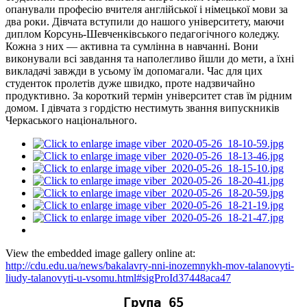
опанували професію вчителя англійської і німецької мови за
два роки. Дівчата вступили до нашого університету, маючи
диплом Корсунь-Шевченківського педагогічного коледжу.
Кожна з них — активна та сумлінна в навчанні. Вони
виконували всі завдання та наполегливо йшли до мети, а їхні
викладачі завжди в усьому їм допомагали. Час для цих
студенток пролетів дуже швидко, проте надзвичайно
продуктивно. За короткий термін університет став їм рідним
домом. І дівчата з гордістю нестимуть звання випускників
Черкаського національного.
View the embedded image gallery online at:
http://cdu.edu.ua/news/bakalavry-nni-inozemnykh-mov-talanovyti-
liudy-talanovyti-u-vsomu.html#sigProId37448aca47
Група 65