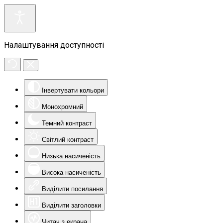
Налаштування доступності
Інвертувати кольори
Монохромний
Темний контраст
Світлий контраст
Низька насиченість
Висока насиченість
Виділити посилання
Виділити заголовки
Читач з екрана