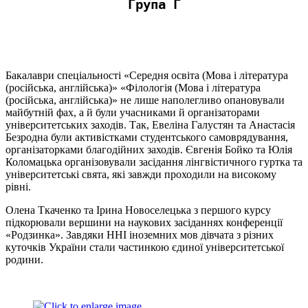
Група Г
Бакалаври спеціальності «Середня освіта (Мова і література
(російська, англійська)» «Філологія (Мова і література
(російська, англійська)» не лише наполегливо опановували
майбутній фах, а й були учасниками й організаторами
університетських заходів. Так, Евеліна Галустян та Анастасія
Безродна були активістками студентського самоврядування,
організаторками благодійних заходів. Євгенія Бойко та Юлія
Коломацька організовували засідання лінгвістичного гуртка та
університетські свята, які завжди проходили на високому
рівні.
Олена Ткаченко та Ірина Новоселецька з першого курсу
підкорювали вершини на наукових засіданнях конференції
«Родзинка». Завдяки ННІ іноземних мов дівчата з різних
куточків України стали частинкою єдиної університетської
родини.