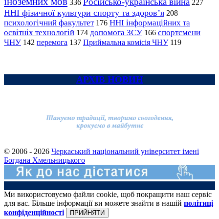
іноземних мов
Російсько-українська війна
336
227
ННІ фізичної культури спорту та здоров’я
208
психологічний факультет
ННІ інформаційних та
176
освітніх технологій
допомога ЗСУ
спортсмени
174
166
ЧНУ
перемога
142
137
Приймальна комісія ЧНУ
119
АРХІВ НОВИН
© 2006 - 2026
Черкаський національний університет імені
Богдана Хмельницького
Ми використовуємо файли cookie, щоб покращити наш сервіс
для вас. Більше інформації ви можете знайти в нашій
політиці
конфіденційності
ПРИЙНЯТИ