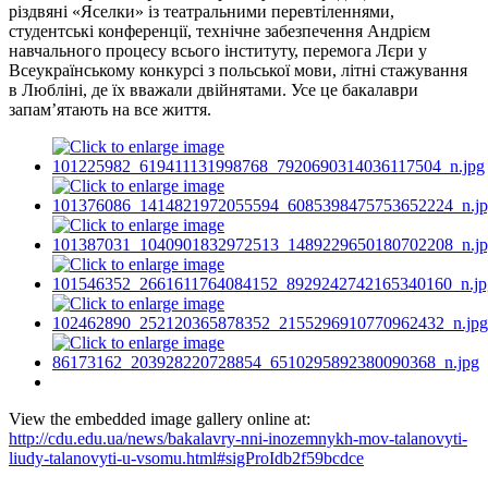
різдвяні «Яселки» із театральними перевтіленнями,
студентські конференції, технічне забезпечення Андрієм
навчального процесу всього інституту, перемога Лєри у
Всеукраїнському конкурсі з польської мови, літні стажування
в Любліні, де їх вважали двійнятами. Усе це бакалаври
запам’ятають на все життя.
View the embedded image gallery online at:
http://cdu.edu.ua/news/bakalavry-nni-inozemnykh-mov-talanovyti-
liudy-talanovyti-u-vsomu.html#sigProIdb2f59bcdce