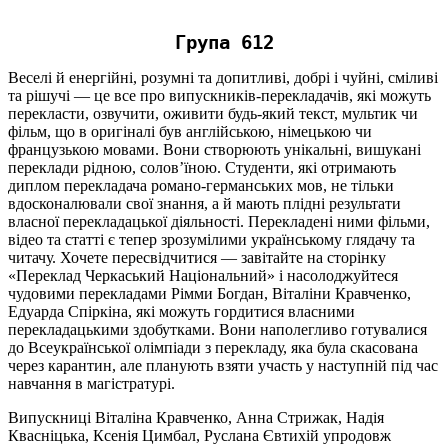
Група 612
Веселі й енергійні, розумні та допитливі, добрі і чуйні, сміливі
та рішучі — це все про випускників-перекладачів, які можуть
перекласти, озвучити, оживити будь-який текст, мультик чи
фільм, що в оригіналі був англійською, німецькою чи
французькою мовами. Вони створюють унікальні, вишукані
переклади рідною, солов’їною. Студенти, які отримають
диплом перекладача романо-германських мов, не тільки
вдосконалювали свої знання, а й мають плідні результати
власної перекладацької діяльності. Перекладені ними фільми,
відео та статті є тепер зрозумілими українському глядачу та
читачу. Хочете пересвідчитися — завітайте на сторінку
«Переклад Черкаський Національний» і насолоджуйтеся
чудовими перекладами Рімми Богдан, Віталіни Кравченко,
Едуарда Спіркіна, які можуть гордитися власними
перекладацькими здобутками. Вони наполегливо готувалися
до Всеукраїнської олімпіади з перекладу, яка була скасована
через карантин, але планують взяти участь у наступній під час
навчання в магістратурі.
Випускниці Віталіна Кравченко, Анна Стрижак, Надія
Квасніцька, Ксенія Цимбал, Руслана Євтихій упродовж