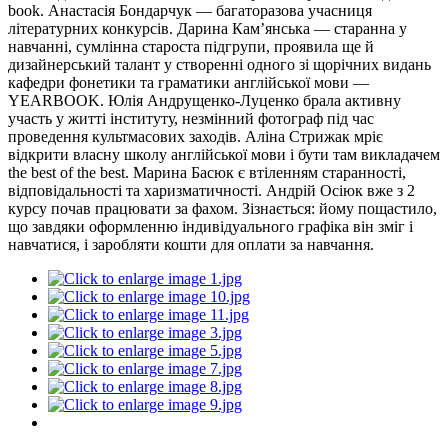
book. Анастасія Бондарчук — багаторазова учасниця
літературних конкурсів. Дарина Кам’янська — старанна у
навчанні, сумлінна староста підгрупи, проявила ще й
дизайнерський талант у створенні одного зі щорічних видань
кафедри фонетики та граматики англійської мови —
YEARBOOK. Юлія Андрущенко-Луценко брала активну
участь у житті інституту, незмінний фотограф під час
проведення культмасових заходів. Аліна Стрижак мріє
відкрити власну школу англійської мови і бути там викладачем
the best of the best. Марина Басюк є втіленням старанності,
відповідальності та харизматичності. Андрій Осіюк вже з 2
курсу почав працювати за фахом. Зізнається: йому пощастило,
що завдяки оформленню індивідуального графіка він зміг і
навчатися, і заробляти кошти для оплати за навчання.