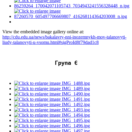
View the embedded image gallery online at:
http://cdu.edu.ua/news/bakalavry-nni-inozemnykh-mov-talanovyti-
liudy-talanovyti-u-vsomu.html#sigProId8f79dad1c8
Група Є