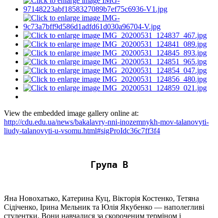
View the embedded image gallery online at:
http://cdu.edu.ua/news/bakalavry-nni-inozemnykh-mov-talanovyti-
liudy-talanovyti-u-vsomu.html#sigProIdc36c7ff3f4
Група В
Яна Новохатько, Катерина Куц, Вікторія Костенко, Тетяна
Сідіченко, Ірина Мельник та Юлія Якубенко — наполегливі
студентки. Вони навчалися за скороченим терміном і