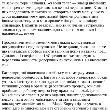
та заочної форм навчання. Усі вони тепер — знавці іноземних
мов, перед якими відкриваються великі перспективи. Хтось із
них продовжить навчатися чи створить власну мовну школу,
хтось працюватиме у престижній фірмі чи допомагатиме
іншим організовувати міжнародне спілкування й плідну
співпрацю. Варіантів реалізації амбітних планів і устремлінь
завдяки грунтовним знанням, вдосконаленим вмінням і
навичкам — безліч.
Професія вчителя іноземних мов завжди користувалася
популярністю серед вступників. Це не дивно, зважаючи на те,
що вчительські професії мають великий попит на ринку праці.
Дипломи зі спеціальності «Середня освіта» отримують
переважна більшість цьогорічних випускників ННІ іноземних
мов.
Бакалаври, які опанували англійську та німецьку мови —
непересічні особистості. Багато з них добре навчаються, брали
участь в інститутських конкурсах і олімпіадах, мають певний
успішний досвід в організації освітнього процесу, оскільки
пройшли виробничу педагогічну практику в школі. Ірина
Михайлюк має талант до викладання, планує вдосконалювати
власну педагогічну майстерність та стати взірцевим
викладачем англійської мови. Марія Хорсун брала участь в
олiмпiадi з англiйськоï мови та створенні чергового видання e-