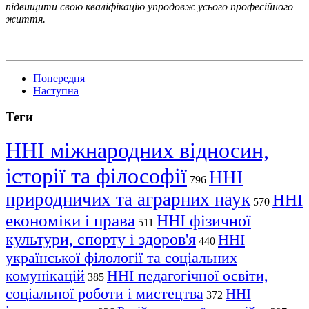
підвищити свою кваліфікацію упродовж усього професійного
життя.
Попередня
Наступна
Теги
ННІ міжнародних відносин,
історії та філософії
ННІ
796
природничих та аграрних наук
ННІ
570
економіки і права
ННІ фізичної
511
культури, спорту і здоров'я
ННІ
440
української філології та соціальних
комунікацій
ННІ педагогічної освіти,
385
соціальної роботи і мистецтва
ННІ
372