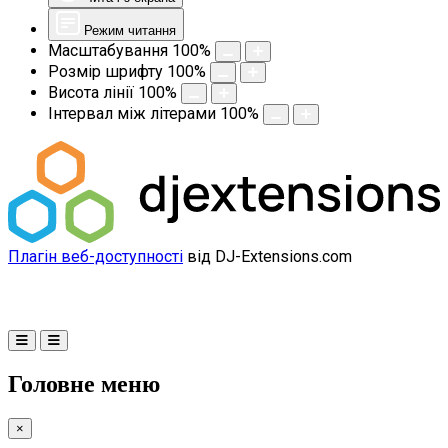
Режим читання
Масштабування
100
%
Розмір шрифту
100
%
Висота лінії
100
%
Інтервал між літерами
100
%
Плагін веб-доступності
від DJ-Extensions.com
Головне меню
×