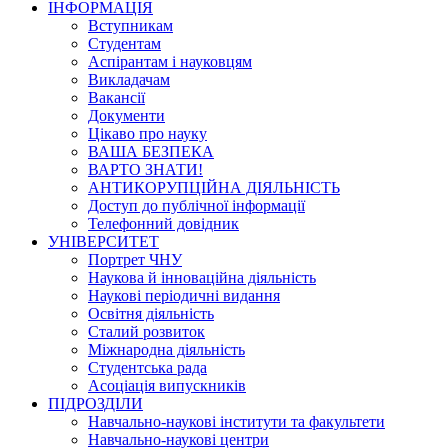
ІНФОРМАЦІЯ
Вступникам
Студентам
Аспірантам і науковцям
Викладачам
Вакансії
Документи
Цікаво про науку
ВАША БЕЗПЕКА
ВАРТО ЗНАТИ!
АНТИКОРУПЦІЙНА ДІЯЛЬНІСТЬ
Доступ до публічної інформації
Телефонний довідник
УНІВЕРСИТЕТ
Портрет ЧНУ
Наукова й інноваційна діяльність
Наукові періодичні видання
Освітня діяльність
Сталий розвиток
Міжнародна діяльність
Студентська рада
Асоціація випускників
ПІДРОЗДІЛИ
Навчально-наукові інститути та факультети
Навчально-наукові центри