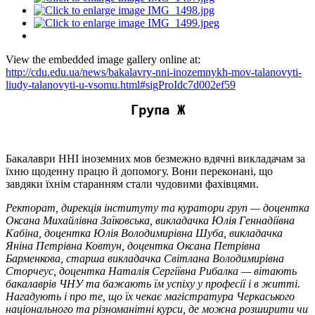
View the embedded image gallery online at:
http://cdu.edu.ua/news/bakalavry-nni-inozemnykh-mov-talanovyti-
liudy-talanovyti-u-vsomu.html#sigProIdc7d002ef59
Група Ж
Бакалаври ННІ іноземних мов безмежно вдячні викладачам за
їхню щоденну працю й допомогу. Вони переконані, що
завдяки їхнім старанням стали чудовими фахівцями.
Ректорат, дирекція інституту та куратори груп — доцентка
Оксана Михайлівна Заїковська, викладачка Юлія Геннадіївна
Кабіна, доцентка Юлія Володимирівна Шуба, викладачка
Яніна Петрівна Ковтун, доцентка Оксана Петрівна
Барменкова, старша викладачка Світлана Володимирівна
Сторчеус, доцентка Наталія Сергіївна Рибалка — вітають
бакалаврів ЧНУ та бажають їм успіху у професії і в житті.
Нагадують і про те, що їх чекає магістратура Черкаського
національного та різноманітні курси, де можна розширити чи