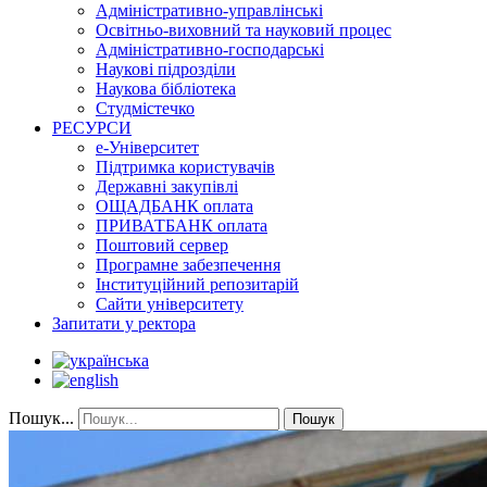
Адміністративно-управлінські
Освітньо-виховний та науковий процес
Адміністративно-господарські
Наукові підрозділи
Наукова бібліотека
Студмістечко
РЕСУРСИ
е-Університет
Підтримка користувачів
Державні закупівлі
ОЩАДБАНК оплата
ПРИВАТБАНК оплата
Поштовий сервер
Програмне забезпечення
Інституційний репозитарій
Сайти університету
Запитати у ректора
Пошук...
Пошук