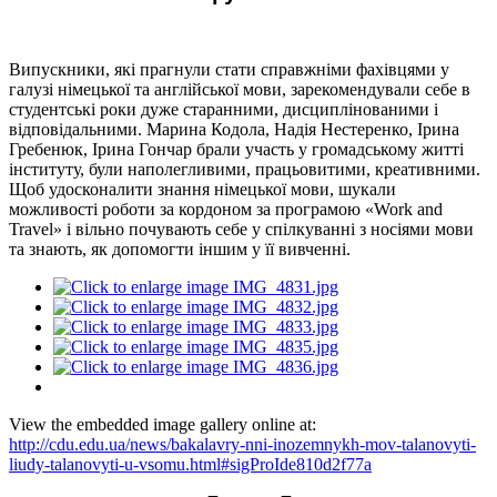
Випускники, які прагнули стати справжніми фахівцями у
галузі німецької та англійської мови, зарекомендували себе в
студентські роки дуже старанними, дисциплінованими і
відповідальними. Марина Кодола, Надія Нестеренко, Ірина
Гребенюк, Ірина Гончар брали участь у громадському житті
інституту, були наполегливими, працьовитими, креативними.
Щоб удосконалити знання німецької мови, шукали
можливості роботи за кордоном за програмою «Work and
Travel» i вільно почувають себе у спілкуванні з носіями мови
та знають, як допомогти іншим у її вивченні.
View the embedded image gallery online at:
http://cdu.edu.ua/news/bakalavry-nni-inozemnykh-mov-talanovyti-
liudy-talanovyti-u-vsomu.html#sigProIde810d2f77a