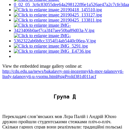
View the embedded image gallery online at:
http://cdu.edu.ua/news/bakalavry-nni-inozemnykh-mov-talanovyti-
liudy-talanovyti-u-vsomu.html#sigProId381d011acf
Група Д
Перекладачі слов’янських мов Лєра Палій і Андрій Юхно
дружно пройшли студентськими стежками пліч-о-пліч.
Скільки гарних справ вони реалізували: традиційні польські