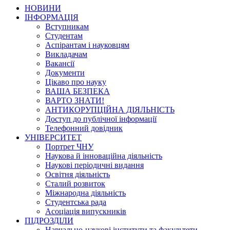
НОВИНИ
ІНФОРМАЦІЯ
Вступникам
Студентам
Аспірантам і науковцям
Викладачам
Вакансії
Документи
Цікаво про науку
ВАША БЕЗПЕКА
ВАРТО ЗНАТИ!
АНТИКОРУПЦІЙНА ДІЯЛЬНІСТЬ
Доступ до публічної інформації
Телефонний довідник
УНІВЕРСИТЕТ
Портрет ЧНУ
Наукова й інноваційна діяльність
Наукові періодичні видання
Освітня діяльність
Сталий розвиток
Міжнародна діяльність
Студентська рада
Асоціація випускників
ПІДРОЗДІЛИ
Навчально-наукові інститути та факультети