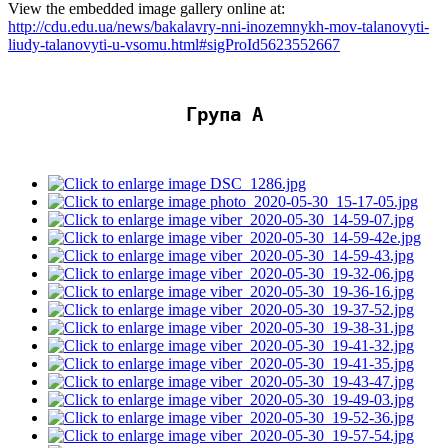
View the embedded image gallery online at:
http://cdu.edu.ua/news/bakalavry-nni-inozemnykh-mov-talanovyti-
liudy-talanovyti-u-vsomu.html#sigProId5623552667
Група А