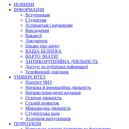
НОВИНИ
ІНФОРМАЦІЯ
Вступникам
Студентам
Аспірантам і науковцям
Викладачам
Вакансії
Документи
Цікаво про науку
ВАША БЕЗПЕКА
ВАРТО ЗНАТИ!
АНТИКОРУПЦІЙНА ДІЯЛЬНІСТЬ
Доступ до публічної інформації
Телефонний довідник
УНІВЕРСИТЕТ
Портрет ЧНУ
Наукова й інноваційна діяльність
Наукові періодичні видання
Освітня діяльність
Сталий розвиток
Міжнародна діяльність
Студентська рада
Асоціація випускників
ПІДРОЗДІЛИ
Навчально-наукові інститути та факультети