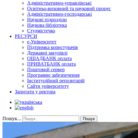
Адміністративно-управлінські
Освітньо-виховний та науковий процес
Адміністративно-господарські
Наукові підрозділи
Наукова бібліотека
Студмістечко
РЕСУРСИ
е-Університет
Підтримка користувачів
Державні закупівлі
ОЩАДБАНК оплата
ПРИВАТБАНК оплата
Поштовий сервер
Програмне забезпечення
Інституційний репозитарій
Сайти університету
Запитати у ректора
Пошук...
Пошук