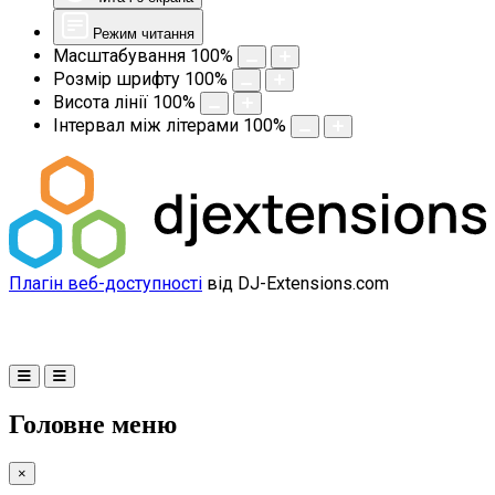
Режим читання
Масштабування
100
%
Розмір шрифту
100
%
Висота лінії
100
%
Інтервал між літерами
100
%
Плагін веб-доступності
від DJ-Extensions.com
Головне меню
×