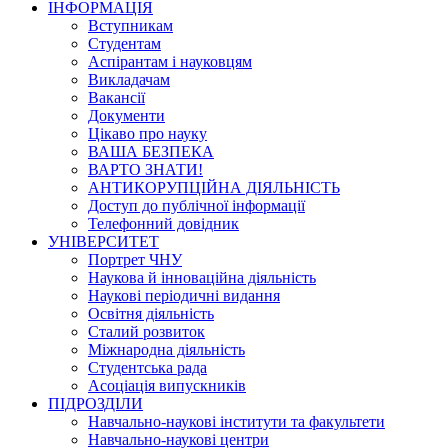
ІНФОРМАЦІЯ
Вступникам
Студентам
Аспірантам і науковцям
Викладачам
Вакансії
Документи
Цікаво про науку
ВАША БЕЗПЕКА
ВАРТО ЗНАТИ!
АНТИКОРУПЦІЙНА ДІЯЛЬНІСТЬ
Доступ до публічної інформації
Телефонний довідник
УНІВЕРСИТЕТ
Портрет ЧНУ
Наукова й інноваційна діяльність
Наукові періодичні видання
Освітня діяльність
Сталий розвиток
Міжнародна діяльність
Студентська рада
Асоціація випускників
ПІДРОЗДІЛИ
Навчально-наукові інститути та факультети
Навчально-наукові центри