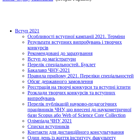
Вступ 2021
Особливості вступної кампанії 2021. Терміни
Результати вступних випробувань і творчих
конкурсів
Рекомендовані до зарахування
Вступ до магістратури
Перелік спеціальностей. Буклет
Бакалавр ЧНУ-2021
Правила прийому 2021. Переліки спеціальностей
Обсяг державного замовлення
Реєстрація на творчі конкурси та вступні іспити
Розклади творчих конкурсів та вступних
випробувань
Перелік публікацій науково-педагогічних
працівників ЧНУ, що внесені до наукометричної
бази Scopus або Web of Science Core Collection
Олімпіада ЧНУ 2021
Cписки вступників
Контакти для дистанційного консультування
Один день із життя інституту, факультету