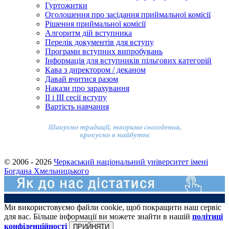
Гуртожитки
Оголошення про засідання приймальної комісії
Рішення приймальної комісії
Алгоритм дій вступника
Перелік документів для вступу
Програми вступних випробувань
Інформація для вступників пільгових категорій
Кава з директором / деканом
Давай вчитися разом
Накази про зарахування
ІІ і ІІІ сесії вступу
Вартість навчання
© 2006 - 2026
Черкаський національний університет імені
Богдана Хмельницького
Ми використовуємо файли cookie, щоб покращити наш сервіс
для вас. Більше інформації ви можете знайти в нашій
політиці
конфіденційності
ПРИЙНЯТИ