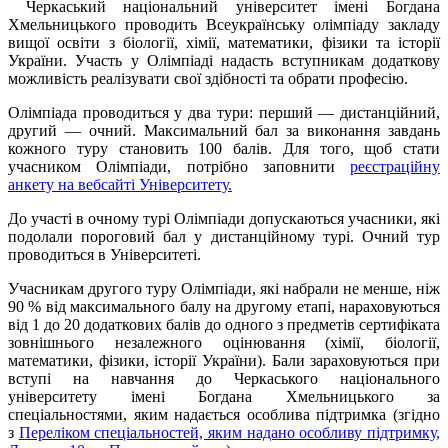
Черкаський національний університет імені Богдана
Хмельницького проводить Всеукраїнську олімпіаду закладу
вищої освіти з біології, хімії, математики, фізики та історії
України. Участь у Олімпіаді надасть вступникам додаткову
можливість реалізувати свої здібності та обрати професію.
Олімпіада проводиться у два тури: перший — дистанційний,
другий — очний. Максимальний бал за виконання завдань
кожного туру становить 100 балів. Для того, щоб стати
учасником Олімпіади, потрібно заповнити
реєстраційну
анкету на вебсайті Університету.
До участі в очному турі Олімпіади допускаються учасники, які
подолали пороговий бал у дистанційному турі. Очний тур
проводиться в Університеті.
Учасникам другого туру Олімпіади, які набрали не менше, ніж
90 % від максимального балу на другому етапі, нараховуються
від 1 до 20 додаткових балів до одного з предметів сертифіката
зовнішнього незалежного оцінювання (хімії, біології,
математики, фізики, історії України). Бали зараховуються при
вступі на навчання до Черкаського національного
університету імені Богдана Хмельницького за
спеціальностями, яким надається особлива підтримка (згідно
з
Переліком спеціальностей, яким надано особливу підтримку,