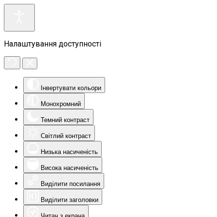
Налаштування доступності
Інвертувати кольори
Монохромний
Темний контраст
Світлий контраст
Низька насиченість
Висока насиченість
Виділити посилання
Виділити заголовки
Читач з екрана