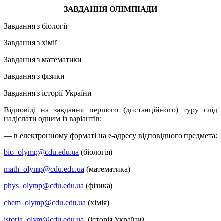
ЗАВДАННЯ ОЛІМПІАДИ
Завдання з біології
Завдання з хімії
Завдання з математики
Завдання з фізики
Завдання з історії України
Відповіді на завдання першого (дистанційного) туру слід
надіслати одним із варіантів:
— в електронному форматі на е-адресу відповідного предмета:
bio_olymp@cdu.edu.ua
(біологія)
math_olymp@cdu.edu.ua
(математика)
phys_olymp@cdu.edu.ua
(фізика)
chem_olymp@cdu.edu.ua
(хімія)
istoria_olym@cdu.edu.ua
(історія України)