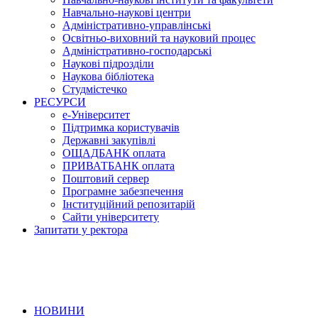
Навчально-наукові центри
Адміністративно-управлінські
Освітньо-виховний та науковий процес
Адміністративно-господарські
Наукові підрозділи
Наукова бібліотека
Студмістечко
РЕСУРСИ
е-Університет
Підтримка користувачів
Державні закупівлі
ОЩАДБАНК оплата
ПРИВАТБАНК оплата
Поштовий сервер
Програмне забезпечення
Інституційний репозитарій
Сайти університету
Запитати у ректора
НОВИНИ