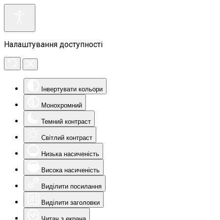
Налаштування доступності
Інвертувати кольори
Монохромний
Темний контраст
Світлий контраст
Низька насиченість
Висока насиченість
Виділити посилання
Виділити заголовки
Читач з екрана