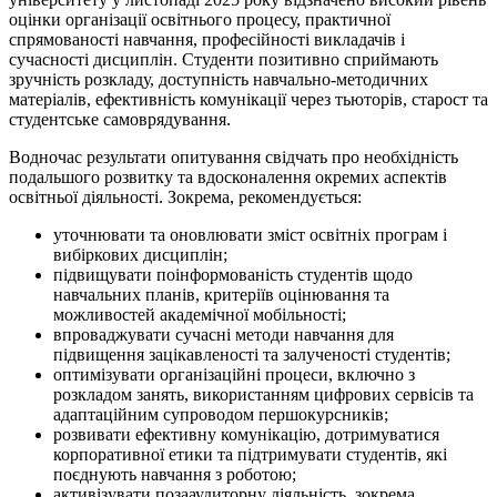
оцінки організації освітнього процесу, практичної
спрямованості навчання, професійності викладачів і
сучасності дисциплін. Студенти позитивно сприймають
зручність розкладу, доступність навчально-методичних
матеріалів, ефективність комунікації через тьюторів, старост та
студентське самоврядування.
Водночас результати опитування свідчать про необхідність
подальшого розвитку та вдосконалення окремих аспектів
освітньої діяльності. Зокрема, рекомендується:
уточнювати та оновлювати зміст освітніх програм і
вибіркових дисциплін;
підвищувати поінформованість студентів щодо
навчальних планів, критеріїв оцінювання та
можливостей академічної мобільності;
впроваджувати сучасні методи навчання для
підвищення зацікавленості та залученості студентів;
оптимізувати організаційні процеси, включно з
розкладом занять, використанням цифрових сервісів та
адаптаційним супроводом першокурсників;
розвивати ефективну комунікацію, дотримуватися
корпоративної етики та підтримувати студентів, які
поєднують навчання з роботою;
активізувати позааудиторну діяльність, зокрема