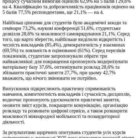
процесу сучасним вимогам оцінили 62,9% на 5 балів і 29,6%
на 4. Кваліфікацію та доброзичливість працівників оцінено на
5 балів 77,5% респондентами, ще 21,1% — на 4.
Найбільш цінними для студентів були академічні заходи та
семінари 73,2%, наукові конференції 51,6%, студентське
дозвілля 28,6% та можливості самоврядування 21,1%. Серед
того, що варто зберегти, найбільше виділили відкритість і
чесність викладачів (85,4%), демократичність у взаєминах
(69,5%) та лояльність в оцінюванні (61%). Серед переліків
показників, студентам запропонували обрати три
найважливіші: для покращення пропонують модернізувати
матеріальну базу 37,6%, оптимізувати розклад 28,6% та
збільшити практичні заняття 27,7%, при цьому 42,7%
вважають, що нічого змінювати не потрібно.
Випускники підкреслюють практичну спрямованість
навчання, компетентність викладачів і сучасність дисциплін,
водночас пропонують удосконалити практичні заняття,
оновити зміст курсів, покращити комунікацію, організацію
розкладу та розвивати цифрові сервіси, а також розширити
можливості міжнародної мобільності та позааудиторної
діяльності.
За результатами щорічних опитувань студентів усіх курсів
університету у листопаді 2025 року відзначено високий рівень