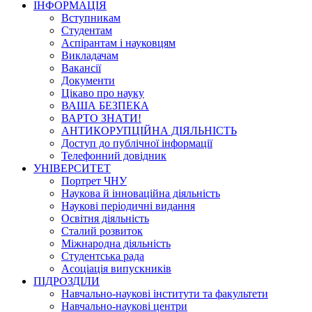
ІНФОРМАЦІЯ
Вступникам
Студентам
Аспірантам і науковцям
Викладачам
Вакансії
Документи
Цікаво про науку
ВАША БЕЗПЕКА
ВАРТО ЗНАТИ!
АНТИКОРУПЦІЙНА ДІЯЛЬНІСТЬ
Доступ до публічної інформації
Телефонний довідник
УНІВЕРСИТЕТ
Портрет ЧНУ
Наукова й інноваційна діяльність
Наукові періодичні видання
Освітня діяльність
Сталий розвиток
Міжнародна діяльність
Студентська рада
Асоціація випускників
ПІДРОЗДІЛИ
Навчально-наукові інститути та факультети
Навчально-наукові центри