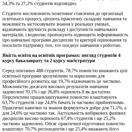
54,3% та 27,2% студентів відповідно.
Студенти висловлюють позитивне ставлення до організації
освітнього процесу, цінують практичну складову навчання та
можливість застосовувати знання у реальних умовах,
відзначають зручність розкладу і доступність навчальних
матеріалів, і водночас пропонують підвищити інформованість
про навчальні програми дисциплін та критерії оцінювання та
посилити підтримку тих, хто поєднує навчання з роботою.
Якість освіти на освітніх програмах: погляд студентів 4
курсу бакалаврату та 2 курсу магістратури
Серед опитаних 488 студентів, 78,7% повністю вважають цілі
освітньої програми зрозумілими та корисними для
професійного розвитку, ще 19,7% відзначають це частково.
Можливістю досягати високих результатів навчання
задоволені 70,1% і ще 26,8% оцінюють її як достатню.
Перспективи працевлаштування повністю влаштовують
63,7% студентів і ще 24,8% бачать їх частково прийнятними.
Практичні навички та знання формуються добре для 71,1%, а
для 24,6% це частково так. Актуальність вибіркових фахових
дисциплін високо оцінюють 67,4% студентів і ще 25,2%
частково задоволені. Обсяг практичної підготовки повністю
влаштовує 70,7% респондентів і ще 25,4% вважають його