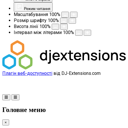
Режим читання
Масштабування
100
%
Розмір шрифту
100
%
Висота лінії
100
%
Інтервал між літерами
100
%
Плагін веб-доступності
від DJ-Extensions.com
Головне меню
×