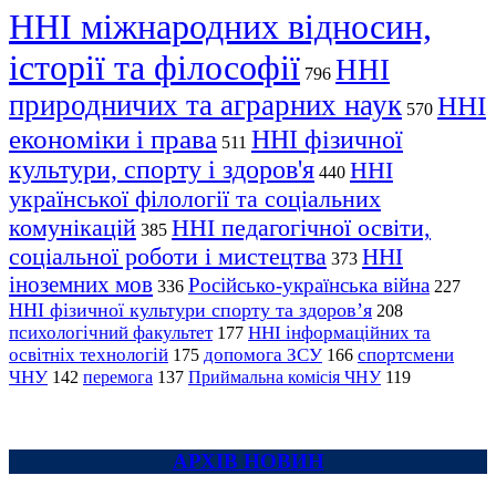
ННІ міжнародних відносин,
історії та філософії
ННІ
796
природничих та аграрних наук
ННІ
570
економіки і права
ННІ фізичної
511
культури, спорту і здоров'я
ННІ
440
української філології та соціальних
комунікацій
ННІ педагогічної освіти,
385
соціальної роботи і мистецтва
ННІ
373
іноземних мов
Російсько-українська війна
336
227
ННІ фізичної культури спорту та здоров’я
208
психологічний факультет
ННІ інформаційних та
177
освітніх технологій
допомога ЗСУ
спортсмени
175
166
ЧНУ
перемога
142
137
Приймальна комісія ЧНУ
119
АРХІВ НОВИН