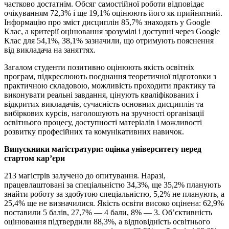
частково достатнім. Обсяг самостійної роботи відповідає
очікуванням 72,3% і ще 19,1% оцінюють його як прийнятний.
Інформацію про зміст дисциплін 85,7% знаходять у Google
Клас, а критерії оцінювання зрозумілі і доступні через Google
Клас для 54,1%, 38,1% зазначили, що отримують пояснення
від викладача на заняттях.
Загалом студенти позитивно оцінюють якість освітніх
програм, підкреслюють поєднання теоретичної підготовки з
практичною складовою, можливість проходити практику та
виконувати реальні завдання, цінують кваліфікованих і
відкритих викладачів, сучасність основних дисциплін та
вибіркових курсів, наголошують на зручності організації
освітнього процесу, доступності матеріалів і можливості
розвитку професійних та комунікативних навичок.
Випускники магістратури: оцінка університету перед
стартом кар’єри
213 магістрів залучено до опитування. Наразі,
працевлаштовані за спеціальністю 34,3%, ще 35,2% планують
знайти роботу за здобутою спеціальністю, 5,2% не планують, а
25,4% ще не визначилися. Якість освіти високо оцінена: 62,9%
поставили 5 балів, 27,7% — 4 бали, 8% — 3. Об’єктивність
оцінювання підтвердили 88,3%, а відповідність освітнього