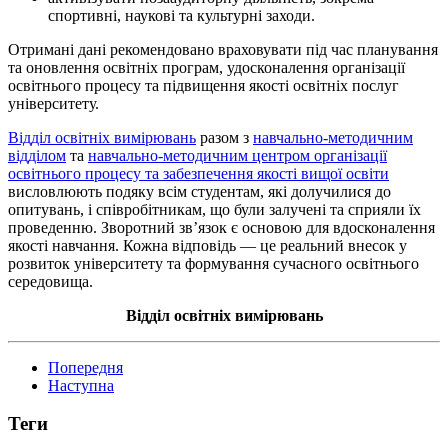
спортивні, наукові та культурні заходи.
Отримані дані рекомендовано враховувати під час планування
та оновлення освітніх програм, удосконалення організації
освітнього процесу та підвищення якості освітніх послуг
університету.
Відділ освітніх вимірювань
разом з
навчально-методичним
відділом
та
навчально-методичним центром організації
освітнього процесу та забезпечення якості вищої освіти
висловлюють подяку всім студентам, які долучилися до
опитувань, і співробітникам, що були залучені та сприяли їх
проведенню. Зворотний зв’язок є основою для вдосконалення
якості навчання. Кожна відповідь — це реальний внесок у
розвиток університету та формування сучасного освітнього
середовища.
Відділ освітніх вимірювань
Попередня
Наступна
Теги