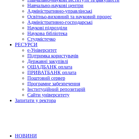
Навчально-наукові центри
Адміністративно-управлінські
Освітньо-виховний та науковий процес
Адміністративно-господарські
Наукові підрозділи
Наукова бібліотека
Студмістечко
РЕСУРСИ
е-Університет
Підтримка користувачів
Державні закупівлі
ОЩАДБАНК оплата
ПРИВАТБАНК оплата
Поштовий сервер
Програмне забезпечення
Інституційний репозитарій
Сайти університету
Запитати у ректора
НОВИНИ