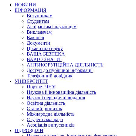
НОВИНИ
ІНФОРМАЦІЯ
Вступникам
Студентам
Аспірантам і науковцям
Викладачам
Вакансії
Документи
Цікаво про науку
ВАША БЕЗПЕКА
ВАРТО ЗНАТИ!
АНТИКОРУПЦІЙНА ДІЯЛЬНІСТЬ
Доступ до публічної інформації
Телефонний довідник
УНІВЕРСИТЕТ
Портрет ЧНУ
Наукова й інноваційна діяльність
Наукові періодичні видання
Освітня діяльність
Сталий розвиток
Міжнародна діяльність
Студентська рада
Асоціація випускників
ПІДРОЗДІЛИ
Навчально-наукові інститути та факультети