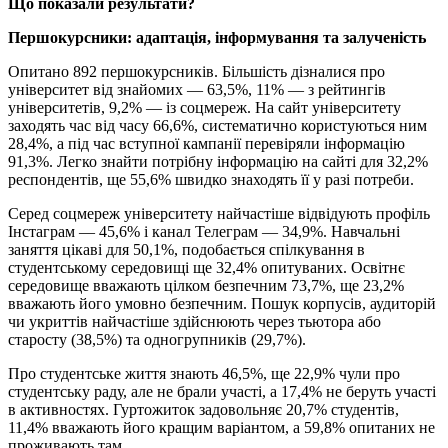
Що показали результати?
Першокурсники: адаптація, інформування та залученість
Опитано 892 першокурсників. Більшість дізналися про
університет від знайомих — 63,5%, 11% — з рейтингів
університетів, 9,2% — із соцмереж. На сайт університету
заходять час від часу 66,6%, систематично користуються ним
28,4%, а під час вступної кампанії перевіряли інформацію
91,3%. Легко знайти потрібну інформацію на сайті для 32,2%
респондентів, ще 55,6% швидко знаходять її у разі потреби.
Серед соцмереж університету найчастіше відвідують профіль
Інстаграм — 45,6% і канал Телеграм — 34,9%. Навчальні
заняття цікаві для 50,1%, подобається спілкування в
студентському середовищі ще 32,4% опитуваних. Освітнє
середовище вважають цілком безпечним 73,7%, ще 23,2%
вважають його умовно безпечним. Пошук корпусів, аудиторій
чи укриттів найчастіше здійснюють через тьютора або
старосту (38,5%) та одногрупників (29,7%).
Про студентське життя знають 46,5%, ще 22,9% чули про
студентську раду, але не брали участі, а 17,4% не беруть участі
в активностях. Гуртожиток задовольняє 20,7% студентів,
11,4% вважають його кращим варіантом, а 59,8% опитаних не
проживають там.