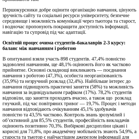
Першокурсники добре оцінити організацію навчання, цінують
зручність сайту та соціальні ресурси університету, безпечне
середовище і можливість комунікації через тьютора та старост,
і водночас пропонують покращити доступність інформації,
навігацію та супровід під час адаптації.
Освітній процес очима студентів-бакалаврів 2-3 курсу:
баланс між навчанням і роботою
В опитуванні взяли участь 898 студентів. 47,4% повністю
задоволені навчанням, ще 48,1% оцінюють його як частково
прийнятне. Основні складнощі викликають — поєднання
навчання з роботою (47,3%), особиста неорганізованість
(35,9%) та незручний розклад (32,4%). Найбільше інтерес до
навчання підвищують практичні заняття (58%) та можливість
навчання за індивідуальним графіком (17%). 78,2% студентів
відповіли, що заняття проходять вчасно, а також що розклад
гнучкий, під час повітряних тривог — 19,7%. Процес і методи
навчання відповідають очікуванням 45,1% здобувачів
повністю та 43,5% частково. Контроль знань зрозумілий і
об’єктивний для 85,5% студентів, професійність викладачів
оцінюють позитивно 70,3%. Вибіркові дисципліни цікаві і
корисні для 71,8%, про академічну мобільність знають 54,9%, а
староста та тьютор є найчастішим джерелом інформації для