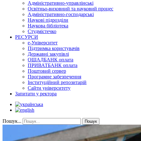
Адміністративно-управлінські
Освітньо-виховний та науковий процес
Адміністративно-господарські
Наукові підрозділи
Наукова бібліотека
Студмістечко
РЕСУРСИ
е-Університет
Підтримка користувачів
Державні закупівлі
ОЩАДБАНК оплата
ПРИВАТБАНК оплата
Поштовий сервер
Програмне забезпечення
Інституційний репозитарій
Сайти університету
Запитати у ректора
Пошук...
Пошук