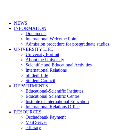
NEWS
INFORMATION
Documents
International Welcome Point
Admission procedure for postgraduate studies
UNIVERSITY LIFE
University Portrait
About the University
Scientific and Educational Activities
International Relations
Student Life
Student Council
DEPARTMENTS
Educational-Scientific Institutes
Educational-Scientific Centre
Institute of International Education
International Relations Office
RESOURCES
Oschadbank Payment
Mail Server
e-library