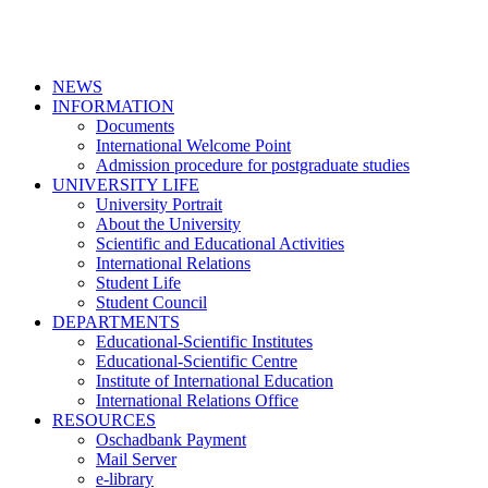
NEWS
INFORMATION
Documents
International Welcome Point
Admission procedure for postgraduate studies
UNIVERSITY LIFE
University Portrait
About the University
Scientific and Educational Activities
International Relations
Student Life
Student Council
DEPARTMENTS
Educational-Scientific Institutes
Educational-Scientific Centre
Institute of International Education
International Relations Office
RESOURCES
Oschadbank Payment
Mail Server
e-library