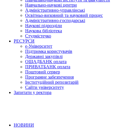
Навчально-наукові центри
Адміністративно-управлінські
Освітньо-виховний та науковий процес
Адміністративно-господарські
Наукові підрозділи
Наукова бібліотека
Студмістечко
РЕСУРСИ
е-Університет
Підтримка користувачів
Державні закупівлі
ОЩАДБАНК оплата
ПРИВАТБАНК оплата
Поштовий сервер
Програмне забезпечення
Інституційний репозитарій
Сайти університету
Запитати у ректора
НОВИНИ