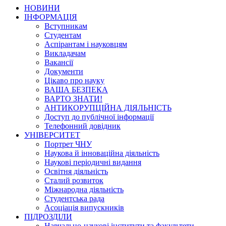
НОВИНИ
ІНФОРМАЦІЯ
Вступникам
Студентам
Аспірантам і науковцям
Викладачам
Вакансії
Документи
Цікаво про науку
ВАША БЕЗПЕКА
ВАРТО ЗНАТИ!
АНТИКОРУПЦІЙНА ДІЯЛЬНІСТЬ
Доступ до публічної інформації
Телефонний довідник
УНІВЕРСИТЕТ
Портрет ЧНУ
Наукова й інноваційна діяльність
Наукові періодичні видання
Освітня діяльність
Сталий розвиток
Міжнародна діяльність
Студентська рада
Асоціація випускників
ПІДРОЗДІЛИ
Навчально-наукові інститути та факультети