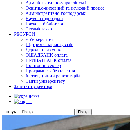
Адміністративно-управлінські
Освітньо-виховний та науковий процес
Адміністративно-господарські
Наукові підрозділи
Наукова бібліотека
Студмістечко
РЕСУРСИ
е-Університет
Підтримка користувачів
Державні закупівлі
ОЩАДБАНК оплата
ПРИВАТБАНК оплата
Поштовий сервер
Програмне забезпечення
Інституційний репозитарій
Сайти університету
Запитати у ректора
Пошук...
Пошук