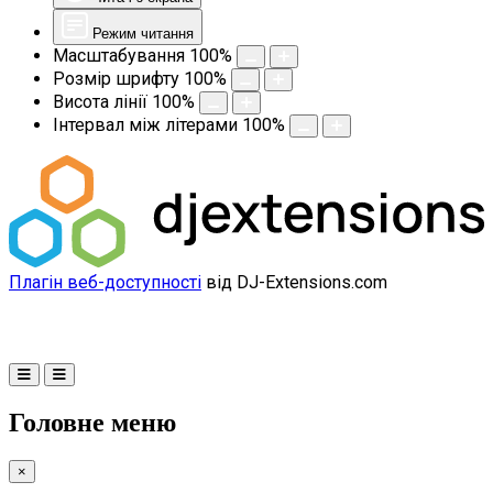
Режим читання
Масштабування
100
%
Розмір шрифту
100
%
Висота лінії
100
%
Інтервал між літерами
100
%
Плагін веб-доступності
від DJ-Extensions.com
Головне меню
×