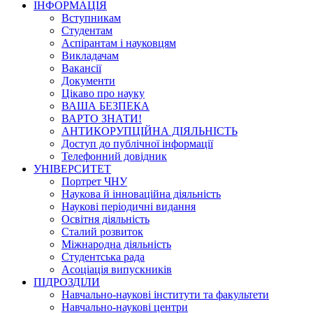
ІНФОРМАЦІЯ
Вступникам
Студентам
Аспірантам і науковцям
Викладачам
Вакансії
Документи
Цікаво про науку
ВАША БЕЗПЕКА
ВАРТО ЗНАТИ!
АНТИКОРУПЦІЙНА ДІЯЛЬНІСТЬ
Доступ до публічної інформації
Телефонний довідник
УНІВЕРСИТЕТ
Портрет ЧНУ
Наукова й інноваційна діяльність
Наукові періодичні видання
Освітня діяльність
Сталий розвиток
Міжнародна діяльність
Студентська рада
Асоціація випускників
ПІДРОЗДІЛИ
Навчально-наукові інститути та факультети
Навчально-наукові центри