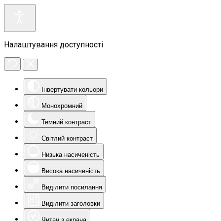
Налаштування доступності
Інвертувати кольори
Монохромний
Темний контраст
Світлий контраст
Низька насиченість
Висока насиченість
Виділити посилання
Виділити заголовки
Читач з екрана