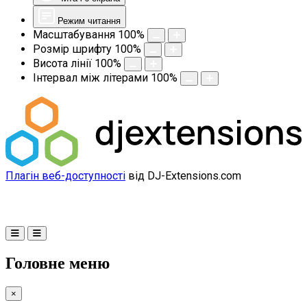
Режим читання
Масштабування
100
%
Розмір шрифту
100
%
Висота лінії
100
%
Інтервал між літерами
100
%
Плагін веб-доступності
від DJ-Extensions.com
Головне меню
×