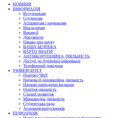
НОВИНИ
ІНФОРМАЦІЯ
Вступникам
Студентам
Аспірантам і науковцям
Викладачам
Вакансії
Документи
Цікаво про науку
ВАША БЕЗПЕКА
ВАРТО ЗНАТИ!
АНТИКОРУПЦІЙНА ДІЯЛЬНІСТЬ
Доступ до публічної інформації
Телефонний довідник
УНІВЕРСИТЕТ
Портрет ЧНУ
Наукова й інноваційна діяльність
Наукові періодичні видання
Освітня діяльність
Сталий розвиток
Міжнародна діяльність
Студентська рада
Асоціація випускників
ПІДРОЗДІЛИ
Навчально-наукові інститути та факультети