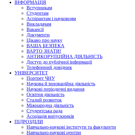
ІНФОРМАЦІЯ
Вступникам
Студентам
Аспірантам і науковцям
Викладачам
Вакансії
Документи
Цікаво про науку
ВАША БЕЗПЕКА
ВАРТО ЗНАТИ!
АНТИКОРУПЦІЙНА ДІЯЛЬНІСТЬ
Доступ до публічної інформації
Телефонний довідник
УНІВЕРСИТЕТ
Портрет ЧНУ
Наукова й інноваційна діяльність
Наукові періодичні видання
Освітня діяльність
Сталий розвиток
Міжнародна діяльність
Студентська рада
Асоціація випускників
ПІДРОЗДІЛИ
Навчально-наукові інститути та факультети
Навчально-наукові центри