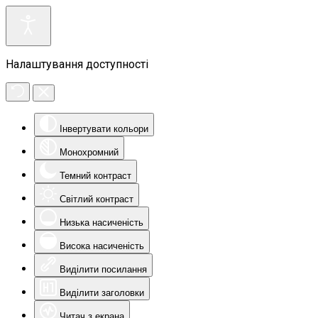
Налаштування доступності
Інвертувати кольори
Монохромний
Темний контраст
Світлий контраст
Низька насиченість
Висока насиченість
Виділити посилання
Виділити заголовки
Читач з екрана