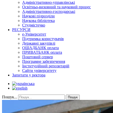
Адміністративно-управлінські
Освітньо-виховний та науковий процес
Адміністративно-господарські
Наукові підрозділи
Наукова бібліотека
Студмістечко
РЕСУРСИ
е-Університет
Підтримка користувачів
Державні закупівлі
ОЩАДБАНК оплата
ПРИВАТБАНК оплата
Поштовий сервер
Програмне забезпечення
Інституційний репозитарій
Сайти університету
Запитати у ректора
Пошук...
Пошук