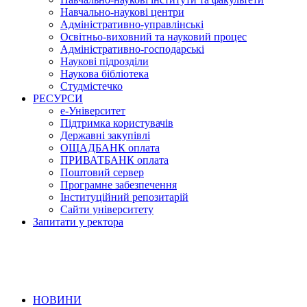
Навчально-наукові центри
Адміністративно-управлінські
Освітньо-виховний та науковий процес
Адміністративно-господарські
Наукові підрозділи
Наукова бібліотека
Студмістечко
РЕСУРСИ
е-Університет
Підтримка користувачів
Державні закупівлі
ОЩАДБАНК оплата
ПРИВАТБАНК оплата
Поштовий сервер
Програмне забезпечення
Інституційний репозитарій
Сайти університету
Запитати у ректора
НОВИНИ