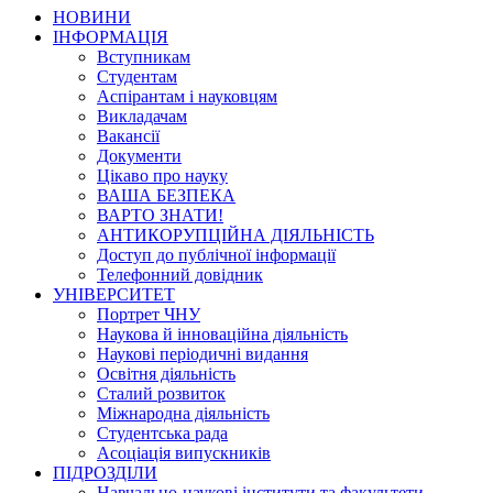
НОВИНИ
ІНФОРМАЦІЯ
Вступникам
Студентам
Аспірантам і науковцям
Викладачам
Вакансії
Документи
Цікаво про науку
ВАША БЕЗПЕКА
ВАРТО ЗНАТИ!
АНТИКОРУПЦІЙНА ДІЯЛЬНІСТЬ
Доступ до публічної інформації
Телефонний довідник
УНІВЕРСИТЕТ
Портрет ЧНУ
Наукова й інноваційна діяльність
Наукові періодичні видання
Освітня діяльність
Сталий розвиток
Міжнародна діяльність
Студентська рада
Асоціація випускників
ПІДРОЗДІЛИ
Навчально-наукові інститути та факультети