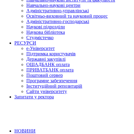
Навчально-наукові центри
Адміністративно-управлінські
Освітньо-виховний та науковий процес
Адміністративно-господарські
Наукові підрозділи
Наукова бібліотека
Студмістечко
РЕСУРСИ
е-Університет
Підтримка користувачів
Державні закупівлі
ОЩАДБАНК оплата
ПРИВАТБАНК оплата
Поштовий сервер
Програмне забезпечення
Інституційний репозитарій
Сайти університету
Запитати у ректора
НОВИНИ