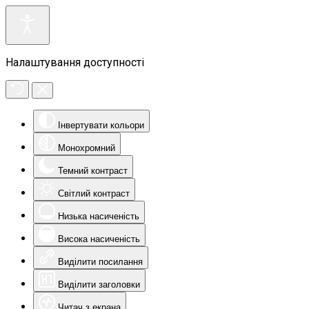
Налаштування доступності
Інвертувати кольори
Монохромний
Темний контраст
Світлий контраст
Низька насиченість
Висока насиченість
Виділити посилання
Виділити заголовки
Читач з екрана