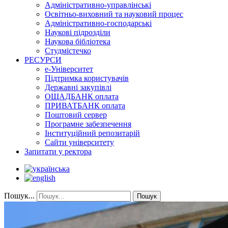
Адміністративно-управлінські
Освітньо-виховний та науковий процес
Адміністративно-господарські
Наукові підрозділи
Наукова бібліотека
Студмістечко
РЕСУРСИ
е-Університет
Підтримка користувачів
Державні закупівлі
ОЩАДБАНК оплата
ПРИВАТБАНК оплата
Поштовий сервер
Програмне забезпечення
Інституційний репозитарій
Сайти університету
Запитати у ректора
Пошук...
Пошук