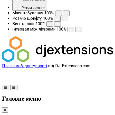
Режим читання
Масштабування
100
%
Розмір шрифту
100
%
Висота лінії
100
%
Інтервал між літерами
100
%
Плагін веб-доступності
від DJ-Extensions.com
Головне меню
×