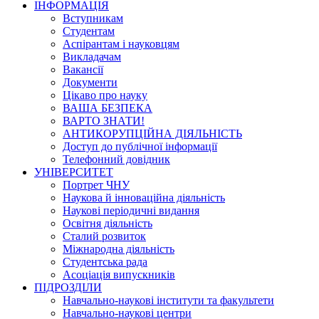
ІНФОРМАЦІЯ
Вступникам
Студентам
Аспірантам і науковцям
Викладачам
Вакансії
Документи
Цікаво про науку
ВАША БЕЗПЕКА
ВАРТО ЗНАТИ!
АНТИКОРУПЦІЙНА ДІЯЛЬНІСТЬ
Доступ до публічної інформації
Телефонний довідник
УНІВЕРСИТЕТ
Портрет ЧНУ
Наукова й інноваційна діяльність
Наукові періодичні видання
Освітня діяльність
Сталий розвиток
Міжнародна діяльність
Студентська рада
Асоціація випускників
ПІДРОЗДІЛИ
Навчально-наукові інститути та факультети
Навчально-наукові центри