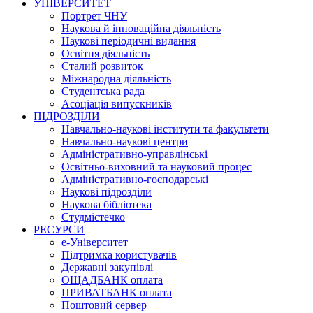
УНІВЕРСИТЕТ
Портрет ЧНУ
Наукова й інноваційна діяльність
Наукові періодичні видання
Освітня діяльність
Сталий розвиток
Міжнародна діяльність
Студентська рада
Асоціація випускників
ПІДРОЗДІЛИ
Навчально-наукові інститути та факультети
Навчально-наукові центри
Адміністративно-управлінські
Освітньо-виховний та науковий процес
Адміністративно-господарські
Наукові підрозділи
Наукова бібліотека
Студмістечко
РЕСУРСИ
е-Університет
Підтримка користувачів
Державні закупівлі
ОЩАДБАНК оплата
ПРИВАТБАНК оплата
Поштовий сервер