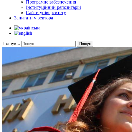
Програмне забезпечення
Інституційний репозитарій
Сайти університету
Запитати у ректора
Пошук...
Пошук