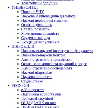
Телефонний довідник
УНІВЕРСИТЕТ
Портрет ЧНУ
Наукова й інноваційна діяльність
Наукові періодичні видання
Освітня діяльність
Сталий розвиток
Міжнародна діяльність
Студентська рада
Асоціація випускників
ПІДРОЗДІЛИ
Навчально-наукові інститути та факультети
Навчально-наукові центри
Адміністративно-управлінські
Освітньо-виховний та науковий процес
Адміністративно-господарські
Наукові підрозділи
Наукова бібліотека
Студмістечко
РЕСУРСИ
е-Університет
Підтримка користувачів
Державні закупівлі
ОЩАДБАНК оплата
ПРИВАТБАНК оплата