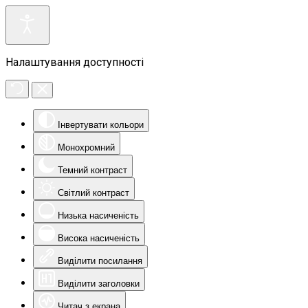
Налаштування доступності
Інвертувати кольори
Монохромний
Темний контраст
Світлий контраст
Низька насиченість
Висока насиченість
Виділити посилання
Виділити заголовки
Читач з екрана