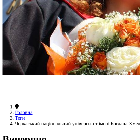
Головна
Теги
Черкаський національний університет імені Богдана Хм
Вичерпно