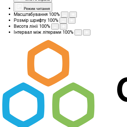
Режим читання
Масштабування
100
%
Розмір шрифту
100
%
Висота лінії
100
%
Інтервал між літерами
100
%