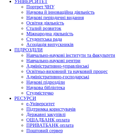
УНІВЕРСИТЕТ
Портрет ЧНУ
Наукова й інноваційна діяльність
Наукові періодичні видання
Освітня діяльність
Сталий розвиток
Міжнародна діяльність
Студентська рада
Асоціація випускників
ПІДРОЗДІЛИ
Навчально-наукові інститути та факультети
Навчально-наукові центри
Адміністративно-управлінські
Освітньо-виховний та науковий процес
Адміністративно-господарські
Наукові підрозділи
Наукова бібліотека
Студмістечко
РЕСУРСИ
е-Університет
Підтримка користувачів
Державні закупівлі
ОЩАДБАНК оплата
ПРИВАТБАНК оплата
Поштовий сервер