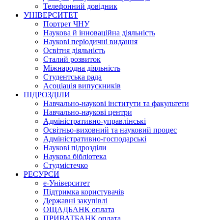
Телефонний довідник
УНІВЕРСИТЕТ
Портрет ЧНУ
Наукова й інноваційна діяльність
Наукові періодичні видання
Освітня діяльність
Сталий розвиток
Міжнародна діяльність
Студентська рада
Асоціація випускників
ПІДРОЗДІЛИ
Навчально-наукові інститути та факультети
Навчально-наукові центри
Адміністративно-управлінські
Освітньо-виховний та науковий процес
Адміністративно-господарські
Наукові підрозділи
Наукова бібліотека
Студмістечко
РЕСУРСИ
е-Університет
Підтримка користувачів
Державні закупівлі
ОЩАДБАНК оплата
ПРИВАТБАНК оплата