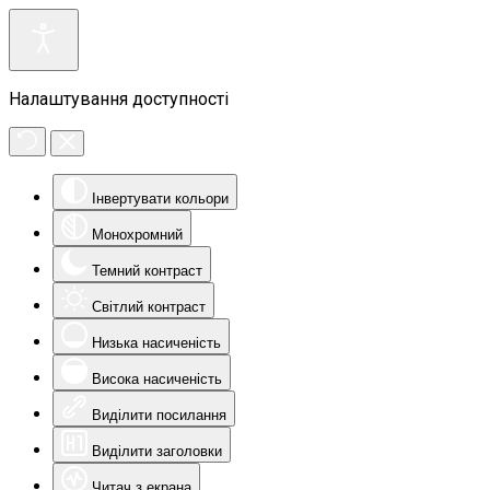
Налаштування доступності
Інвертувати кольори
Монохромний
Темний контраст
Світлий контраст
Низька насиченість
Висока насиченість
Виділити посилання
Виділити заголовки
Читач з екрана