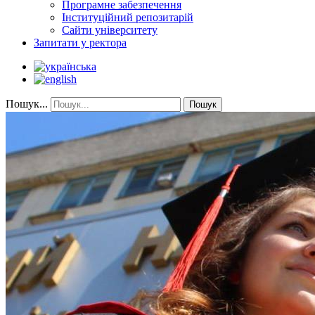
Програмне забезпечення
Інституційний репозитарій
Сайти університету
Запитати у ректора
Пошук...
Пошук