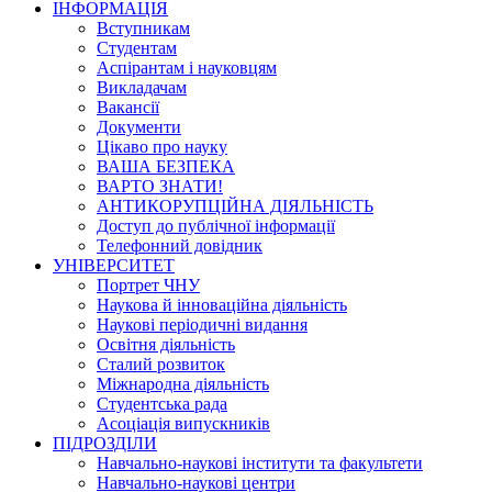
ІНФОРМАЦІЯ
Вступникам
Студентам
Аспірантам і науковцям
Викладачам
Вакансії
Документи
Цікаво про науку
ВАША БЕЗПЕКА
ВАРТО ЗНАТИ!
АНТИКОРУПЦІЙНА ДІЯЛЬНІСТЬ
Доступ до публічної інформації
Телефонний довідник
УНІВЕРСИТЕТ
Портрет ЧНУ
Наукова й інноваційна діяльність
Наукові періодичні видання
Освітня діяльність
Сталий розвиток
Міжнародна діяльність
Студентська рада
Асоціація випускників
ПІДРОЗДІЛИ
Навчально-наукові інститути та факультети
Навчально-наукові центри