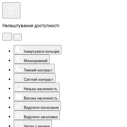
Налаштування доступності
Інвертувати кольори
Монохромний
Темний контраст
Світлий контраст
Низька насиченість
Висока насиченість
Виділити посилання
Виділити заголовки
Читач з екрана