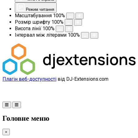
Режим читання
Масштабування
100
%
Розмір шрифту
100
%
Висота лінії
100
%
Інтервал між літерами
100
%
Плагін веб-доступності
від DJ-Extensions.com
Головне меню
×