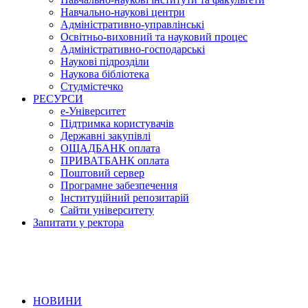
Навчально-наукові центри
Адміністративно-управлінські
Освітньо-виховний та науковий процес
Адміністративно-господарські
Наукові підрозділи
Наукова бібліотека
Студмістечко
РЕСУРСИ
е-Університет
Підтримка користувачів
Державні закупівлі
ОЩАДБАНК оплата
ПРИВАТБАНК оплата
Поштовий сервер
Програмне забезпечення
Інституційний репозитарій
Сайти університету
Запитати у ректора
НОВИНИ