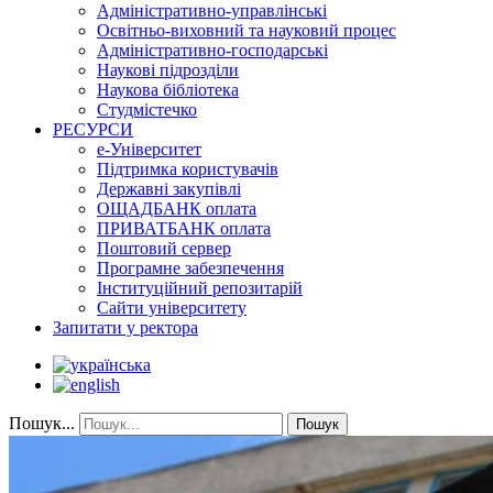
Адміністративно-управлінські
Освітньо-виховний та науковий процес
Адміністративно-господарські
Наукові підрозділи
Наукова бібліотека
Студмістечко
РЕСУРСИ
е-Університет
Підтримка користувачів
Державні закупівлі
ОЩАДБАНК оплата
ПРИВАТБАНК оплата
Поштовий сервер
Програмне забезпечення
Інституційний репозитарій
Сайти університету
Запитати у ректора
Пошук...
Пошук