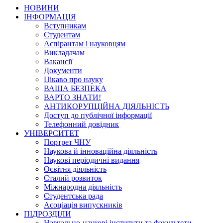
НОВИНИ
ІНФОРМАЦІЯ
Вступникам
Студентам
Аспірантам і науковцям
Викладачам
Вакансії
Документи
Цікаво про науку
ВАША БЕЗПЕКА
ВАРТО ЗНАТИ!
АНТИКОРУПЦІЙНА ДІЯЛЬНІСТЬ
Доступ до публічної інформації
Телефонний довідник
УНІВЕРСИТЕТ
Портрет ЧНУ
Наукова й інноваційна діяльність
Наукові періодичні видання
Освітня діяльність
Сталий розвиток
Міжнародна діяльність
Студентська рада
Асоціація випускників
ПІДРОЗДІЛИ
Навчально-наукові інститути та факультети