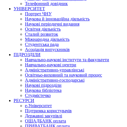
Телефонний довідник
УНІВЕРСИТЕТ
Портрет ЧНУ
Наукова й інноваційна діяльність
Наукові періодичні видання
Освітня діяльність
Сталий розвиток
Міжнародна діяльність
Студентська рада
Асоціація випускників
ПІДРОЗДІЛИ
Навчально-наукові інститути та факультети
Навчально-наукові центри
Адміністративно-управлінські
Освітньо-виховний та науковий процес
Адміністративно-господарські
Наукові підрозділи
Наукова бібліотека
Студмістечко
РЕСУРСИ
е-Університет
Підтримка користувачів
Державні закупівлі
ОЩАДБАНК оплата
ПРИВАТБАНК оплата