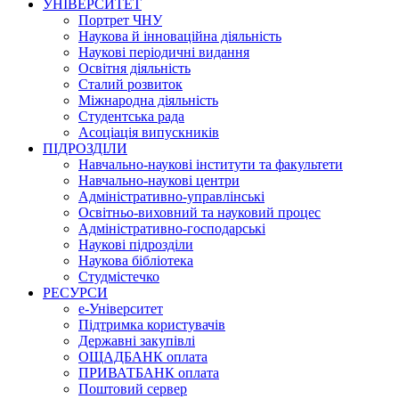
УНІВЕРСИТЕТ
Портрет ЧНУ
Наукова й інноваційна діяльність
Наукові періодичні видання
Освітня діяльність
Сталий розвиток
Міжнародна діяльність
Студентська рада
Асоціація випускників
ПІДРОЗДІЛИ
Навчально-наукові інститути та факультети
Навчально-наукові центри
Адміністративно-управлінські
Освітньо-виховний та науковий процес
Адміністративно-господарські
Наукові підрозділи
Наукова бібліотека
Студмістечко
РЕСУРСИ
е-Університет
Підтримка користувачів
Державні закупівлі
ОЩАДБАНК оплата
ПРИВАТБАНК оплата
Поштовий сервер