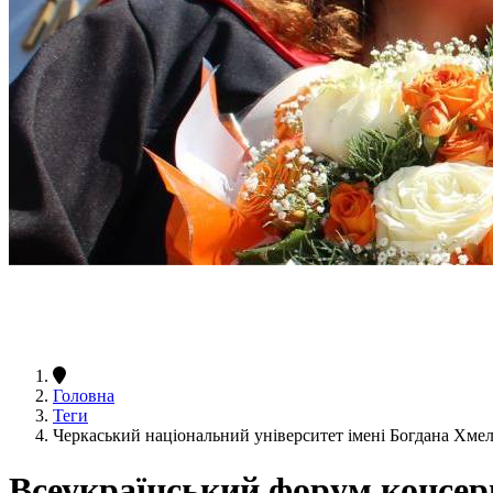
Головна
Теги
Черкаський національний університет імені Богдана Хме
Всеукраїнський форум консер