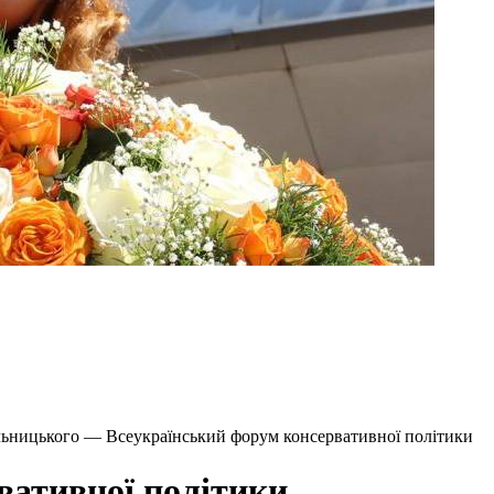
льницького — Всеукраїнський форум консервативної політики
вативної політики