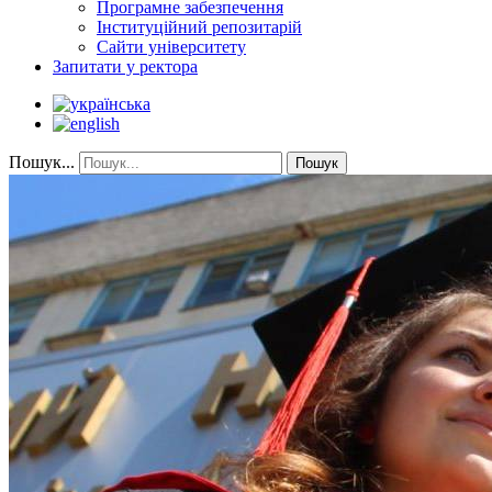
Програмне забезпечення
Інституційний репозитарій
Сайти університету
Запитати у ректора
Пошук...
Пошук