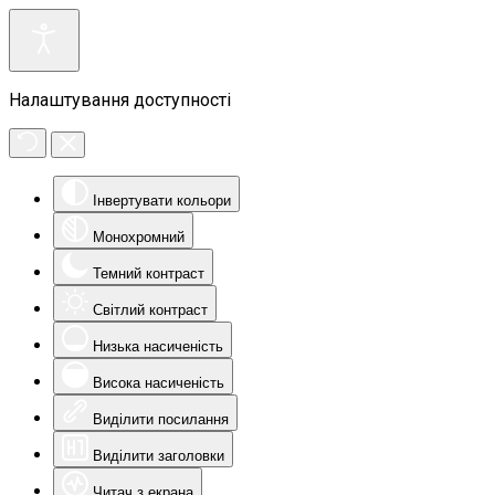
Налаштування доступності
Інвертувати кольори
Монохромний
Темний контраст
Світлий контраст
Низька насиченість
Висока насиченість
Виділити посилання
Виділити заголовки
Читач з екрана