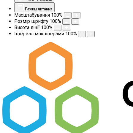
Режим читання
Масштабування
100
%
Розмір шрифту
100
%
Висота лінії
100
%
Інтервал між літерами
100
%