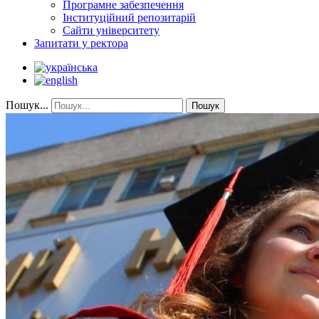
Програмне забезпечення
Інституційний репозитарій
Сайти університету
Запитати у ректора
Пошук...
Пошук