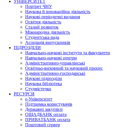
УНІВЕРСИТЕТ
Портрет ЧНУ
Наукова й інноваційна діяльність
Наукові періодичні видання
Освітня діяльність
Сталий розвиток
Міжнародна діяльність
Студентська рада
Асоціація випускників
ПІДРОЗДІЛИ
Навчально-наукові інститути та факультети
Навчально-наукові центри
Адміністративно-управлінські
Освітньо-виховний та науковий процес
Адміністративно-господарські
Наукові підрозділи
Наукова бібліотека
Студмістечко
РЕСУРСИ
е-Університет
Підтримка користувачів
Державні закупівлі
ОЩАДБАНК оплата
ПРИВАТБАНК оплата
Поштовий сервер