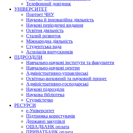
Телефонний довідник
УНІВЕРСИТЕТ
Портрет ЧНУ
Наукова й інноваційна діяльність
Наукові періодичні видання
Освітня діяльність
Сталий розвиток
Міжнародна діяльність
Студентська рада
Асоціація випускників
ПІДРОЗДІЛИ
Навчально-наукові інститути та факультети
Навчально-наукові центри
Адміністративно-управлінські
Освітньо-виховний та науковий процес
Адміністративно-господарські
Наукові підрозділи
Наукова бібліотека
Студмістечко
РЕСУРСИ
е-Університет
Підтримка користувачів
Державні закупівлі
ОЩАДБАНК оплата
ПРИВАТБАНК оплата