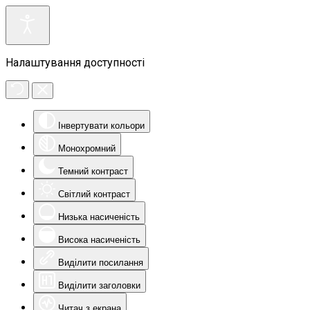
Налаштування доступності
Інвертувати кольори
Монохромний
Темний контраст
Світлий контраст
Низька насиченість
Висока насиченість
Виділити посилання
Виділити заголовки
Читач з екрана