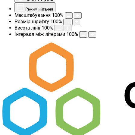
Режим читання
Масштабування
100
%
Розмір шрифту
100
%
Висота лінії
100
%
Інтервал між літерами
100
%