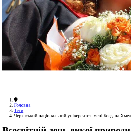
Головна
Теги
Черкаський національний університет імені Богдана Хме
Всесвітній день дикої природи