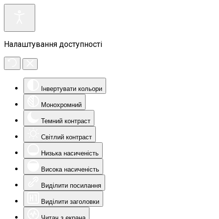
Налаштування доступності
Інвертувати кольори
Монохромний
Темний контраст
Світлий контраст
Низька насиченість
Висока насиченість
Виділити посилання
Виділити заголовки
Читач з екрана