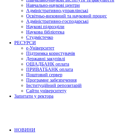
Навчально-наукові центри
Адміністративно-управлінські
Освітньо-виховний та науковий процес
Адміністративно-господарські
Наукові підрозділи
Наукова бібліотека
Студмістечко
РЕСУРСИ
е-Університет
Підтримка користувачів
Державні закупівлі
ОЩАДБАНК оплата
ПРИВАТБАНК оплата
Поштовий сервер
Програмне забезпечення
Інституційний репозитарій
Сайти університету
Запитати у ректора
НОВИНИ