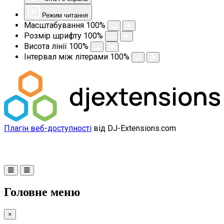
Режим читання
Масштабування
100
%
Розмір шрифту
100
%
Висота лінії
100
%
Інтервал між літерами
100
%
Плагін веб-доступності
від DJ-Extensions.com
Головне меню
×