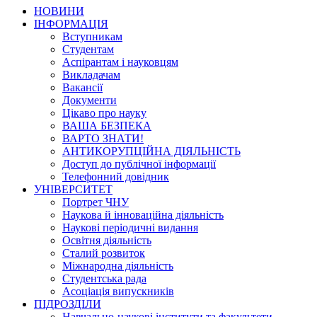
НОВИНИ
ІНФОРМАЦІЯ
Вступникам
Студентам
Аспірантам і науковцям
Викладачам
Вакансії
Документи
Цікаво про науку
ВАША БЕЗПЕКА
ВАРТО ЗНАТИ!
АНТИКОРУПЦІЙНА ДІЯЛЬНІСТЬ
Доступ до публічної інформації
Телефонний довідник
УНІВЕРСИТЕТ
Портрет ЧНУ
Наукова й інноваційна діяльність
Наукові періодичні видання
Освітня діяльність
Сталий розвиток
Міжнародна діяльність
Студентська рада
Асоціація випускників
ПІДРОЗДІЛИ
Навчально-наукові інститути та факультети