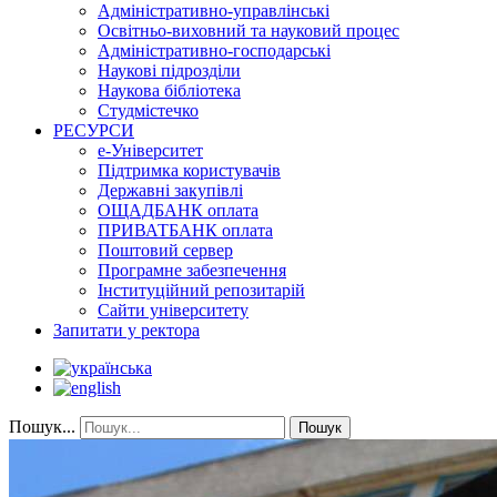
Адміністративно-управлінські
Освітньо-виховний та науковий процес
Адміністративно-господарські
Наукові підрозділи
Наукова бібліотека
Студмістечко
РЕСУРСИ
е-Університет
Підтримка користувачів
Державні закупівлі
ОЩАДБАНК оплата
ПРИВАТБАНК оплата
Поштовий сервер
Програмне забезпечення
Інституційний репозитарій
Сайти університету
Запитати у ректора
Пошук...
Пошук