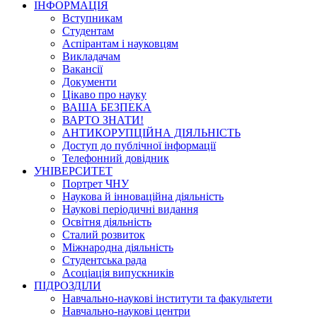
ІНФОРМАЦІЯ
Вступникам
Студентам
Аспірантам і науковцям
Викладачам
Вакансії
Документи
Цікаво про науку
ВАША БЕЗПЕКА
ВАРТО ЗНАТИ!
АНТИКОРУПЦІЙНА ДІЯЛЬНІСТЬ
Доступ до публічної інформації
Телефонний довідник
УНІВЕРСИТЕТ
Портрет ЧНУ
Наукова й інноваційна діяльність
Наукові періодичні видання
Освітня діяльність
Сталий розвиток
Міжнародна діяльність
Студентська рада
Асоціація випускників
ПІДРОЗДІЛИ
Навчально-наукові інститути та факультети
Навчально-наукові центри