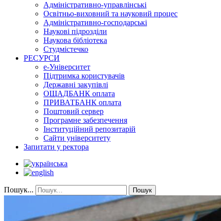
Адміністративно-управлінські
Освітньо-виховний та науковий процес
Адміністративно-господарські
Наукові підрозділи
Наукова бібліотека
Студмістечко
РЕСУРСИ
е-Університет
Підтримка користувачів
Державні закупівлі
ОЩАДБАНК оплата
ПРИВАТБАНК оплата
Поштовий сервер
Програмне забезпечення
Інституційний репозитарій
Сайти університету
Запитати у ректора
Пошук...
Пошук