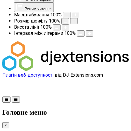
Режим читання
Масштабування
100
%
Розмір шрифту
100
%
Висота лінії
100
%
Інтервал між літерами
100
%
Плагін веб-доступності
від DJ-Extensions.com
Головне меню
×