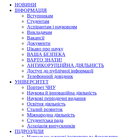
НОВИНИ
ІНФОРМАЦІЯ
Вступникам
Студентам
Аспірантам і науковцям
Викладачам
Вакансії
Документи
Цікаво про науку
ВАША БЕЗПЕКА
ВАРТО ЗНАТИ!
АНТИКОРУПЦІЙНА ДІЯЛЬНІСТЬ
Доступ до публічної інформації
Телефонний довідник
УНІВЕРСИТЕТ
Портрет ЧНУ
Наукова й інноваційна діяльність
Наукові періодичні видання
Освітня діяльність
Сталий розвиток
Міжнародна діяльність
Студентська рада
Асоціація випускників
ПІДРОЗДІЛИ
Навчально-наукові інститути та факультети