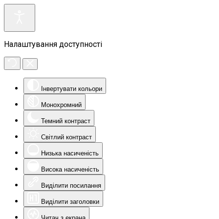
Налаштування доступності
Інвертувати кольори
Монохромний
Темний контраст
Світлий контраст
Низька насиченість
Висока насиченість
Виділити посилання
Виділити заголовки
Читач з екрана