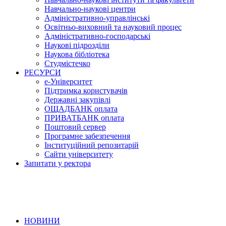
Навчально-наукові центри
Адміністративно-управлінські
Освітньо-виховний та науковий процес
Адміністративно-господарські
Наукові підрозділи
Наукова бібліотека
Студмістечко
РЕСУРСИ
е-Університет
Підтримка користувачів
Державні закупівлі
ОЩАДБАНК оплата
ПРИВАТБАНК оплата
Поштовий сервер
Програмне забезпечення
Інституційний репозитарій
Сайти університету
Запитати у ректора
НОВИНИ