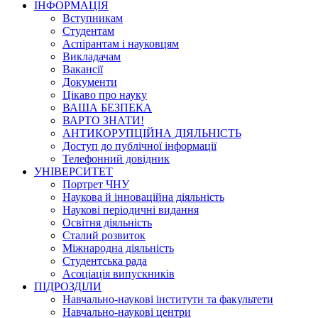
ІНФОРМАЦІЯ
Вступникам
Студентам
Аспірантам і науковцям
Викладачам
Вакансії
Документи
Цікаво про науку
ВАША БЕЗПЕКА
ВАРТО ЗНАТИ!
АНТИКОРУПЦІЙНА ДІЯЛЬНІСТЬ
Доступ до публічної інформації
Телефонний довідник
УНІВЕРСИТЕТ
Портрет ЧНУ
Наукова й інноваційна діяльність
Наукові періодичні видання
Освітня діяльність
Сталий розвиток
Міжнародна діяльність
Студентська рада
Асоціація випускників
ПІДРОЗДІЛИ
Навчально-наукові інститути та факультети
Навчально-наукові центри