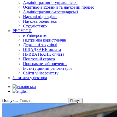
Адміністративно-управлінські
Освітньо-виховний та науковий процес
Адміністративно-господарські
Наукові підрозділи
Наукова бібліотека
Студмістечко
РЕСУРСИ
е-Університет
Підтримка користувачів
Державні закупівлі
ОЩАДБАНК оплата
ПРИВАТБАНК оплата
Поштовий сервер
Програмне забезпечення
Інституційний репозитарій
Сайти університету
Запитати у ректора
Пошук...
Пошук