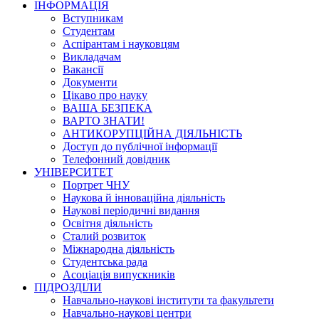
ІНФОРМАЦІЯ
Вступникам
Студентам
Аспірантам і науковцям
Викладачам
Вакансії
Документи
Цікаво про науку
ВАША БЕЗПЕКА
ВАРТО ЗНАТИ!
АНТИКОРУПЦІЙНА ДІЯЛЬНІСТЬ
Доступ до публічної інформації
Телефонний довідник
УНІВЕРСИТЕТ
Портрет ЧНУ
Наукова й інноваційна діяльність
Наукові періодичні видання
Освітня діяльність
Сталий розвиток
Міжнародна діяльність
Студентська рада
Асоціація випускників
ПІДРОЗДІЛИ
Навчально-наукові інститути та факультети
Навчально-наукові центри