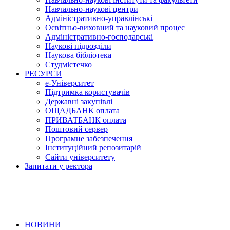
Навчально-наукові центри
Адміністративно-управлінські
Освітньо-виховний та науковий процес
Адміністративно-господарські
Наукові підрозділи
Наукова бібліотека
Студмістечко
РЕСУРСИ
е-Університет
Підтримка користувачів
Державні закупівлі
ОЩАДБАНК оплата
ПРИВАТБАНК оплата
Поштовий сервер
Програмне забезпечення
Інституційний репозитарій
Сайти університету
Запитати у ректора
НОВИНИ