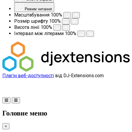
Режим читання
Масштабування
100
%
Розмір шрифту
100
%
Висота лінії
100
%
Інтервал між літерами
100
%
Плагін веб-доступності
від DJ-Extensions.com
Головне меню
×