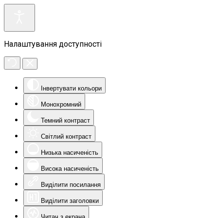
Налаштування доступності
Інвертувати кольори
Монохромний
Темний контраст
Світлий контраст
Низька насиченість
Висока насиченість
Виділити посилання
Виділити заголовки
Читач з екрана