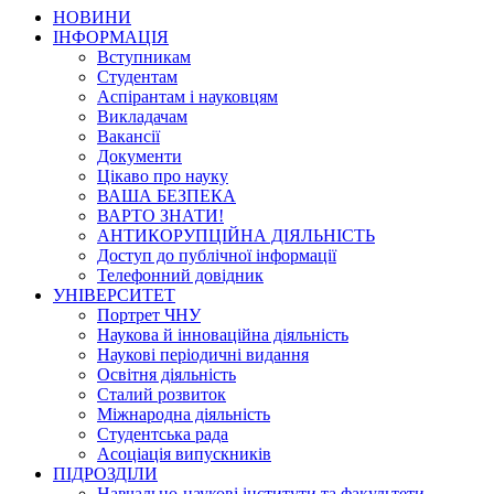
НОВИНИ
ІНФОРМАЦІЯ
Вступникам
Студентам
Аспірантам і науковцям
Викладачам
Вакансії
Документи
Цікаво про науку
ВАША БЕЗПЕКА
ВАРТО ЗНАТИ!
АНТИКОРУПЦІЙНА ДІЯЛЬНІСТЬ
Доступ до публічної інформації
Телефонний довідник
УНІВЕРСИТЕТ
Портрет ЧНУ
Наукова й інноваційна діяльність
Наукові періодичні видання
Освітня діяльність
Сталий розвиток
Міжнародна діяльність
Студентська рада
Асоціація випускників
ПІДРОЗДІЛИ
Навчально-наукові інститути та факультети