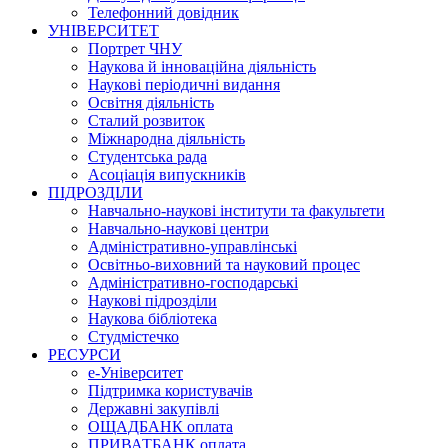
Телефонний довідник
УНІВЕРСИТЕТ
Портрет ЧНУ
Наукова й інноваційна діяльність
Наукові періодичні видання
Освітня діяльність
Сталий розвиток
Міжнародна діяльність
Студентська рада
Асоціація випускників
ПІДРОЗДІЛИ
Навчально-наукові інститути та факультети
Навчально-наукові центри
Адміністративно-управлінські
Освітньо-виховний та науковий процес
Адміністративно-господарські
Наукові підрозділи
Наукова бібліотека
Студмістечко
РЕСУРСИ
е-Університет
Підтримка користувачів
Державні закупівлі
ОЩАДБАНК оплата
ПРИВАТБАНК оплата