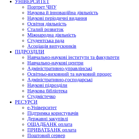
УНІВЕРСИТЕТ
Портрет ЧНУ
Наукова й інноваційна діяльність
Наукові періодичні видання
Освітня діяльність
Сталий розвиток
Міжнародна діяльність
Студентська рада
Асоціація випускників
ПІДРОЗДІЛИ
Навчально-наукові інститути та факультети
Навчально-наукові центри
Адміністративно-управлінські
Освітньо-виховний та науковий процес
Адміністративно-господарські
Наукові підрозділи
Наукова бібліотека
Студмістечко
РЕСУРСИ
е-Університет
Підтримка користувачів
Державні закупівлі
ОЩАДБАНК оплата
ПРИВАТБАНК оплата
Поштовий сервер