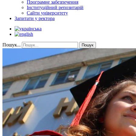
Програмне забезпечення
Інституційний репозитарій
Сайти університету
Запитати у ректора
Пошук...
Пошук