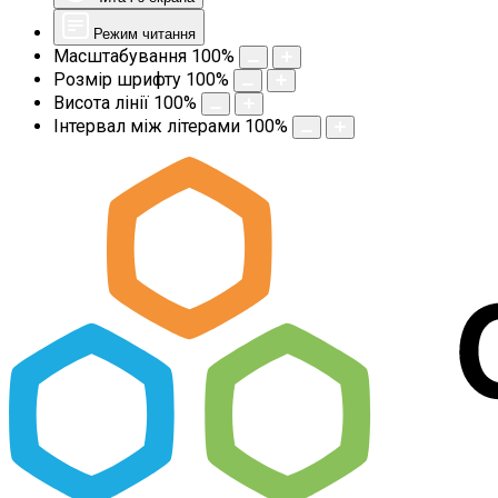
Режим читання
Масштабування
100
%
Розмір шрифту
100
%
Висота лінії
100
%
Інтервал між літерами
100
%