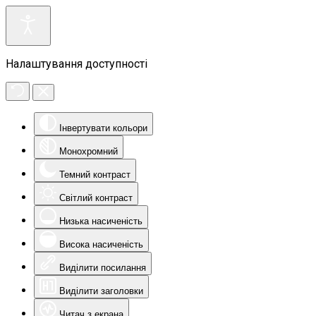
Налаштування доступності
Інвертувати кольори
Монохромний
Темний контраст
Світлий контраст
Низька насиченість
Висока насиченість
Виділити посилання
Виділити заголовки
Читач з екрана