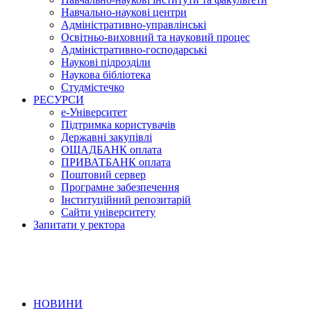
Навчально-наукові центри
Адміністративно-управлінські
Освітньо-виховний та науковий процес
Адміністративно-господарські
Наукові підрозділи
Наукова бібліотека
Студмістечко
РЕСУРСИ
е-Університет
Підтримка користувачів
Державні закупівлі
ОЩАДБАНК оплата
ПРИВАТБАНК оплата
Поштовий сервер
Програмне забезпечення
Інституційний репозитарій
Сайти університету
Запитати у ректора
НОВИНИ