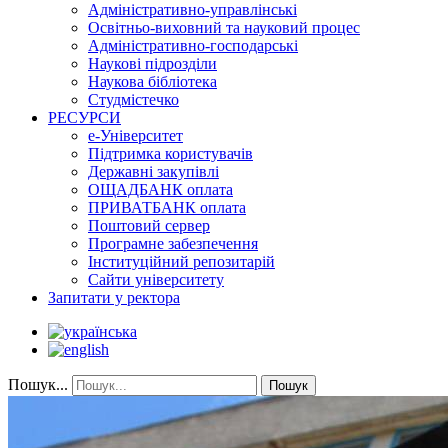
Адміністративно-управлінські
Освітньо-виховний та науковий процес
Адміністративно-господарські
Наукові підрозділи
Наукова бібліотека
Студмістечко
РЕСУРСИ
е-Університет
Підтримка користувачів
Державні закупівлі
ОЩАДБАНК оплата
ПРИВАТБАНК оплата
Поштовий сервер
Програмне забезпечення
Інституційний репозитарій
Сайти університету
Запитати у ректора
Пошук...
Пошук