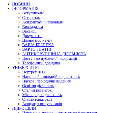
НОВИНИ
ІНФОРМАЦІЯ
Вступникам
Студентам
Аспірантам і науковцям
Викладачам
Вакансії
Документи
Цікаво про науку
ВАША БЕЗПЕКА
ВАРТО ЗНАТИ!
АНТИКОРУПЦІЙНА ДІЯЛЬНІСТЬ
Доступ до публічної інформації
Телефонний довідник
УНІВЕРСИТЕТ
Портрет ЧНУ
Наукова й інноваційна діяльність
Наукові періодичні видання
Освітня діяльність
Сталий розвиток
Міжнародна діяльність
Студентська рада
Асоціація випускників
ПІДРОЗДІЛИ
Навчально-наукові інститути та факультети