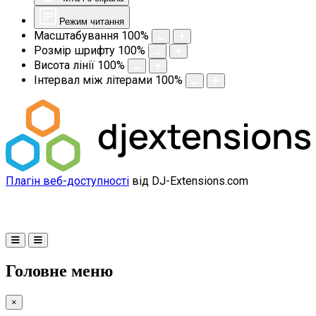
Режим читання
Масштабування
100
%
Розмір шрифту
100
%
Висота лінії
100
%
Інтервал між літерами
100
%
Плагін веб-доступності
від DJ-Extensions.com
Головне меню
×