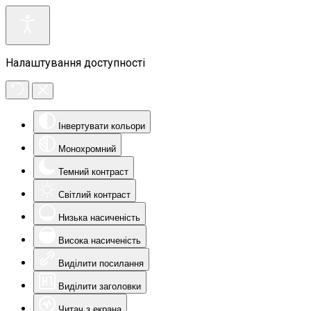
Налаштування доступності
Інвертувати кольори
Монохромний
Темний контраст
Світлий контраст
Низька насиченість
Висока насиченість
Виділити посилання
Виділити заголовки
Читач з екрана