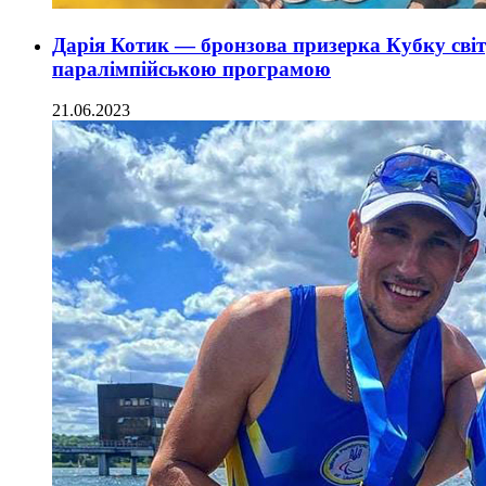
Дарія Котик — бронзова призерка Кубку світ
паралімпійською програмою
21.06.2023