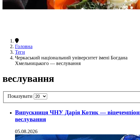
Головна
Теги
Черкаський національний університет імені Богдана
Хмельницького — веслування
веслування
Показувати
Випускниця ЧНУ Дарія Котик — віцечемпіон
веслування
05.08.2026