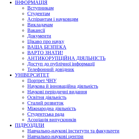
ІНФОРМАЦІЯ
Вступникам
Студентам
Аспірантам і науковцям
Викладачам
Вакансії
Документи
Цікаво про науку
ВАША БЕЗПЕКА
ВАРТО ЗНАТИ!
АНТИКОРУПЦІЙНА ДІЯЛЬНІСТЬ
Доступ до публічної інформації
Телефонний довідник
УНІВЕРСИТЕТ
Портрет ЧНУ
Наукова й інноваційна діяльність
Наукові періодичні видання
Освітня діяльність
Сталий розвиток
Міжнародна діяльність
Студентська рада
Асоціація випускників
ПІДРОЗДІЛИ
Навчально-наукові інститути та факультети
Навчально-наукові центри