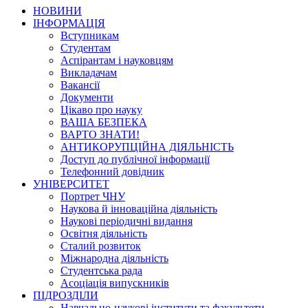
НОВИНИ
ІНФОРМАЦІЯ
Вступникам
Студентам
Аспірантам і науковцям
Викладачам
Вакансії
Документи
Цікаво про науку
ВАША БЕЗПЕКА
ВАРТО ЗНАТИ!
АНТИКОРУПЦІЙНА ДІЯЛЬНІСТЬ
Доступ до публічної інформації
Телефонний довідник
УНІВЕРСИТЕТ
Портрет ЧНУ
Наукова й інноваційна діяльність
Наукові періодичні видання
Освітня діяльність
Сталий розвиток
Міжнародна діяльність
Студентська рада
Асоціація випускників
ПІДРОЗДІЛИ
Навчально-наукові інститути та факультети