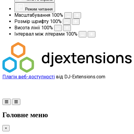
Режим читання
Масштабування
100
%
Розмір шрифту
100
%
Висота лінії
100
%
Інтервал між літерами
100
%
Плагін веб-доступності
від DJ-Extensions.com
Головне меню
×