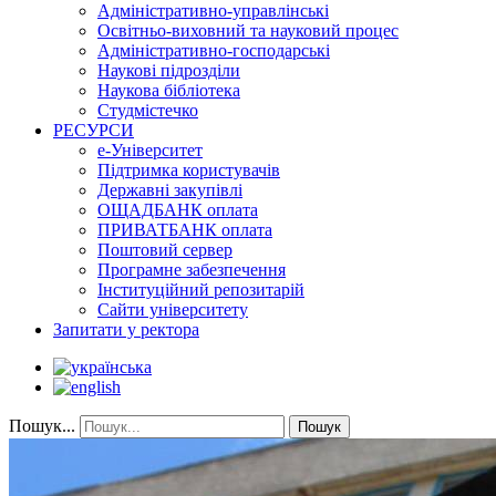
Адміністративно-управлінські
Освітньо-виховний та науковий процес
Адміністративно-господарські
Наукові підрозділи
Наукова бібліотека
Студмістечко
РЕСУРСИ
е-Університет
Підтримка користувачів
Державні закупівлі
ОЩАДБАНК оплата
ПРИВАТБАНК оплата
Поштовий сервер
Програмне забезпечення
Інституційний репозитарій
Сайти університету
Запитати у ректора
Пошук...
Пошук