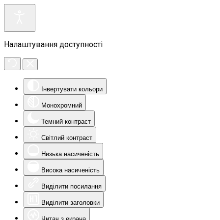
Налаштування доступності
Інвертувати кольори
Монохромний
Темний контраст
Світлий контраст
Низька насиченість
Висока насиченість
Виділити посилання
Виділити заголовки
Читач з екрана