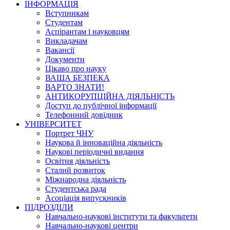
ІНФОРМАЦІЯ
Вступникам
Студентам
Аспірантам і науковцям
Викладачам
Вакансії
Документи
Цікаво про науку
ВАША БЕЗПЕКА
ВАРТО ЗНАТИ!
АНТИКОРУПЦІЙНА ДІЯЛЬНІСТЬ
Доступ до публічної інформації
Телефонний довідник
УНІВЕРСИТЕТ
Портрет ЧНУ
Наукова й інноваційна діяльність
Наукові періодичні видання
Освітня діяльність
Сталий розвиток
Міжнародна діяльність
Студентська рада
Асоціація випускників
ПІДРОЗДІЛИ
Навчально-наукові інститути та факультети
Навчально-наукові центри