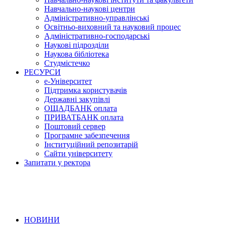
Навчально-наукові центри
Адміністративно-управлінські
Освітньо-виховний та науковий процес
Адміністративно-господарські
Наукові підрозділи
Наукова бібліотека
Студмістечко
РЕСУРСИ
е-Університет
Підтримка користувачів
Державні закупівлі
ОЩАДБАНК оплата
ПРИВАТБАНК оплата
Поштовий сервер
Програмне забезпечення
Інституційний репозитарій
Сайти університету
Запитати у ректора
НОВИНИ