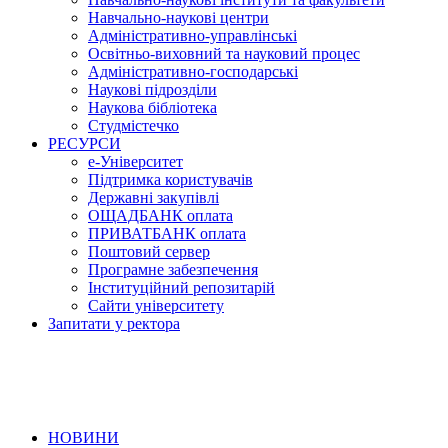
Навчально-наукові центри
Адміністративно-управлінські
Освітньо-виховний та науковий процес
Адміністративно-господарські
Наукові підрозділи
Наукова бібліотека
Студмістечко
РЕСУРСИ
е-Університет
Підтримка користувачів
Державні закупівлі
ОЩАДБАНК оплата
ПРИВАТБАНК оплата
Поштовий сервер
Програмне забезпечення
Інституційний репозитарій
Сайти університету
Запитати у ректора
НОВИНИ