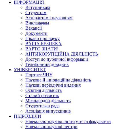
ІНФОРМАЦІЯ
Вступникам
Студентам
Аспірантам і науковцям
Викладачам
Вакансії
Документи
Цікаво про науку
ВАША БЕЗПЕКА
ВАРТО ЗНАТИ!
АНТИКОРУПЦІЙНА ДІЯЛЬНІСТЬ
Доступ до публічної інформації
Телефонний довідник
УНІВЕРСИТЕТ
Портрет ЧНУ
Наукова й інноваційна діяльність
Наукові періодичні видання
Освітня діяльність
Сталий розвиток
Міжнародна діяльність
Студентська рада
Асоціація випускників
ПІДРОЗДІЛИ
Навчально-наукові інститути та факультети
Навчально-наукові центри