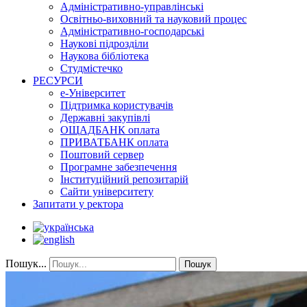
Адміністративно-управлінські
Освітньо-виховний та науковий процес
Адміністративно-господарські
Наукові підрозділи
Наукова бібліотека
Студмістечко
РЕСУРСИ
е-Університет
Підтримка користувачів
Державні закупівлі
ОЩАДБАНК оплата
ПРИВАТБАНК оплата
Поштовий сервер
Програмне забезпечення
Інституційний репозитарій
Сайти університету
Запитати у ректора
Пошук...
Пошук