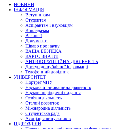
НОВИНИ
ІНФОРМАЦІЯ
Вступникам
Студентам
Аспірантам і науковцям
Викладачам
Вакансії
Документи
Цікаво про науку
ВАША БЕЗПЕКА
ВАРТО ЗНАТИ!
АНТИКОРУПЦІЙНА ДІЯЛЬНІСТЬ
Доступ до публічної інформації
Телефонний довідник
УНІВЕРСИТЕТ
Портрет ЧНУ
Наукова й інноваційна діяльність
Наукові періодичні видання
Освітня діяльність
Сталий розвиток
Міжнародна діяльність
Студентська рада
Асоціація випускників
ПІДРОЗДІЛИ
Навчально-наукові інститути та факультети