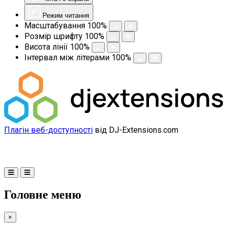
Режим читання
Масштабування
100
%
Розмір шрифту
100
%
Висота лінії
100
%
Інтервал між літерами
100
%
Плагін веб-доступності
від DJ-Extensions.com
Головне меню
×