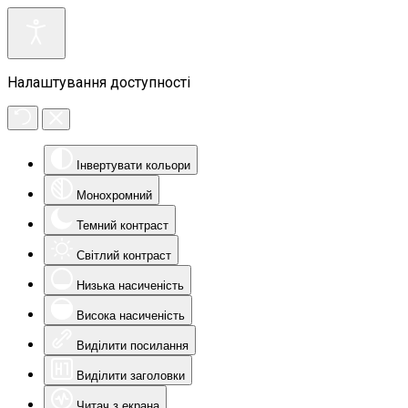
Налаштування доступності
Інвертувати кольори
Монохромний
Темний контраст
Світлий контраст
Низька насиченість
Висока насиченість
Виділити посилання
Виділити заголовки
Читач з екрана