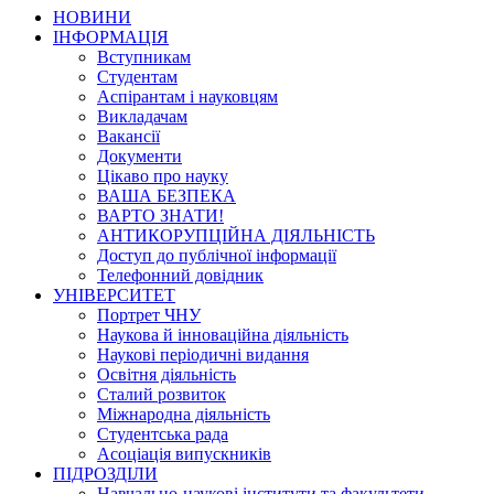
НОВИНИ
ІНФОРМАЦІЯ
Вступникам
Студентам
Аспірантам і науковцям
Викладачам
Вакансії
Документи
Цікаво про науку
ВАША БЕЗПЕКА
ВАРТО ЗНАТИ!
АНТИКОРУПЦІЙНА ДІЯЛЬНІСТЬ
Доступ до публічної інформації
Телефонний довідник
УНІВЕРСИТЕТ
Портрет ЧНУ
Наукова й інноваційна діяльність
Наукові періодичні видання
Освітня діяльність
Сталий розвиток
Міжнародна діяльність
Студентська рада
Асоціація випускників
ПІДРОЗДІЛИ
Навчально-наукові інститути та факультети