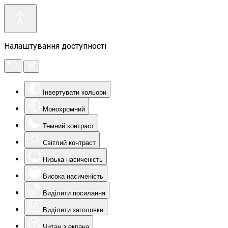
Налаштування доступності
Інвертувати кольори
Монохромний
Темний контраст
Світлий контраст
Низька насиченість
Висока насиченість
Виділити посилання
Виділити заголовки
Читач з екрана