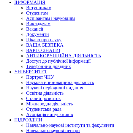
ІНФОРМАЦІЯ
Вступникам
Студентам
Аспірантам і науковцям
Викладачам
Вакансії
Документи
Цікаво про науку
ВАША БЕЗПЕКА
ВАРТО ЗНАТИ!
АНТИКОРУПЦІЙНА ДІЯЛЬНІСТЬ
Доступ до публічної інформації
Телефонний довідник
УНІВЕРСИТЕТ
Портрет ЧНУ
Наукова й інноваційна діяльність
Наукові періодичні видання
Освітня діяльність
Сталий розвиток
Міжнародна діяльність
Студентська рада
Асоціація випускників
ПІДРОЗДІЛИ
Навчально-наукові інститути та факультети
Навчально-наукові центри