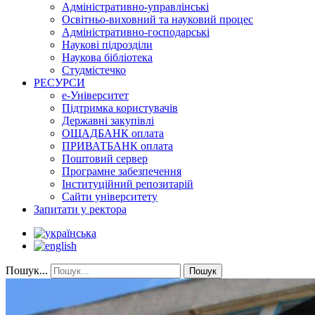
Адміністративно-управлінські
Освітньо-виховний та науковий процес
Адміністративно-господарські
Наукові підрозділи
Наукова бібліотека
Студмістечко
РЕСУРСИ
е-Університет
Підтримка користувачів
Державні закупівлі
ОЩАДБАНК оплата
ПРИВАТБАНК оплата
Поштовий сервер
Програмне забезпечення
Інституційний репозитарій
Сайти університету
Запитати у ректора
Пошук...
Пошук