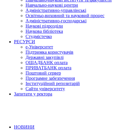
Навчально-наукові центри
Адміністративно-управлінські
Освітньо-виховний та науковий процес
Адміністративно-господарські
Наукові підрозділи
Наукова бібліотека
Студмістечко
РЕСУРСИ
е-Університет
Підтримка користувачів
Державні закупівлі
ОЩАДБАНК оплата
ПРИВАТБАНК оплата
Поштовий сервер
Програмне забезпечення
Інституційний репозитарій
Сайти університету
Запитати у ректора
НОВИНИ