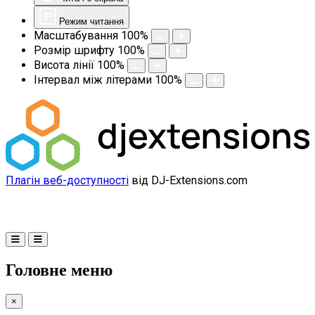
Режим читання
Масштабування
100
%
Розмір шрифту
100
%
Висота лінії
100
%
Інтервал між літерами
100
%
Плагін веб-доступності
від DJ-Extensions.com
Головне меню
×