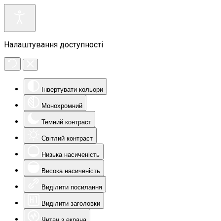
Налаштування доступності
Інвертувати кольори
Монохромний
Темний контраст
Світлий контраст
Низька насиченість
Висока насиченість
Виділити посилання
Виділити заголовки
Читач з екрана