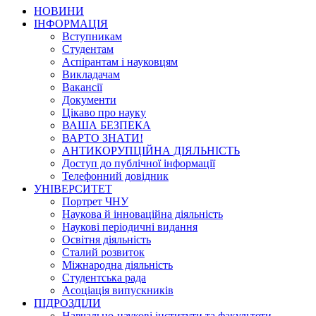
НОВИНИ
ІНФОРМАЦІЯ
Вступникам
Студентам
Аспірантам і науковцям
Викладачам
Вакансії
Документи
Цікаво про науку
ВАША БЕЗПЕКА
ВАРТО ЗНАТИ!
АНТИКОРУПЦІЙНА ДІЯЛЬНІСТЬ
Доступ до публічної інформації
Телефонний довідник
УНІВЕРСИТЕТ
Портрет ЧНУ
Наукова й інноваційна діяльність
Наукові періодичні видання
Освітня діяльність
Сталий розвиток
Міжнародна діяльність
Студентська рада
Асоціація випускників
ПІДРОЗДІЛИ
Навчально-наукові інститути та факультети