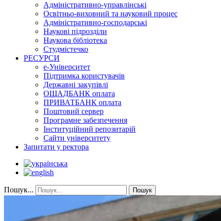
Адміністративно-управлінські
Освітньо-виховний та науковий процес
Адміністративно-господарські
Наукові підрозділи
Наукова бібліотека
Студмістечко
РЕСУРСИ
е-Університет
Підтримка користувачів
Державні закупівлі
ОЩАДБАНК оплата
ПРИВАТБАНК оплата
Поштовий сервер
Програмне забезпечення
Інституційний репозитарій
Сайти університету
Запитати у ректора
Пошук...
Пошук