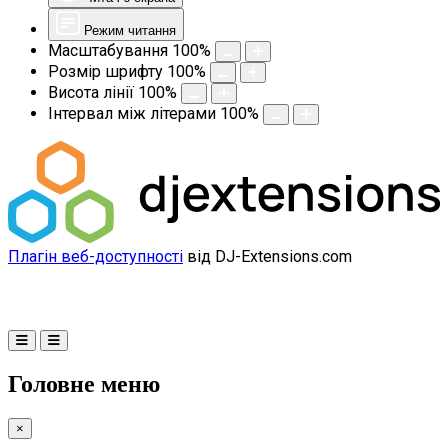
Режим читання
Масштабування
100
%
Розмір шрифту
100
%
Висота лінії
100
%
Інтервал між літерами
100
%
Плагін веб-доступності
від DJ-Extensions.com
Головне меню
×