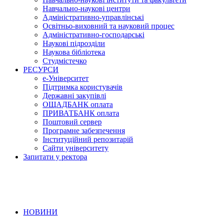
Навчально-наукові центри
Адміністративно-управлінські
Освітньо-виховний та науковий процес
Адміністративно-господарські
Наукові підрозділи
Наукова бібліотека
Студмістечко
РЕСУРСИ
е-Університет
Підтримка користувачів
Державні закупівлі
ОЩАДБАНК оплата
ПРИВАТБАНК оплата
Поштовий сервер
Програмне забезпечення
Інституційний репозитарій
Сайти університету
Запитати у ректора
НОВИНИ