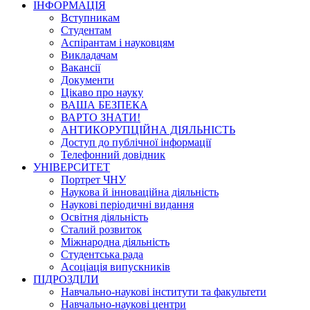
ІНФОРМАЦІЯ
Вступникам
Студентам
Аспірантам і науковцям
Викладачам
Вакансії
Документи
Цікаво про науку
ВАША БЕЗПЕКА
ВАРТО ЗНАТИ!
АНТИКОРУПЦІЙНА ДІЯЛЬНІСТЬ
Доступ до публічної інформації
Телефонний довідник
УНІВЕРСИТЕТ
Портрет ЧНУ
Наукова й інноваційна діяльність
Наукові періодичні видання
Освітня діяльність
Сталий розвиток
Міжнародна діяльність
Студентська рада
Асоціація випускників
ПІДРОЗДІЛИ
Навчально-наукові інститути та факультети
Навчально-наукові центри