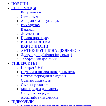
НОВИНИ
ІНФОРМАЦІЯ
Вступникам
Студентам
Аспірантам і науковцям
Викладачам
Вакансії
Документи
Цікаво про науку
ВАША БЕЗПЕКА
ВАРТО ЗНАТИ!
АНТИКОРУПЦІЙНА ДІЯЛЬНІСТЬ
Доступ до публічної інформації
Телефонний довідник
УНІВЕРСИТЕТ
Портрет ЧНУ
Наукова й інноваційна діяльність
Наукові періодичні видання
Освітня діяльність
Сталий розвиток
Міжнародна діяльність
Студентська рада
Асоціація випускників
ПІДРОЗДІЛИ
Навчально-наукові інститути та факультети