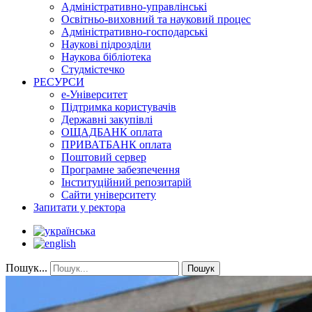
Адміністративно-управлінські
Освітньо-виховний та науковий процес
Адміністративно-господарські
Наукові підрозділи
Наукова бібліотека
Студмістечко
РЕСУРСИ
е-Університет
Підтримка користувачів
Державні закупівлі
ОЩАДБАНК оплата
ПРИВАТБАНК оплата
Поштовий сервер
Програмне забезпечення
Інституційний репозитарій
Сайти університету
Запитати у ректора
Пошук...
Пошук