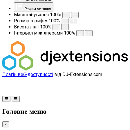
Режим читання
Масштабування
100
%
Розмір шрифту
100
%
Висота лінії
100
%
Інтервал між літерами
100
%
Плагін веб-доступності
від DJ-Extensions.com
Головне меню
×