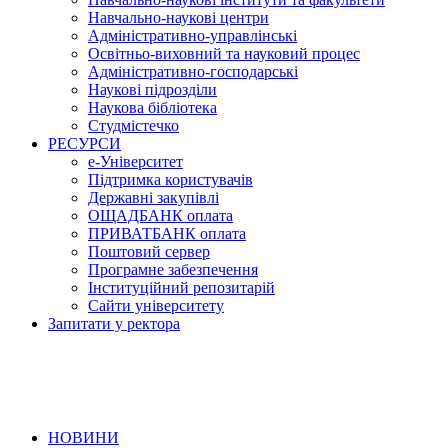
Навчально-наукові центри
Адміністративно-управлінські
Освітньо-виховний та науковий процес
Адміністративно-господарські
Наукові підрозділи
Наукова бібліотека
Студмістечко
РЕСУРСИ
е-Університет
Підтримка користувачів
Державні закупівлі
ОЩАДБАНК оплата
ПРИВАТБАНК оплата
Поштовий сервер
Програмне забезпечення
Інституційний репозитарій
Сайти університету
Запитати у ректора
НОВИНИ