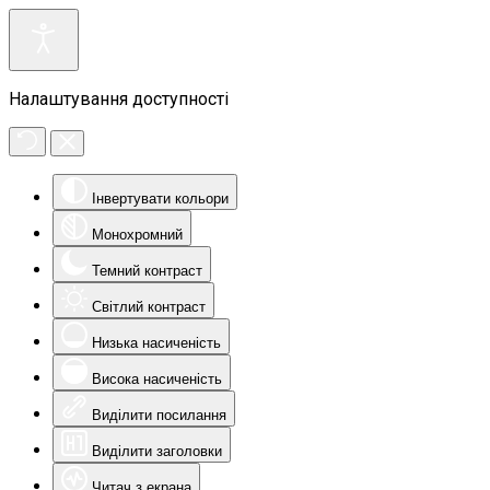
Налаштування доступності
Інвертувати кольори
Монохромний
Темний контраст
Світлий контраст
Низька насиченість
Висока насиченість
Виділити посилання
Виділити заголовки
Читач з екрана