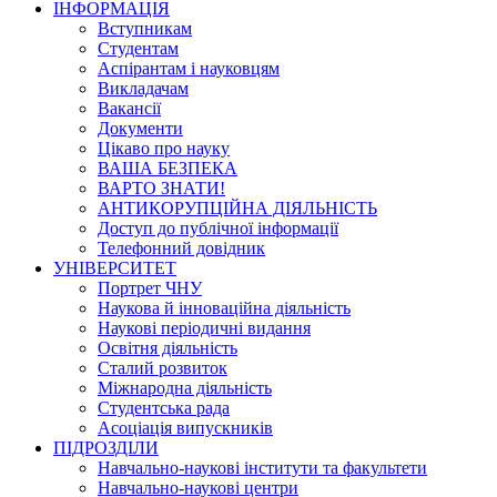
ІНФОРМАЦІЯ
Вступникам
Студентам
Аспірантам і науковцям
Викладачам
Вакансії
Документи
Цікаво про науку
ВАША БЕЗПЕКА
ВАРТО ЗНАТИ!
АНТИКОРУПЦІЙНА ДІЯЛЬНІСТЬ
Доступ до публічної інформації
Телефонний довідник
УНІВЕРСИТЕТ
Портрет ЧНУ
Наукова й інноваційна діяльність
Наукові періодичні видання
Освітня діяльність
Сталий розвиток
Міжнародна діяльність
Студентська рада
Асоціація випускників
ПІДРОЗДІЛИ
Навчально-наукові інститути та факультети
Навчально-наукові центри