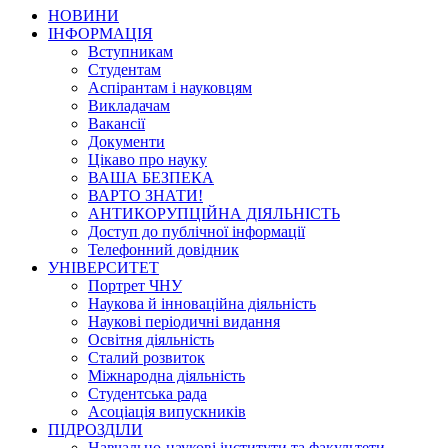
НОВИНИ
ІНФОРМАЦІЯ
Вступникам
Студентам
Аспірантам і науковцям
Викладачам
Вакансії
Документи
Цікаво про науку
ВАША БЕЗПЕКА
ВАРТО ЗНАТИ!
АНТИКОРУПЦІЙНА ДІЯЛЬНІСТЬ
Доступ до публічної інформації
Телефонний довідник
УНІВЕРСИТЕТ
Портрет ЧНУ
Наукова й інноваційна діяльність
Наукові періодичні видання
Освітня діяльність
Сталий розвиток
Міжнародна діяльність
Студентська рада
Асоціація випускників
ПІДРОЗДІЛИ
Навчально-наукові інститути та факультети