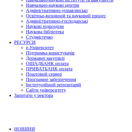
Навчально-наукові центри
Адміністративно-управлінські
Освітньо-виховний та науковий процес
Адміністративно-господарські
Наукові підрозділи
Наукова бібліотека
Студмістечко
РЕСУРСИ
е-Університет
Підтримка користувачів
Державні закупівлі
ОЩАДБАНК оплата
ПРИВАТБАНК оплата
Поштовий сервер
Програмне забезпечення
Інституційний репозитарій
Сайти університету
Запитати у ректора
НОВИНИ