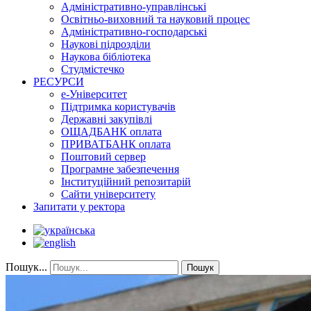
Адміністративно-управлінські
Освітньо-виховний та науковий процес
Адміністративно-господарські
Наукові підрозділи
Наукова бібліотека
Студмістечко
РЕСУРСИ
е-Університет
Підтримка користувачів
Державні закупівлі
ОЩАДБАНК оплата
ПРИВАТБАНК оплата
Поштовий сервер
Програмне забезпечення
Інституційний репозитарій
Сайти університету
Запитати у ректора
Пошук...
Пошук