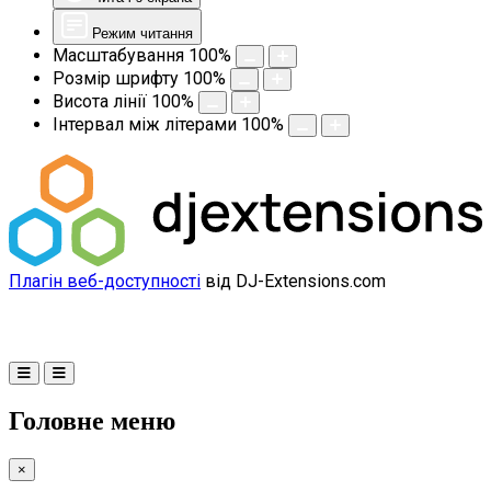
Режим читання
Масштабування
100
%
Розмір шрифту
100
%
Висота лінії
100
%
Інтервал між літерами
100
%
Плагін веб-доступності
від DJ-Extensions.com
Головне меню
×