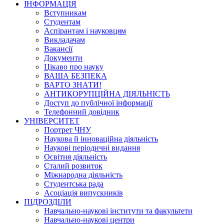
ІНФОРМАЦІЯ
Вступникам
Студентам
Аспірантам і науковцям
Викладачам
Вакансії
Документи
Цікаво про науку
ВАША БЕЗПЕКА
ВАРТО ЗНАТИ!
АНТИКОРУПЦІЙНА ДІЯЛЬНІСТЬ
Доступ до публічної інформації
Телефонний довідник
УНІВЕРСИТЕТ
Портрет ЧНУ
Наукова й інноваційна діяльність
Наукові періодичні видання
Освітня діяльність
Сталий розвиток
Міжнародна діяльність
Студентська рада
Асоціація випускників
ПІДРОЗДІЛИ
Навчально-наукові інститути та факультети
Навчально-наукові центри