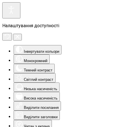
Налаштування доступності
Інвертувати кольори
Монохромний
Темний контраст
Світлий контраст
Низька насиченість
Висока насиченість
Виділити посилання
Виділити заголовки
Читач з екрана