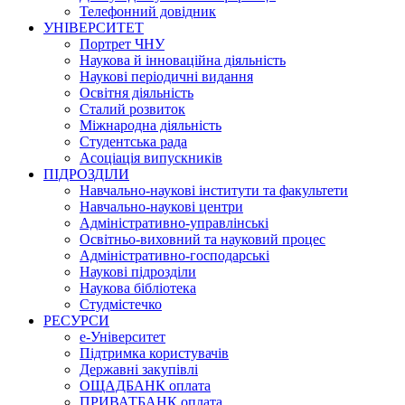
Телефонний довідник
УНІВЕРСИТЕТ
Портрет ЧНУ
Наукова й інноваційна діяльність
Наукові періодичні видання
Освітня діяльність
Сталий розвиток
Міжнародна діяльність
Студентська рада
Асоціація випускників
ПІДРОЗДІЛИ
Навчально-наукові інститути та факультети
Навчально-наукові центри
Адміністративно-управлінські
Освітньо-виховний та науковий процес
Адміністративно-господарські
Наукові підрозділи
Наукова бібліотека
Студмістечко
РЕСУРСИ
е-Університет
Підтримка користувачів
Державні закупівлі
ОЩАДБАНК оплата
ПРИВАТБАНК оплата