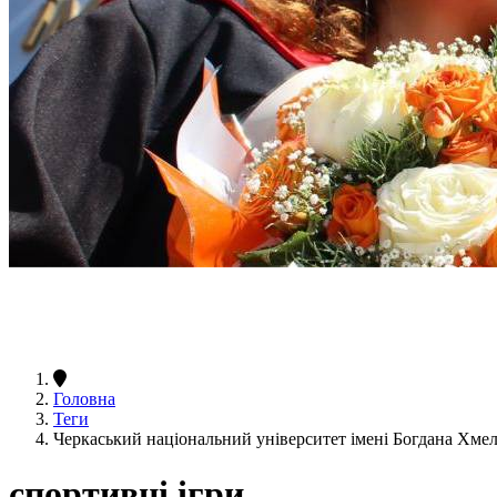
Головна
Теги
Черкаський національний університет імені Богдана Хме
спортивні ігри