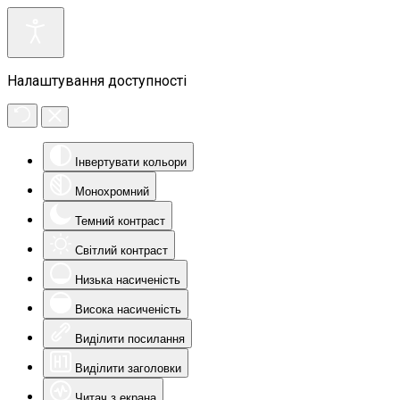
Налаштування доступності
Інвертувати кольори
Монохромний
Темний контраст
Світлий контраст
Низька насиченість
Висока насиченість
Виділити посилання
Виділити заголовки
Читач з екрана