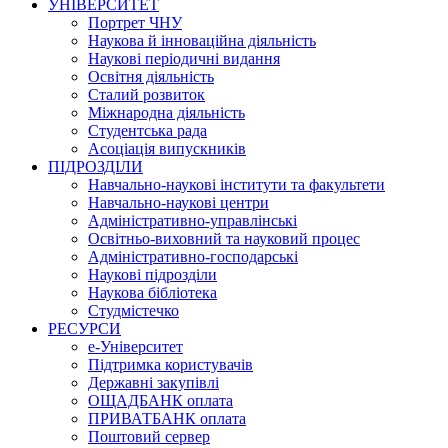
УНІВЕРСИТЕТ
Портрет ЧНУ
Наукова й інноваційна діяльність
Наукові періодичні видання
Освітня діяльність
Сталий розвиток
Міжнародна діяльність
Студентська рада
Асоціація випускників
ПІДРОЗДІЛИ
Навчально-наукові інститути та факультети
Навчально-наукові центри
Адміністративно-управлінські
Освітньо-виховний та науковий процес
Адміністративно-господарські
Наукові підрозділи
Наукова бібліотека
Студмістечко
РЕСУРСИ
е-Університет
Підтримка користувачів
Державні закупівлі
ОЩАДБАНК оплата
ПРИВАТБАНК оплата
Поштовий сервер