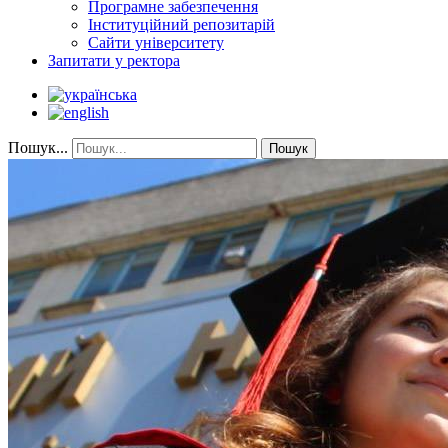
Програмне забезпечення
Інституційний репозитарій
Сайти університету
Запитати у ректора
Пошук...
Пошук