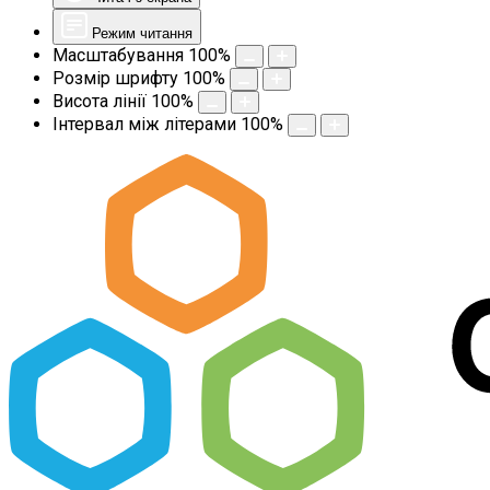
Режим читання
Масштабування
100
%
Розмір шрифту
100
%
Висота лінії
100
%
Інтервал між літерами
100
%