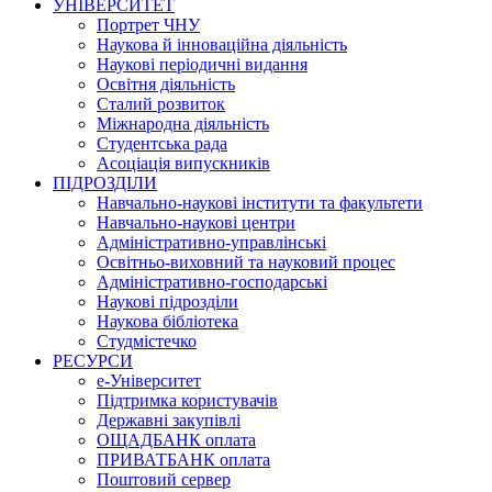
УНІВЕРСИТЕТ
Портрет ЧНУ
Наукова й інноваційна діяльність
Наукові періодичні видання
Освітня діяльність
Сталий розвиток
Міжнародна діяльність
Студентська рада
Асоціація випускників
ПІДРОЗДІЛИ
Навчально-наукові інститути та факультети
Навчально-наукові центри
Адміністративно-управлінські
Освітньо-виховний та науковий процес
Адміністративно-господарські
Наукові підрозділи
Наукова бібліотека
Студмістечко
РЕСУРСИ
е-Університет
Підтримка користувачів
Державні закупівлі
ОЩАДБАНК оплата
ПРИВАТБАНК оплата
Поштовий сервер