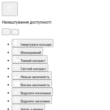
Налаштування доступності
Інвертувати кольори
Монохромний
Темний контраст
Світлий контраст
Низька насиченість
Висока насиченість
Виділити посилання
Виділити заголовки
Читач з екрана