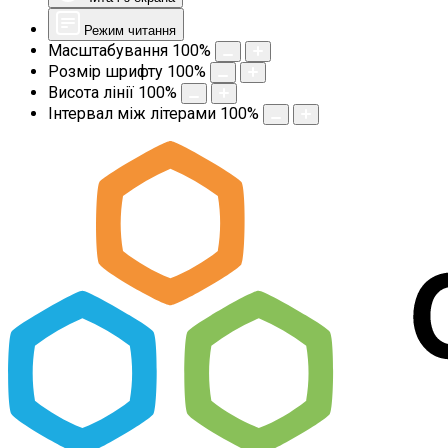
Режим читання
Масштабування
100
%
Розмір шрифту
100
%
Висота лінії
100
%
Інтервал між літерами
100
%