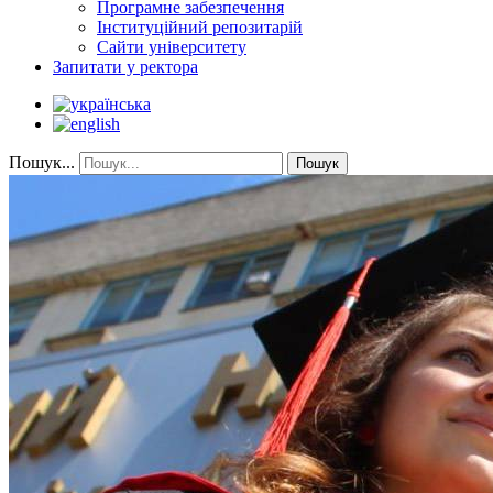
Програмне забезпечення
Інституційний репозитарій
Сайти університету
Запитати у ректора
Пошук...
Пошук