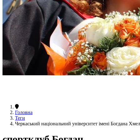
Головна
Теги
Черкаський національний університет імені Богдана Хме
спортклуб Богдан