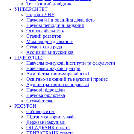
Телефонний довідник
УНІВЕРСИТЕТ
Портрет ЧНУ
Наукова й інноваційна діяльність
Наукові періодичні видання
Освітня діяльність
Сталий розвиток
Міжнародна діяльність
Студентська рада
Асоціація випускників
ПІДРОЗДІЛИ
Навчально-наукові інститути та факультети
Навчально-наукові центри
Адміністративно-управлінські
Освітньо-виховний та науковий процес
Адміністративно-господарські
Наукові підрозділи
Наукова бібліотека
Студмістечко
РЕСУРСИ
е-Університет
Підтримка користувачів
Державні закупівлі
ОЩАДБАНК оплата
ПРИВАТБАНК оплата