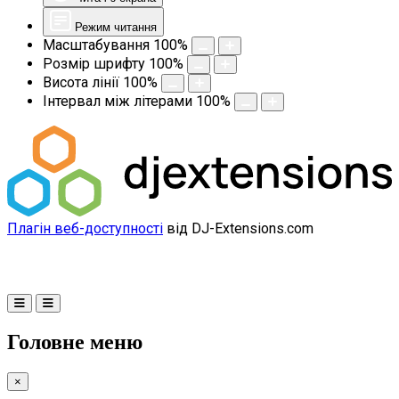
Режим читання
Масштабування
100
%
Розмір шрифту
100
%
Висота лінії
100
%
Інтервал між літерами
100
%
Плагін веб-доступності
від DJ-Extensions.com
Головне меню
×