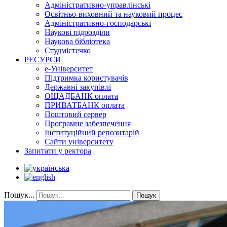
Адміністративно-управлінські
Освітньо-виховний та науковий процес
Адміністративно-господарські
Наукові підрозділи
Наукова бібліотека
Студмістечко
РЕСУРСИ
е-Університет
Підтримка користувачів
Державні закупівлі
ОЩАДБАНК оплата
ПРИВАТБАНК оплата
Поштовий сервер
Програмне забезпечення
Інституційний репозитарій
Сайти університету
Запитати у ректора
Пошук...
Пошук