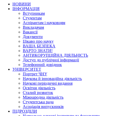
НОВИНИ
ІНФОРМАЦІЯ
Вступникам
Студентам
Аспірантам і науковцям
Викладачам
Вакансії
Документи
Цікаво про науку
ВАША БЕЗПЕКА
ВАРТО ЗНАТИ!
АНТИКОРУПЦІЙНА ДІЯЛЬНІСТЬ
Доступ до публічної інформації
Телефонний довідник
УНІВЕРСИТЕТ
Портрет ЧНУ
Наукова й інноваційна діяльність
Наукові періодичні видання
Освітня діяльність
Сталий розвиток
Міжнародна діяльність
Студентська рада
Асоціація випускників
ПІДРОЗДІЛИ
Навчально-наукові інститути та факультети