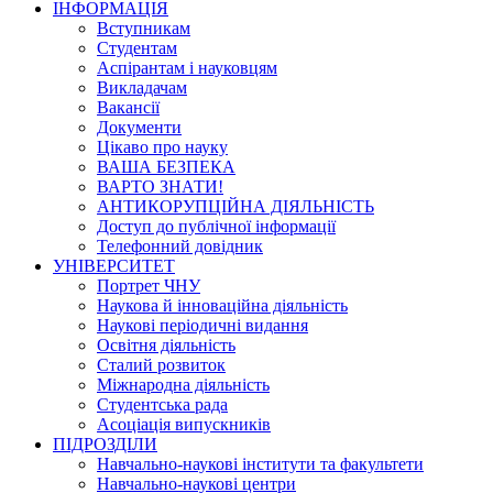
ІНФОРМАЦІЯ
Вступникам
Студентам
Аспірантам і науковцям
Викладачам
Вакансії
Документи
Цікаво про науку
ВАША БЕЗПЕКА
ВАРТО ЗНАТИ!
АНТИКОРУПЦІЙНА ДІЯЛЬНІСТЬ
Доступ до публічної інформації
Телефонний довідник
УНІВЕРСИТЕТ
Портрет ЧНУ
Наукова й інноваційна діяльність
Наукові періодичні видання
Освітня діяльність
Сталий розвиток
Міжнародна діяльність
Студентська рада
Асоціація випускників
ПІДРОЗДІЛИ
Навчально-наукові інститути та факультети
Навчально-наукові центри