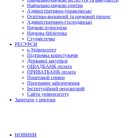
Навчально-наукові центри
Адміністративно-управлінські
Освітньо-виховний та науковий процес
Адміністративно-господарські
Наукові підрозділи
Наукова бібліотека
Студмістечко
РЕСУРСИ
е-Університет
Підтримка користувачів
Державні закупівлі
ОЩАДБАНК оплата
ПРИВАТБАНК оплата
Поштовий сервер
Програмне забезпечення
Інституційний репозитарій
Сайти університету
Запитати у ректора
НОВИНИ