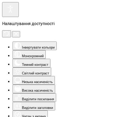
Налаштування доступності
Інвертувати кольори
Монохромний
Темний контраст
Світлий контраст
Низька насиченість
Висока насиченість
Виділити посилання
Виділити заголовки
Читач з екрана