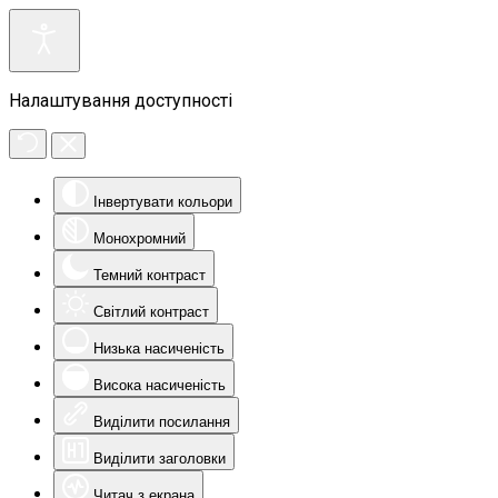
Налаштування доступності
Інвертувати кольори
Монохромний
Темний контраст
Світлий контраст
Низька насиченість
Висока насиченість
Виділити посилання
Виділити заголовки
Читач з екрана