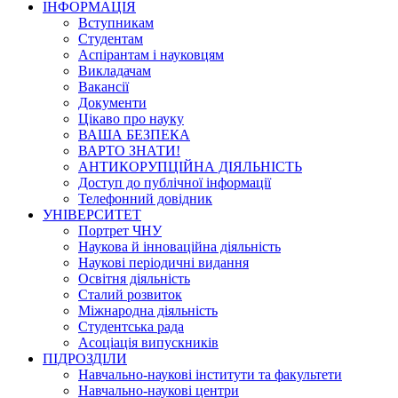
ІНФОРМАЦІЯ
Вступникам
Студентам
Аспірантам і науковцям
Викладачам
Вакансії
Документи
Цікаво про науку
ВАША БЕЗПЕКА
ВАРТО ЗНАТИ!
АНТИКОРУПЦІЙНА ДІЯЛЬНІСТЬ
Доступ до публічної інформації
Телефонний довідник
УНІВЕРСИТЕТ
Портрет ЧНУ
Наукова й інноваційна діяльність
Наукові періодичні видання
Освітня діяльність
Сталий розвиток
Міжнародна діяльність
Студентська рада
Асоціація випускників
ПІДРОЗДІЛИ
Навчально-наукові інститути та факультети
Навчально-наукові центри