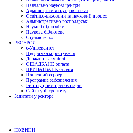
Навчально-наукові центри
Адміністративно-управлінські
Освітньо-виховний та науковий процес
Адміністративно-господарські
Наукові підрозділи
Наукова бібліотека
Студмістечко
РЕСУРСИ
е-Університет
Підтримка користувачів
Державні закупівлі
ОЩАДБАНК оплата
ПРИВАТБАНК оплата
Поштовий сервер
Програмне забезпечення
Інституційний репозитарій
Сайти університету
Запитати у ректора
НОВИНИ