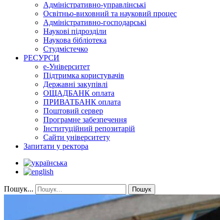
Адміністративно-управлінські
Освітньо-виховний та науковий процес
Адміністративно-господарські
Наукові підрозділи
Наукова бібліотека
Студмістечко
РЕСУРСИ
е-Університет
Підтримка користувачів
Державні закупівлі
ОЩАДБАНК оплата
ПРИВАТБАНК оплата
Поштовий сервер
Програмне забезпечення
Інституційний репозитарій
Сайти університету
Запитати у ректора
Пошук...
Пошук