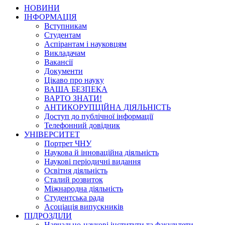
НОВИНИ
ІНФОРМАЦІЯ
Вступникам
Студентам
Аспірантам і науковцям
Викладачам
Вакансії
Документи
Цікаво про науку
ВАША БЕЗПЕКА
ВАРТО ЗНАТИ!
АНТИКОРУПЦІЙНА ДІЯЛЬНІСТЬ
Доступ до публічної інформації
Телефонний довідник
УНІВЕРСИТЕТ
Портрет ЧНУ
Наукова й інноваційна діяльність
Наукові періодичні видання
Освітня діяльність
Сталий розвиток
Міжнародна діяльність
Студентська рада
Асоціація випускників
ПІДРОЗДІЛИ
Навчально-наукові інститути та факультети