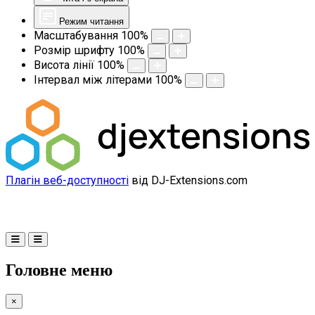
Режим читання
Масштабування
100
%
Розмір шрифту
100
%
Висота лінії
100
%
Інтервал між літерами
100
%
Плагін веб-доступності
від DJ-Extensions.com
Головне меню
×