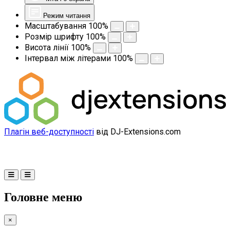
Режим читання
Масштабування
100
%
Розмір шрифту
100
%
Висота лінії
100
%
Інтервал між літерами
100
%
Плагін веб-доступності
від DJ-Extensions.com
Головне меню
×