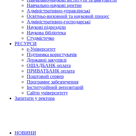
Навчально-наукові центри
Адміністративно-управлінські
Освітньо-виховний та науковий процес
Адміністративно-господарські
Наукові підрозділи
Наукова бібліотека
Студмістечко
РЕСУРСИ
е-Університет
Підтримка користувачів
Державні закупівлі
ОЩАДБАНК оплата
ПРИВАТБАНК оплата
Поштовий сервер
Програмне забезпечення
Інституційний репозитарій
Сайти університету
Запитати у ректора
НОВИНИ