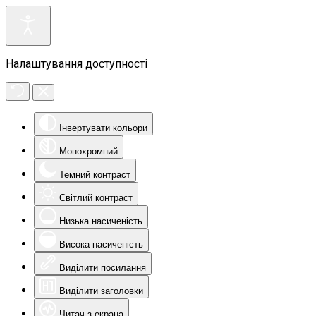
Налаштування доступності
Інвертувати кольори
Монохромний
Темний контраст
Світлий контраст
Низька насиченість
Висока насиченість
Виділити посилання
Виділити заголовки
Читач з екрана