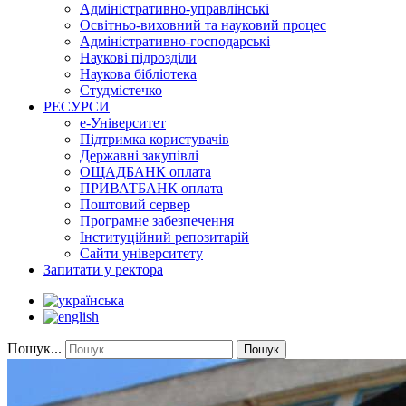
Адміністративно-управлінські
Освітньо-виховний та науковий процес
Адміністративно-господарські
Наукові підрозділи
Наукова бібліотека
Студмістечко
РЕСУРСИ
е-Університет
Підтримка користувачів
Державні закупівлі
ОЩАДБАНК оплата
ПРИВАТБАНК оплата
Поштовий сервер
Програмне забезпечення
Інституційний репозитарій
Сайти університету
Запитати у ректора
Пошук...
Пошук