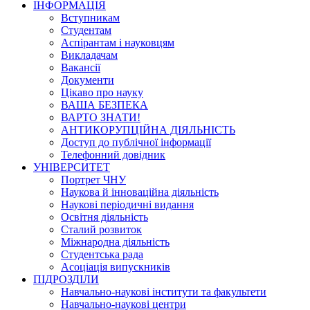
ІНФОРМАЦІЯ
Вступникам
Студентам
Аспірантам і науковцям
Викладачам
Вакансії
Документи
Цікаво про науку
ВАША БЕЗПЕКА
ВАРТО ЗНАТИ!
АНТИКОРУПЦІЙНА ДІЯЛЬНІСТЬ
Доступ до публічної інформації
Телефонний довідник
УНІВЕРСИТЕТ
Портрет ЧНУ
Наукова й інноваційна діяльність
Наукові періодичні видання
Освітня діяльність
Сталий розвиток
Міжнародна діяльність
Студентська рада
Асоціація випускників
ПІДРОЗДІЛИ
Навчально-наукові інститути та факультети
Навчально-наукові центри