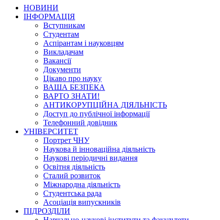
НОВИНИ
ІНФОРМАЦІЯ
Вступникам
Студентам
Аспірантам і науковцям
Викладачам
Вакансії
Документи
Цікаво про науку
ВАША БЕЗПЕКА
ВАРТО ЗНАТИ!
АНТИКОРУПЦІЙНА ДІЯЛЬНІСТЬ
Доступ до публічної інформації
Телефонний довідник
УНІВЕРСИТЕТ
Портрет ЧНУ
Наукова й інноваційна діяльність
Наукові періодичні видання
Освітня діяльність
Сталий розвиток
Міжнародна діяльність
Студентська рада
Асоціація випускників
ПІДРОЗДІЛИ
Навчально-наукові інститути та факультети