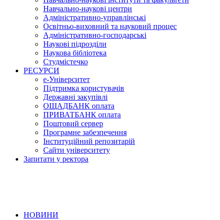
Навчально-наукові центри
Адміністративно-управлінські
Освітньо-виховний та науковий процес
Адміністративно-господарські
Наукові підрозділи
Наукова бібліотека
Студмістечко
РЕСУРСИ
е-Університет
Підтримка користувачів
Державні закупівлі
ОЩАДБАНК оплата
ПРИВАТБАНК оплата
Поштовий сервер
Програмне забезпечення
Інституційний репозитарій
Сайти університету
Запитати у ректора
НОВИНИ