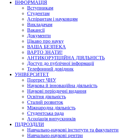
ІНФОРМАЦІЯ
Вступникам
Студентам
Аспірантам і науковцям
Викладачам
Вакансії
Документи
Цікаво про науку
ВАША БЕЗПЕКА
ВАРТО ЗНАТИ!
АНТИКОРУПЦІЙНА ДІЯЛЬНІСТЬ
Доступ до публічної інформації
Телефонний довідник
УНІВЕРСИТЕТ
Портрет ЧНУ
Наукова й інноваційна діяльність
Наукові періодичні видання
Освітня діяльність
Сталий розвиток
Міжнародна діяльність
Студентська рада
Асоціація випускників
ПІДРОЗДІЛИ
Навчально-наукові інститути та факультети
Навчально-наукові центри