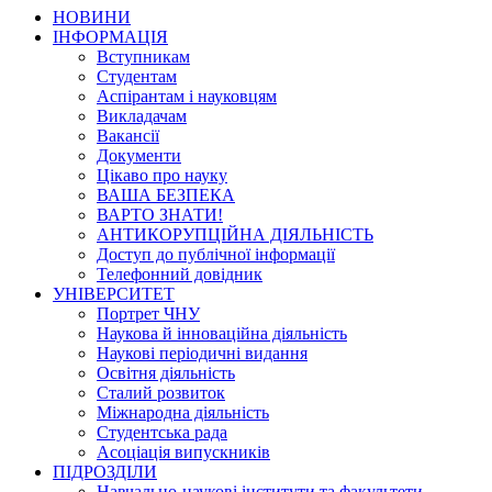
НОВИНИ
ІНФОРМАЦІЯ
Вступникам
Студентам
Аспірантам і науковцям
Викладачам
Вакансії
Документи
Цікаво про науку
ВАША БЕЗПЕКА
ВАРТО ЗНАТИ!
АНТИКОРУПЦІЙНА ДІЯЛЬНІСТЬ
Доступ до публічної інформації
Телефонний довідник
УНІВЕРСИТЕТ
Портрет ЧНУ
Наукова й інноваційна діяльність
Наукові періодичні видання
Освітня діяльність
Сталий розвиток
Міжнародна діяльність
Студентська рада
Асоціація випускників
ПІДРОЗДІЛИ
Навчально-наукові інститути та факультети