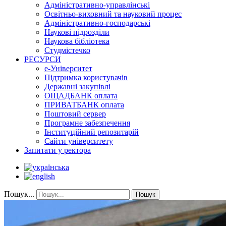
Адміністративно-управлінські
Освітньо-виховний та науковий процес
Адміністративно-господарські
Наукові підрозділи
Наукова бібліотека
Студмістечко
РЕСУРСИ
е-Університет
Підтримка користувачів
Державні закупівлі
ОЩАДБАНК оплата
ПРИВАТБАНК оплата
Поштовий сервер
Програмне забезпечення
Інституційний репозитарій
Сайти університету
Запитати у ректора
Пошук...
Пошук