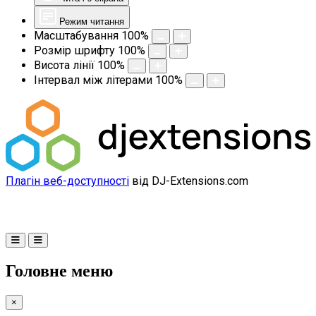
Режим читання
Масштабування
100
%
Розмір шрифту
100
%
Висота лінії
100
%
Інтервал між літерами
100
%
Плагін веб-доступності
від DJ-Extensions.com
Головне меню
×