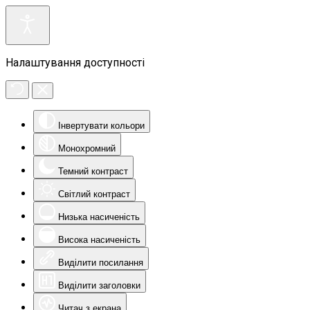
Налаштування доступності
Інвертувати кольори
Монохромний
Темний контраст
Світлий контраст
Низька насиченість
Висока насиченість
Виділити посилання
Виділити заголовки
Читач з екрана