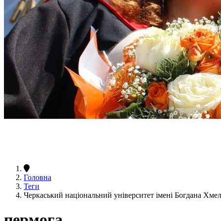
Головна
Теги
Черкаський національний університет імені Богдана Хм
пермога