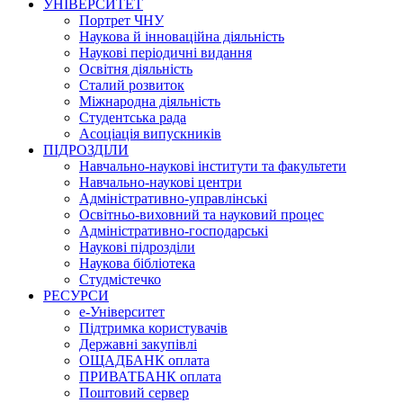
УНІВЕРСИТЕТ
Портрет ЧНУ
Наукова й інноваційна діяльність
Наукові періодичні видання
Освітня діяльність
Сталий розвиток
Міжнародна діяльність
Студентська рада
Асоціація випускників
ПІДРОЗДІЛИ
Навчально-наукові інститути та факультети
Навчально-наукові центри
Адміністративно-управлінські
Освітньо-виховний та науковий процес
Адміністративно-господарські
Наукові підрозділи
Наукова бібліотека
Студмістечко
РЕСУРСИ
е-Університет
Підтримка користувачів
Державні закупівлі
ОЩАДБАНК оплата
ПРИВАТБАНК оплата
Поштовий сервер