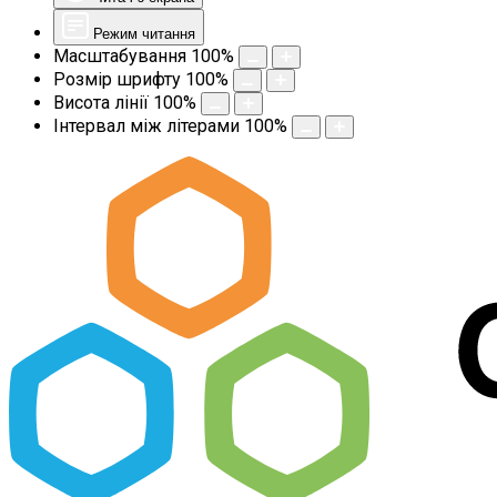
Режим читання
Масштабування
100
%
Розмір шрифту
100
%
Висота лінії
100
%
Інтервал між літерами
100
%