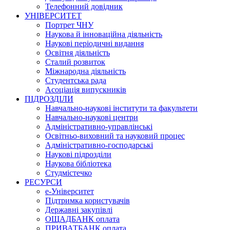
Телефонний довідник
УНІВЕРСИТЕТ
Портрет ЧНУ
Наукова й інноваційна діяльність
Наукові періодичні видання
Освітня діяльність
Сталий розвиток
Міжнародна діяльність
Студентська рада
Асоціація випускників
ПІДРОЗДІЛИ
Навчально-наукові інститути та факультети
Навчально-наукові центри
Адміністративно-управлінські
Освітньо-виховний та науковий процес
Адміністративно-господарські
Наукові підрозділи
Наукова бібліотека
Студмістечко
РЕСУРСИ
е-Університет
Підтримка користувачів
Державні закупівлі
ОЩАДБАНК оплата
ПРИВАТБАНК оплата