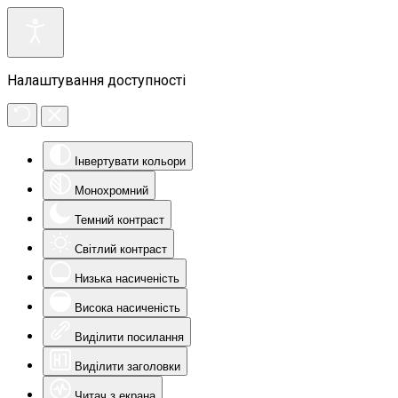
Налаштування доступності
Інвертувати кольори
Монохромний
Темний контраст
Світлий контраст
Низька насиченість
Висока насиченість
Виділити посилання
Виділити заголовки
Читач з екрана