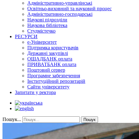
Адміністративно-управлінські
Освітньо-виховний та науковий процес
Адміністративно-господарські
Наукові підрозділи
Наукова бібліотека
Студмістечко
РЕСУРСИ
е-Університет
Підтримка користувачів
Державні закупівлі
ОЩАДБАНК оплата
ПРИВАТБАНК оплата
Поштовий сервер
Програмне забезпечення
Інституційний репозитарій
Сайти університету
Запитати у ректора
Пошук...
Пошук