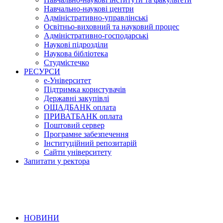
Навчально-наукові центри
Адміністративно-управлінські
Освітньо-виховний та науковий процес
Адміністративно-господарські
Наукові підрозділи
Наукова бібліотека
Студмістечко
РЕСУРСИ
е-Університет
Підтримка користувачів
Державні закупівлі
ОЩАДБАНК оплата
ПРИВАТБАНК оплата
Поштовий сервер
Програмне забезпечення
Інституційний репозитарій
Сайти університету
Запитати у ректора
НОВИНИ