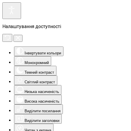
Налаштування доступності
Інвертувати кольори
Монохромний
Темний контраст
Світлий контраст
Низька насиченість
Висока насиченість
Виділити посилання
Виділити заголовки
Читач з екрана