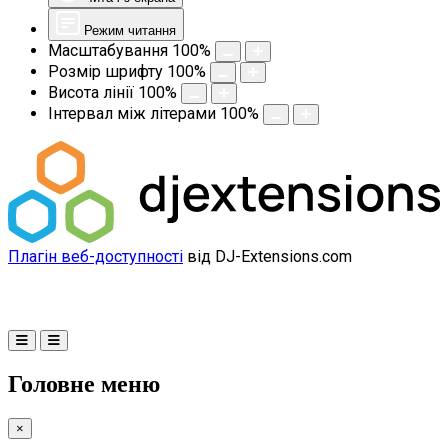
Режим читання
Масштабування
100
%
Розмір шрифту
100
%
Висота лінії
100
%
Інтервал між літерами
100
%
Плагін веб-доступності
від DJ-Extensions.com
Головне меню
×