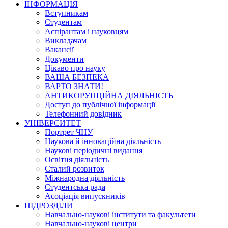
ІНФОРМАЦІЯ
Вступникам
Студентам
Аспірантам і науковцям
Викладачам
Вакансії
Документи
Цікаво про науку
ВАША БЕЗПЕКА
ВАРТО ЗНАТИ!
АНТИКОРУПЦІЙНА ДІЯЛЬНІСТЬ
Доступ до публічної інформації
Телефонний довідник
УНІВЕРСИТЕТ
Портрет ЧНУ
Наукова й інноваційна діяльність
Наукові періодичні видання
Освітня діяльність
Сталий розвиток
Міжнародна діяльність
Студентська рада
Асоціація випускників
ПІДРОЗДІЛИ
Навчально-наукові інститути та факультети
Навчально-наукові центри