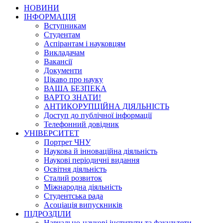
НОВИНИ
ІНФОРМАЦІЯ
Вступникам
Студентам
Аспірантам і науковцям
Викладачам
Вакансії
Документи
Цікаво про науку
ВАША БЕЗПЕКА
ВАРТО ЗНАТИ!
АНТИКОРУПЦІЙНА ДІЯЛЬНІСТЬ
Доступ до публічної інформації
Телефонний довідник
УНІВЕРСИТЕТ
Портрет ЧНУ
Наукова й інноваційна діяльність
Наукові періодичні видання
Освітня діяльність
Сталий розвиток
Міжнародна діяльність
Студентська рада
Асоціація випускників
ПІДРОЗДІЛИ
Навчально-наукові інститути та факультети