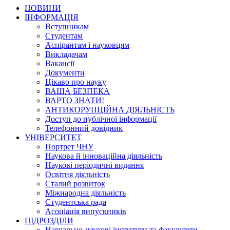
НОВИНИ
ІНФОРМАЦІЯ
Вступникам
Студентам
Аспірантам і науковцям
Викладачам
Вакансії
Документи
Цікаво про науку
ВАША БЕЗПЕКА
ВАРТО ЗНАТИ!
АНТИКОРУПЦІЙНА ДІЯЛЬНІСТЬ
Доступ до публічної інформації
Телефонний довідник
УНІВЕРСИТЕТ
Портрет ЧНУ
Наукова й інноваційна діяльність
Наукові періодичні видання
Освітня діяльність
Сталий розвиток
Міжнародна діяльність
Студентська рада
Асоціація випускників
ПІДРОЗДІЛИ
Навчально-наукові інститути та факультети