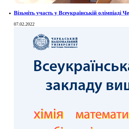
Візьміть участь у Всеукраїнській олімпіаді 
07.02.2022