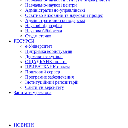
Навчально-наукові центри
Адміністративно-управлінські
Освітньо-виховний та науковий процес
Адміністративно-господарські
Наукові підрозділи
Наукова бібліотека
Студмістечко
РЕСУРСИ
е-Університет
Підтримка користувачів
Державні закупівлі
ОЩАДБАНК оплата
ПРИВАТБАНК оплата
Поштовий сервер
Програмне забезпечення
Інституційний репозитарій
Сайти університету
Запитати у ректора
НОВИНИ