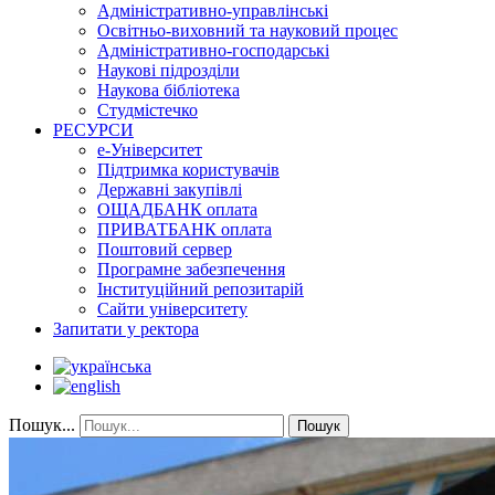
Адміністративно-управлінські
Освітньо-виховний та науковий процес
Адміністративно-господарські
Наукові підрозділи
Наукова бібліотека
Студмістечко
РЕСУРСИ
е-Університет
Підтримка користувачів
Державні закупівлі
ОЩАДБАНК оплата
ПРИВАТБАНК оплата
Поштовий сервер
Програмне забезпечення
Інституційний репозитарій
Сайти університету
Запитати у ректора
Пошук...
Пошук