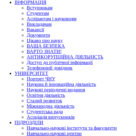
ІНФОРМАЦІЯ
Вступникам
Студентам
Аспірантам і науковцям
Викладачам
Вакансії
Документи
Цікаво про науку
ВАША БЕЗПЕКА
ВАРТО ЗНАТИ!
АНТИКОРУПЦІЙНА ДІЯЛЬНІСТЬ
Доступ до публічної інформації
Телефонний довідник
УНІВЕРСИТЕТ
Портрет ЧНУ
Наукова й інноваційна діяльність
Наукові періодичні видання
Освітня діяльність
Сталий розвиток
Міжнародна діяльність
Студентська рада
Асоціація випускників
ПІДРОЗДІЛИ
Навчально-наукові інститути та факультети
Навчально-наукові центри