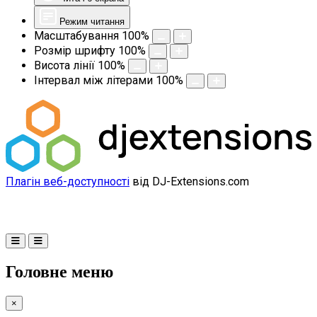
Режим читання
Масштабування
100
%
Розмір шрифту
100
%
Висота лінії
100
%
Інтервал між літерами
100
%
Плагін веб-доступності
від DJ-Extensions.com
Головне меню
×