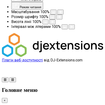
Режим читання
Масштабування
100
%
Розмір шрифту
100
%
Висота лінії
100
%
Інтервал між літерами
100
%
Плагін веб-доступності
від DJ-Extensions.com
Головне меню
×