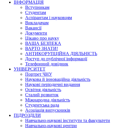
ІНФОРМАЦІЯ
Вступникам
Студентам
Аспірантам і науковцям
Викладачам
Вакансії
Документи
Цікаво про науку
ВАША БЕЗПЕКА
ВАРТО ЗНАТИ!
АНТИКОРУПЦІЙНА ДІЯЛЬНІСТЬ
Доступ до публічної інформації
Телефонний довідник
УНІВЕРСИТЕТ
Портрет ЧНУ
Наукова й інноваційна діяльність
Наукові періодичні видання
Освітня діяльність
Сталий розвиток
Міжнародна діяльність
Студентська рада
Асоціація випускників
ПІДРОЗДІЛИ
Навчально-наукові інститути та факультети
Навчально-наукові центри