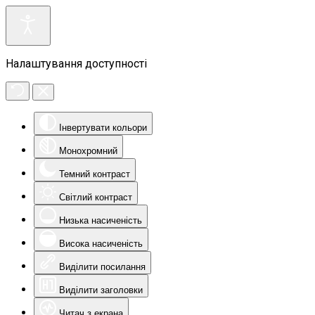
Налаштування доступності
Інвертувати кольори
Монохромний
Темний контраст
Світлий контраст
Низька насиченість
Висока насиченість
Виділити посилання
Виділити заголовки
Читач з екрана