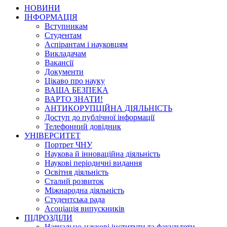
НОВИНИ
ІНФОРМАЦІЯ
Вступникам
Студентам
Аспірантам і науковцям
Викладачам
Вакансії
Документи
Цікаво про науку
ВАША БЕЗПЕКА
ВАРТО ЗНАТИ!
АНТИКОРУПЦІЙНА ДІЯЛЬНІСТЬ
Доступ до публічної інформації
Телефонний довідник
УНІВЕРСИТЕТ
Портрет ЧНУ
Наукова й інноваційна діяльність
Наукові періодичні видання
Освітня діяльність
Сталий розвиток
Міжнародна діяльність
Студентська рада
Асоціація випускників
ПІДРОЗДІЛИ
Навчально-наукові інститути та факультети