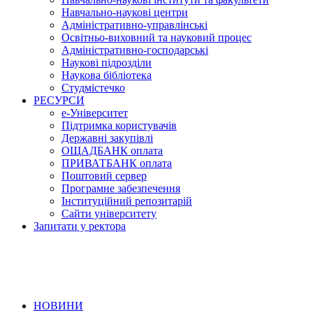
Навчально-наукові центри
Адміністративно-управлінські
Освітньо-виховний та науковий процес
Адміністративно-господарські
Наукові підрозділи
Наукова бібліотека
Студмістечко
РЕСУРСИ
е-Університет
Підтримка користувачів
Державні закупівлі
ОЩАДБАНК оплата
ПРИВАТБАНК оплата
Поштовий сервер
Програмне забезпечення
Інституційний репозитарій
Сайти університету
Запитати у ректора
НОВИНИ