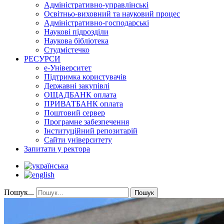
Адміністративно-управлінські
Освітньо-виховний та науковий процес
Адміністративно-господарські
Наукові підрозділи
Наукова бібліотека
Студмістечко
РЕСУРСИ
е-Університет
Підтримка користувачів
Державні закупівлі
ОЩАДБАНК оплата
ПРИВАТБАНК оплата
Поштовий сервер
Програмне забезпечення
Інституційний репозитарій
Сайти університету
Запитати у ректора
Пошук...
Пошук