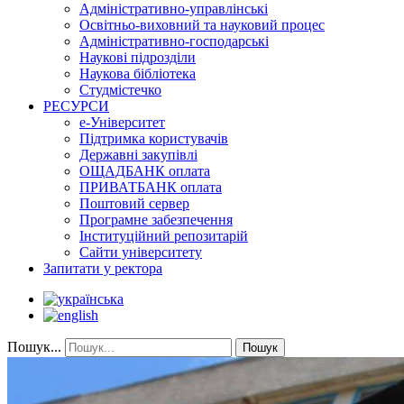
Адміністративно-управлінські
Освітньо-виховний та науковий процес
Адміністративно-господарські
Наукові підрозділи
Наукова бібліотека
Студмістечко
РЕСУРСИ
е-Університет
Підтримка користувачів
Державні закупівлі
ОЩАДБАНК оплата
ПРИВАТБАНК оплата
Поштовий сервер
Програмне забезпечення
Інституційний репозитарій
Сайти університету
Запитати у ректора
Пошук...
Пошук