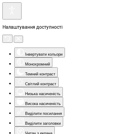
Налаштування доступності
Інвертувати кольори
Монохромний
Темний контраст
Світлий контраст
Низька насиченість
Висока насиченість
Виділити посилання
Виділити заголовки
Читач з екрана