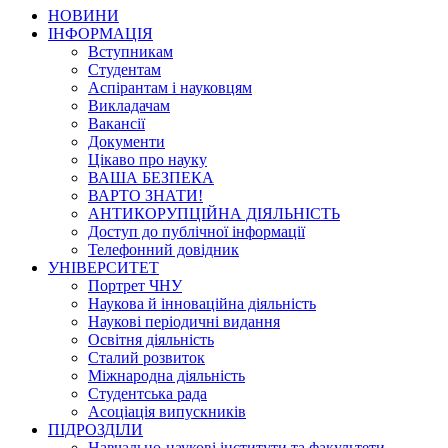
НОВИНИ
ІНФОРМАЦІЯ
Вступникам
Студентам
Аспірантам і науковцям
Викладачам
Вакансії
Документи
Цікаво про науку
ВАША БЕЗПЕКА
ВАРТО ЗНАТИ!
АНТИКОРУПЦІЙНА ДІЯЛЬНІСТЬ
Доступ до публічної інформації
Телефонний довідник
УНІВЕРСИТЕТ
Портрет ЧНУ
Наукова й інноваційна діяльність
Наукові періодичні видання
Освітня діяльність
Сталий розвиток
Міжнародна діяльність
Студентська рада
Асоціація випускників
ПІДРОЗДІЛИ
Навчально-наукові інститути та факультети