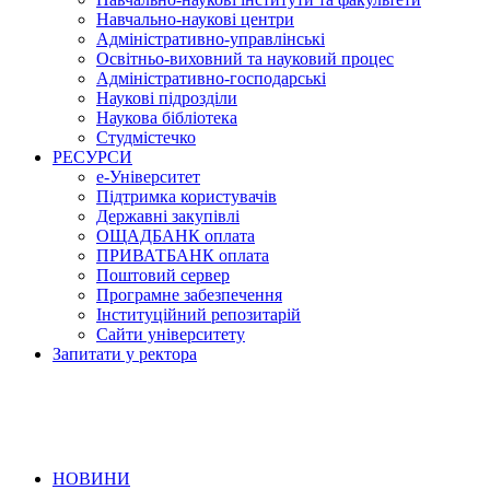
Навчально-наукові центри
Адміністративно-управлінські
Освітньо-виховний та науковий процес
Адміністративно-господарські
Наукові підрозділи
Наукова бібліотека
Студмістечко
РЕСУРСИ
е-Університет
Підтримка користувачів
Державні закупівлі
ОЩАДБАНК оплата
ПРИВАТБАНК оплата
Поштовий сервер
Програмне забезпечення
Інституційний репозитарій
Сайти університету
Запитати у ректора
НОВИНИ