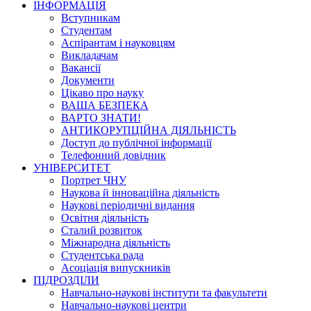
ІНФОРМАЦІЯ
Вступникам
Студентам
Аспірантам і науковцям
Викладачам
Вакансії
Документи
Цікаво про науку
ВАША БЕЗПЕКА
ВАРТО ЗНАТИ!
АНТИКОРУПЦІЙНА ДІЯЛЬНІСТЬ
Доступ до публічної інформації
Телефонний довідник
УНІВЕРСИТЕТ
Портрет ЧНУ
Наукова й інноваційна діяльність
Наукові періодичні видання
Освітня діяльність
Сталий розвиток
Міжнародна діяльність
Студентська рада
Асоціація випускників
ПІДРОЗДІЛИ
Навчально-наукові інститути та факультети
Навчально-наукові центри