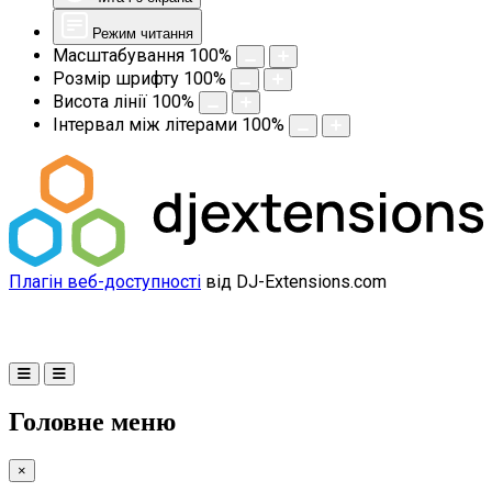
Режим читання
Масштабування
100
%
Розмір шрифту
100
%
Висота лінії
100
%
Інтервал між літерами
100
%
Плагін веб-доступності
від DJ-Extensions.com
Головне меню
×