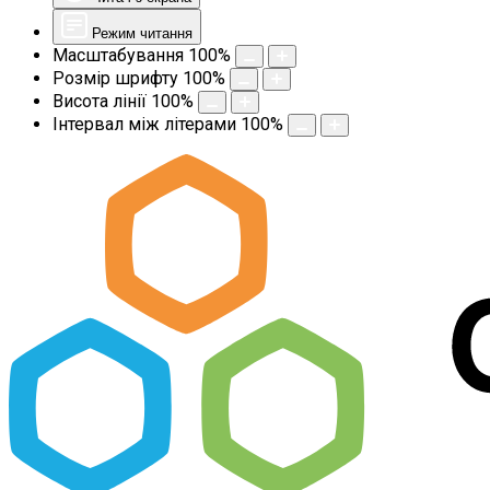
Режим читання
Масштабування
100
%
Розмір шрифту
100
%
Висота лінії
100
%
Інтервал між літерами
100
%