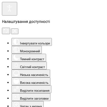
Налаштування доступності
Інвертувати кольори
Монохромний
Темний контраст
Світлий контраст
Низька насиченість
Висока насиченість
Виділити посилання
Виділити заголовки
Читач з екрана