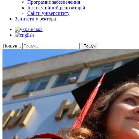
Програмне забезпечення
Інституційний репозитарій
Сайти університету
Запитати у ректора
Пошук...
Пошук