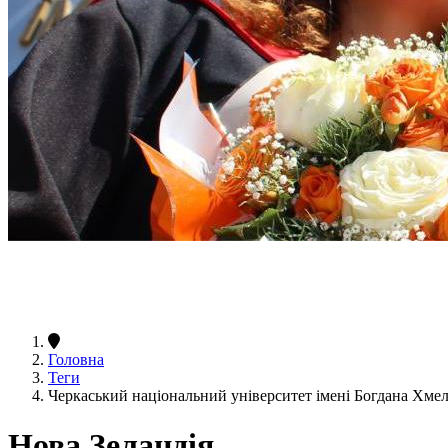
Головна
Теги
Черкаський національний університет імені Богдана Хме
Нова Зеландія