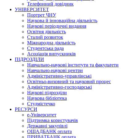
Телефонний довідник
УНІВЕРСИТЕТ
Портрет ЧНУ
Наукова й інноваційна діяльність
Наукові періодичні видання
Освітня діяльність
Сталий розвиток
Міжнародна діяльність
Студентська рада
Асоціація випускників
ПІДРОЗДІЛИ
Навчально-наукові інститути та факультети
Навчально-наукові центри
Адміністративно-управлінські
Освітньо-виховний та науковий процес
Адміністративно-господарські
Наукові підрозділи
Наукова бібліотека
Студмістечко
РЕСУРСИ
е-Університет
Підтримка користувачів
Державні закупівлі
ОЩАДБАНК оплата
ПРИВАТБАНК оплата