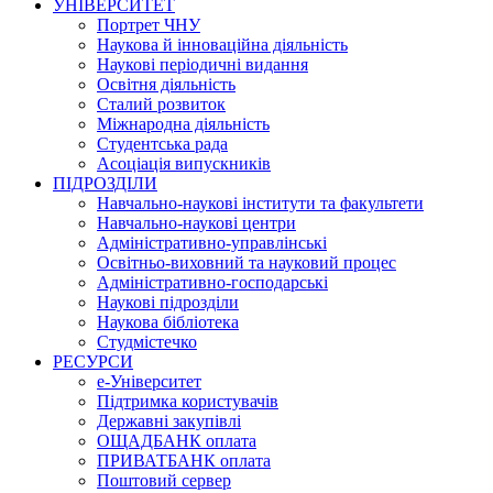
УНІВЕРСИТЕТ
Портрет ЧНУ
Наукова й інноваційна діяльність
Наукові періодичні видання
Освітня діяльність
Сталий розвиток
Міжнародна діяльність
Студентська рада
Асоціація випускників
ПІДРОЗДІЛИ
Навчально-наукові інститути та факультети
Навчально-наукові центри
Адміністративно-управлінські
Освітньо-виховний та науковий процес
Адміністративно-господарські
Наукові підрозділи
Наукова бібліотека
Студмістечко
РЕСУРСИ
е-Університет
Підтримка користувачів
Державні закупівлі
ОЩАДБАНК оплата
ПРИВАТБАНК оплата
Поштовий сервер