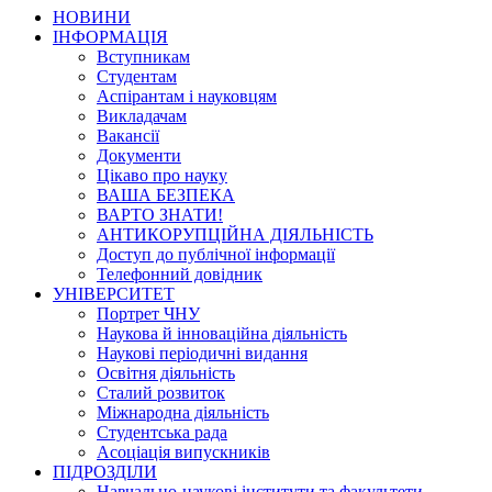
НОВИНИ
ІНФОРМАЦІЯ
Вступникам
Студентам
Аспірантам і науковцям
Викладачам
Вакансії
Документи
Цікаво про науку
ВАША БЕЗПЕКА
ВАРТО ЗНАТИ!
АНТИКОРУПЦІЙНА ДІЯЛЬНІСТЬ
Доступ до публічної інформації
Телефонний довідник
УНІВЕРСИТЕТ
Портрет ЧНУ
Наукова й інноваційна діяльність
Наукові періодичні видання
Освітня діяльність
Сталий розвиток
Міжнародна діяльність
Студентська рада
Асоціація випускників
ПІДРОЗДІЛИ
Навчально-наукові інститути та факультети