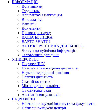
ІНФОРМАЦІЯ
Вступникам
Студентам
Аспірантам і науковцям
Викладачам
Вакансії
Документи
Цікаво про науку
ВАША БЕЗПЕКА
ВАРТО ЗНАТИ!
АНТИКОРУПЦІЙНА ДІЯЛЬНІСТЬ
Доступ до публічної інформації
Телефонний довідник
УНІВЕРСИТЕТ
Портрет ЧНУ
Наукова й інноваційна діяльність
Наукові періодичні видання
Освітня діяльність
Сталий розвиток
Міжнародна діяльність
Студентська рада
Асоціація випускників
ПІДРОЗДІЛИ
Навчально-наукові інститути та факультети
Навчально-наукові центри