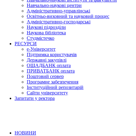
Навчально-наукові центри
Адміністративно-управлінські
Освітньо-виховний та науковий процес
Адміністративно-господарські
Наукові підрозділи
Наукова бібліотека
Студмістечко
РЕСУРСИ
е-Університет
Підтримка користувачів
Державні закупівлі
ОЩАДБАНК оплата
ПРИВАТБАНК оплата
Поштовий сервер
Програмне забезпечення
Інституційний репозитарій
Сайти університету
Запитати у ректора
НОВИНИ