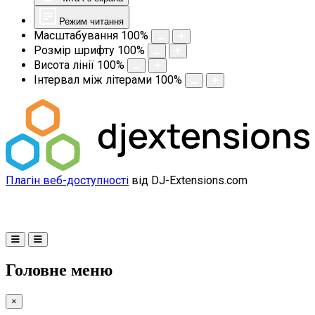
Режим читання
Масштабування
100
%
Розмір шрифту
100
%
Висота лінії
100
%
Інтервал між літерами
100
%
Плагін веб-доступності
від DJ-Extensions.com
Головне меню
×