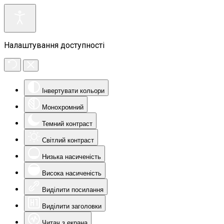
Налаштування доступності
Інвертувати кольори
Монохромний
Темний контраст
Світлий контраст
Низька насиченість
Висока насиченість
Виділити посилання
Виділити заголовки
Читач з екрана