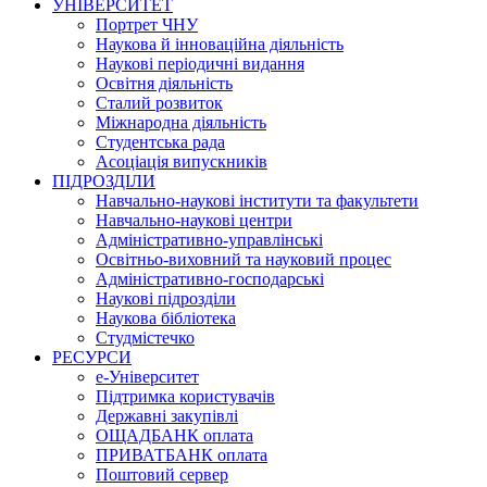
УНІВЕРСИТЕТ
Портрет ЧНУ
Наукова й інноваційна діяльність
Наукові періодичні видання
Освітня діяльність
Сталий розвиток
Міжнародна діяльність
Студентська рада
Асоціація випускників
ПІДРОЗДІЛИ
Навчально-наукові інститути та факультети
Навчально-наукові центри
Адміністративно-управлінські
Освітньо-виховний та науковий процес
Адміністративно-господарські
Наукові підрозділи
Наукова бібліотека
Студмістечко
РЕСУРСИ
е-Університет
Підтримка користувачів
Державні закупівлі
ОЩАДБАНК оплата
ПРИВАТБАНК оплата
Поштовий сервер