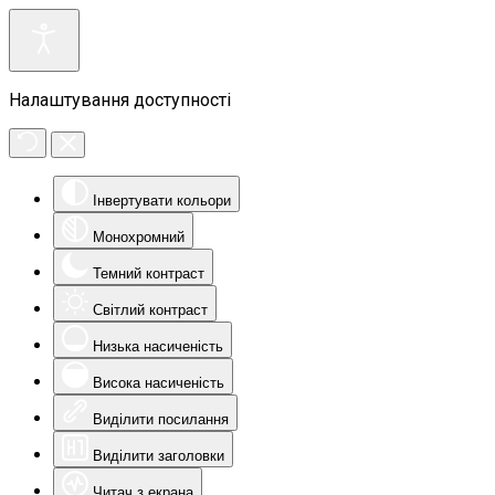
Налаштування доступності
Інвертувати кольори
Монохромний
Темний контраст
Світлий контраст
Низька насиченість
Висока насиченість
Виділити посилання
Виділити заголовки
Читач з екрана