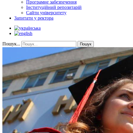
Програмне забезпечення
Інституційний репозитарій
Сайти університету
Запитати у ректора
Пошук...
Пошук