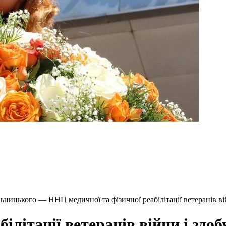
ницького — ННЦ медичної та фізичної реабілітації ветеранів вій
літації ветеранів війни і здоб