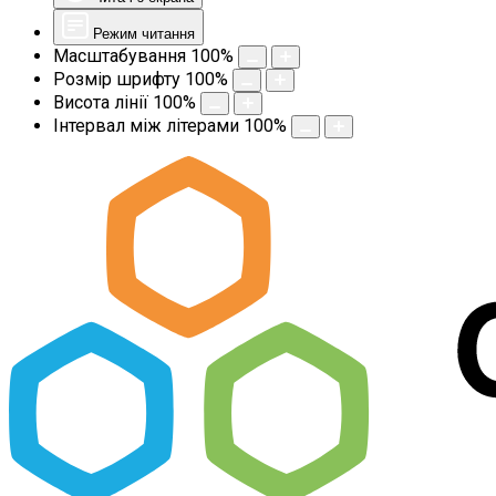
Режим читання
Масштабування
100
%
Розмір шрифту
100
%
Висота лінії
100
%
Інтервал між літерами
100
%