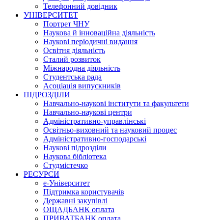
Телефонний довідник
УНІВЕРСИТЕТ
Портрет ЧНУ
Наукова й інноваційна діяльність
Наукові періодичні видання
Освітня діяльність
Сталий розвиток
Міжнародна діяльність
Студентська рада
Асоціація випускників
ПІДРОЗДІЛИ
Навчально-наукові інститути та факультети
Навчально-наукові центри
Адміністративно-управлінські
Освітньо-виховний та науковий процес
Адміністративно-господарські
Наукові підрозділи
Наукова бібліотека
Студмістечко
РЕСУРСИ
е-Університет
Підтримка користувачів
Державні закупівлі
ОЩАДБАНК оплата
ПРИВАТБАНК оплата