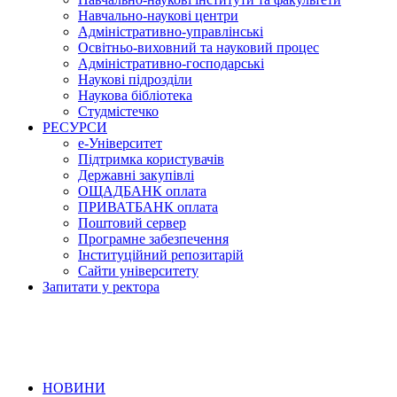
Навчально-наукові центри
Адміністративно-управлінські
Освітньо-виховний та науковий процес
Адміністративно-господарські
Наукові підрозділи
Наукова бібліотека
Студмістечко
РЕСУРСИ
е-Університет
Підтримка користувачів
Державні закупівлі
ОЩАДБАНК оплата
ПРИВАТБАНК оплата
Поштовий сервер
Програмне забезпечення
Інституційний репозитарій
Сайти університету
Запитати у ректора
НОВИНИ