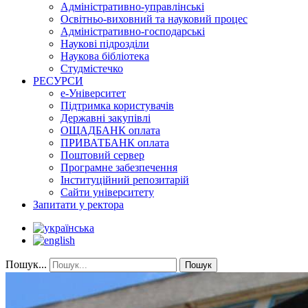
Адміністративно-управлінські
Освітньо-виховний та науковий процес
Адміністративно-господарські
Наукові підрозділи
Наукова бібліотека
Студмістечко
РЕСУРСИ
е-Університет
Підтримка користувачів
Державні закупівлі
ОЩАДБАНК оплата
ПРИВАТБАНК оплата
Поштовий сервер
Програмне забезпечення
Інституційний репозитарій
Сайти університету
Запитати у ректора
Пошук...
Пошук