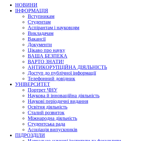
НОВИНИ
ІНФОРМАЦІЯ
Вступникам
Студентам
Аспірантам і науковцям
Викладачам
Вакансії
Документи
Цікаво про науку
ВАША БЕЗПЕКА
ВАРТО ЗНАТИ!
АНТИКОРУПЦІЙНА ДІЯЛЬНІСТЬ
Доступ до публічної інформації
Телефонний довідник
УНІВЕРСИТЕТ
Портрет ЧНУ
Наукова й інноваційна діяльність
Наукові періодичні видання
Освітня діяльність
Сталий розвиток
Міжнародна діяльність
Студентська рада
Асоціація випускників
ПІДРОЗДІЛИ
Навчально-наукові інститути та факультети