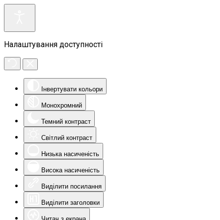
Налаштування доступності
Інвертувати кольори
Монохромний
Темний контраст
Світлий контраст
Низька насиченість
Висока насиченість
Виділити посилання
Виділити заголовки
Читач з екрана