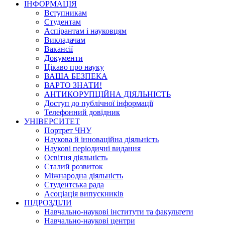
ІНФОРМАЦІЯ
Вступникам
Студентам
Аспірантам і науковцям
Викладачам
Вакансії
Документи
Цікаво про науку
ВАША БЕЗПЕКА
ВАРТО ЗНАТИ!
АНТИКОРУПЦІЙНА ДІЯЛЬНІСТЬ
Доступ до публічної інформації
Телефонний довідник
УНІВЕРСИТЕТ
Портрет ЧНУ
Наукова й інноваційна діяльність
Наукові періодичні видання
Освітня діяльність
Сталий розвиток
Міжнародна діяльність
Студентська рада
Асоціація випускників
ПІДРОЗДІЛИ
Навчально-наукові інститути та факультети
Навчально-наукові центри