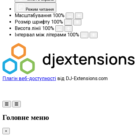
Режим читання
Масштабування
100
%
Розмір шрифту
100
%
Висота лінії
100
%
Інтервал між літерами
100
%
Плагін веб-доступності
від DJ-Extensions.com
Головне меню
×