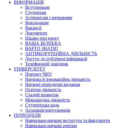
ІНФОРМАЦІЯ
Вступникам
Студентам
Аспірантам і науковцям
Викладачам
Вакансії
Документи
Цікаво про науку
ВАША БЕЗПЕКА
ВАРТО ЗНАТИ!
АНТИКОРУПЦІЙНА ДІЯЛЬНІСТЬ
Доступ до публічної інформації
Телефонний довідник
УНІВЕРСИТЕТ
Портрет ЧНУ
Наукова й інноваційна діяльність
Наукові періодичні видання
Освітня діяльність
Сталий розвиток
Міжнародна діяльність
Студентська рада
Асоціація випускників
ПІДРОЗДІЛИ
Навчально-наукові інститути та факультети
Навчально-наукові центри