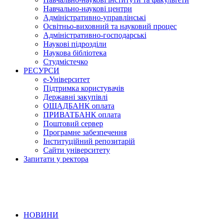
Навчально-наукові центри
Адміністративно-управлінські
Освітньо-виховний та науковий процес
Адміністративно-господарські
Наукові підрозділи
Наукова бібліотека
Студмістечко
РЕСУРСИ
е-Університет
Підтримка користувачів
Державні закупівлі
ОЩАДБАНК оплата
ПРИВАТБАНК оплата
Поштовий сервер
Програмне забезпечення
Інституційний репозитарій
Сайти університету
Запитати у ректора
НОВИНИ