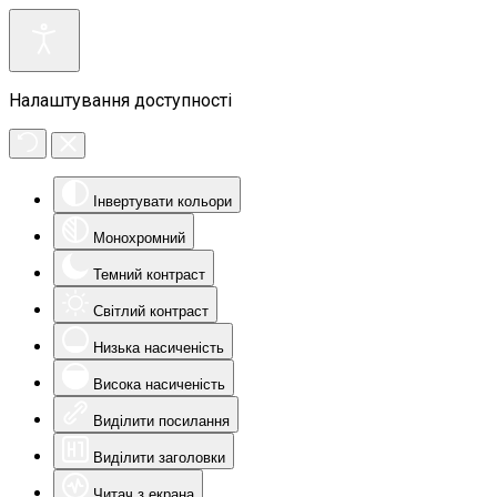
Налаштування доступності
Інвертувати кольори
Монохромний
Темний контраст
Світлий контраст
Низька насиченість
Висока насиченість
Виділити посилання
Виділити заголовки
Читач з екрана