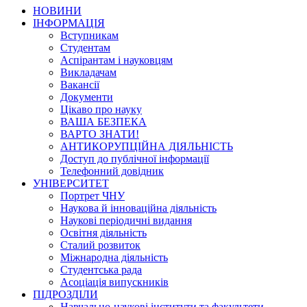
НОВИНИ
ІНФОРМАЦІЯ
Вступникам
Студентам
Аспірантам і науковцям
Викладачам
Вакансії
Документи
Цікаво про науку
ВАША БЕЗПЕКА
ВАРТО ЗНАТИ!
АНТИКОРУПЦІЙНА ДІЯЛЬНІСТЬ
Доступ до публічної інформації
Телефонний довідник
УНІВЕРСИТЕТ
Портрет ЧНУ
Наукова й інноваційна діяльність
Наукові періодичні видання
Освітня діяльність
Сталий розвиток
Міжнародна діяльність
Студентська рада
Асоціація випускників
ПІДРОЗДІЛИ
Навчально-наукові інститути та факультети