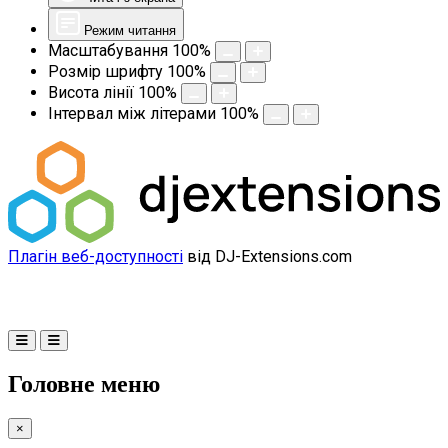
Режим читання
Масштабування
100
%
Розмір шрифту
100
%
Висота лінії
100
%
Інтервал між літерами
100
%
Плагін веб-доступності
від DJ-Extensions.com
Головне меню
×