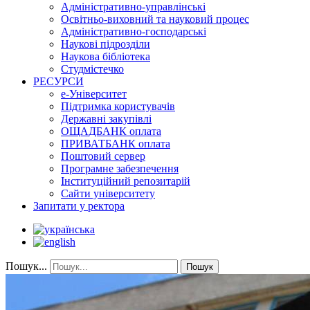
Адміністративно-управлінські
Освітньо-виховний та науковий процес
Адміністративно-господарські
Наукові підрозділи
Наукова бібліотека
Студмістечко
РЕСУРСИ
е-Університет
Підтримка користувачів
Державні закупівлі
ОЩАДБАНК оплата
ПРИВАТБАНК оплата
Поштовий сервер
Програмне забезпечення
Інституційний репозитарій
Сайти університету
Запитати у ректора
Пошук...
Пошук