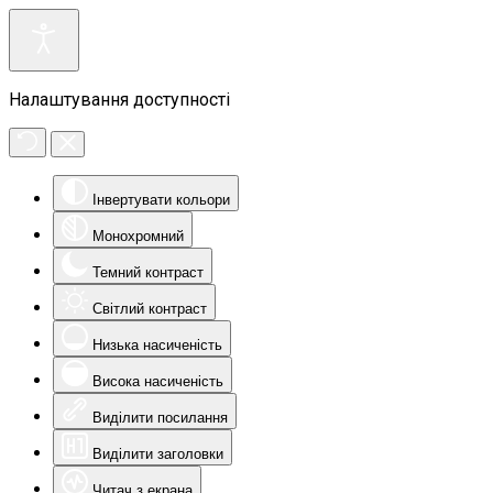
Налаштування доступності
Інвертувати кольори
Монохромний
Темний контраст
Світлий контраст
Низька насиченість
Висока насиченість
Виділити посилання
Виділити заголовки
Читач з екрана