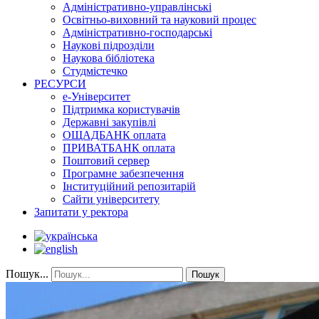
Адміністративно-управлінські
Освітньо-виховний та науковий процес
Адміністративно-господарські
Наукові підрозділи
Наукова бібліотека
Студмістечко
РЕСУРСИ
е-Університет
Підтримка користувачів
Державні закупівлі
ОЩАДБАНК оплата
ПРИВАТБАНК оплата
Поштовий сервер
Програмне забезпечення
Інституційний репозитарій
Сайти університету
Запитати у ректора
Пошук...
Пошук