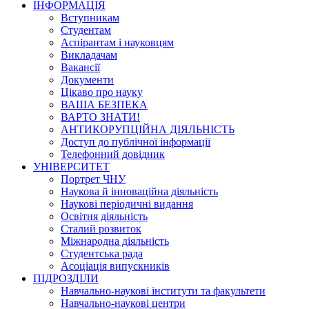
ІНФОРМАЦІЯ
Вступникам
Студентам
Аспірантам і науковцям
Викладачам
Вакансії
Документи
Цікаво про науку
ВАША БЕЗПЕКА
ВАРТО ЗНАТИ!
АНТИКОРУПЦІЙНА ДІЯЛЬНІСТЬ
Доступ до публічної інформації
Телефонний довідник
УНІВЕРСИТЕТ
Портрет ЧНУ
Наукова й інноваційна діяльність
Наукові періодичні видання
Освітня діяльність
Сталий розвиток
Міжнародна діяльність
Студентська рада
Асоціація випускників
ПІДРОЗДІЛИ
Навчально-наукові інститути та факультети
Навчально-наукові центри