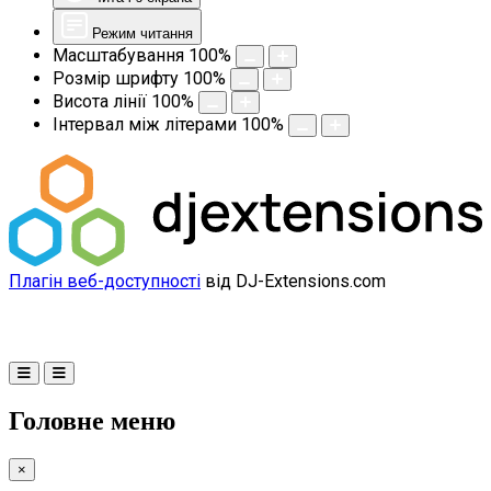
Режим читання
Масштабування
100
%
Розмір шрифту
100
%
Висота лінії
100
%
Інтервал між літерами
100
%
Плагін веб-доступності
від DJ-Extensions.com
Головне меню
×