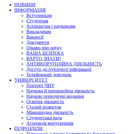
НОВИНИ
ІНФОРМАЦІЯ
Вступникам
Студентам
Аспірантам і науковцям
Викладачам
Вакансії
Документи
Цікаво про науку
ВАША БЕЗПЕКА
ВАРТО ЗНАТИ!
АНТИКОРУПЦІЙНА ДІЯЛЬНІСТЬ
Доступ до публічної інформації
Телефонний довідник
УНІВЕРСИТЕТ
Портрет ЧНУ
Наукова й інноваційна діяльність
Наукові періодичні видання
Освітня діяльність
Сталий розвиток
Міжнародна діяльність
Студентська рада
Асоціація випускників
ПІДРОЗДІЛИ
Навчально-наукові інститути та факультети