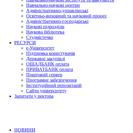
Навчально-наукові центри
Адміністративно-управлінські
Освітньо-виховний та науковий процес
Адміністративно-господарські
Наукові підрозділи
Наукова бібліотека
Студмістечко
РЕСУРСИ
е-Університет
Підтримка користувачів
Державні закупівлі
ОЩАДБАНК оплата
ПРИВАТБАНК оплата
Поштовий сервер
Програмне забезпечення
Інституційний репозитарій
Сайти університету
Запитати у ректора
НОВИНИ