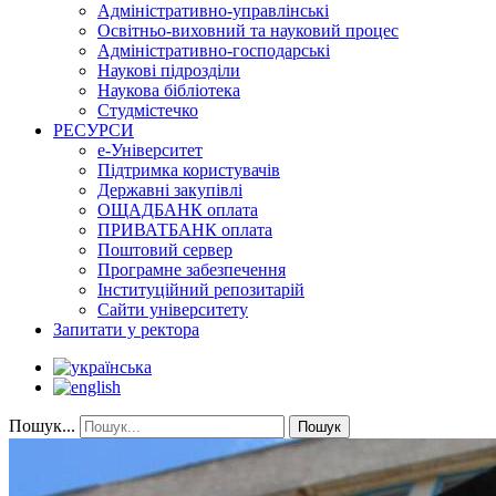
Адміністративно-управлінські
Освітньо-виховний та науковий процес
Адміністративно-господарські
Наукові підрозділи
Наукова бібліотека
Студмістечко
РЕСУРСИ
е-Університет
Підтримка користувачів
Державні закупівлі
ОЩАДБАНК оплата
ПРИВАТБАНК оплата
Поштовий сервер
Програмне забезпечення
Інституційний репозитарій
Сайти університету
Запитати у ректора
Пошук...
Пошук