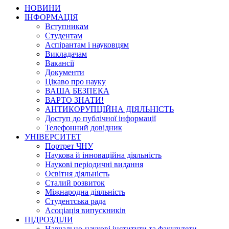
НОВИНИ
ІНФОРМАЦІЯ
Вступникам
Студентам
Аспірантам і науковцям
Викладачам
Вакансії
Документи
Цікаво про науку
ВАША БЕЗПЕКА
ВАРТО ЗНАТИ!
АНТИКОРУПЦІЙНА ДІЯЛЬНІСТЬ
Доступ до публічної інформації
Телефонний довідник
УНІВЕРСИТЕТ
Портрет ЧНУ
Наукова й інноваційна діяльність
Наукові періодичні видання
Освітня діяльність
Сталий розвиток
Міжнародна діяльність
Студентська рада
Асоціація випускників
ПІДРОЗДІЛИ
Навчально-наукові інститути та факультети