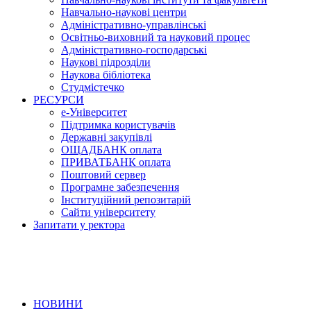
Навчально-наукові центри
Адміністративно-управлінські
Освітньо-виховний та науковий процес
Адміністративно-господарські
Наукові підрозділи
Наукова бібліотека
Студмістечко
РЕСУРСИ
е-Університет
Підтримка користувачів
Державні закупівлі
ОЩАДБАНК оплата
ПРИВАТБАНК оплата
Поштовий сервер
Програмне забезпечення
Інституційний репозитарій
Сайти університету
Запитати у ректора
НОВИНИ