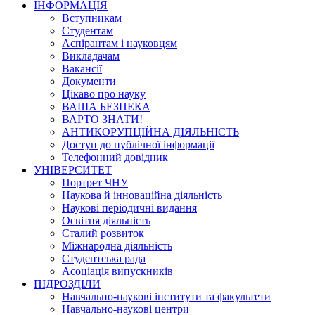
ІНФОРМАЦІЯ
Вступникам
Студентам
Аспірантам і науковцям
Викладачам
Вакансії
Документи
Цікаво про науку
ВАША БЕЗПЕКА
ВАРТО ЗНАТИ!
АНТИКОРУПЦІЙНА ДІЯЛЬНІСТЬ
Доступ до публічної інформації
Телефонний довідник
УНІВЕРСИТЕТ
Портрет ЧНУ
Наукова й інноваційна діяльність
Наукові періодичні видання
Освітня діяльність
Сталий розвиток
Міжнародна діяльність
Студентська рада
Асоціація випускників
ПІДРОЗДІЛИ
Навчально-наукові інститути та факультети
Навчально-наукові центри