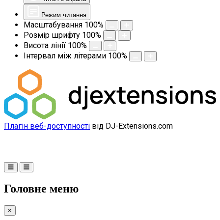
Режим читання
Масштабування
100
%
Розмір шрифту
100
%
Висота лінії
100
%
Інтервал між літерами
100
%
Плагін веб-доступності
від DJ-Extensions.com
Головне меню
×