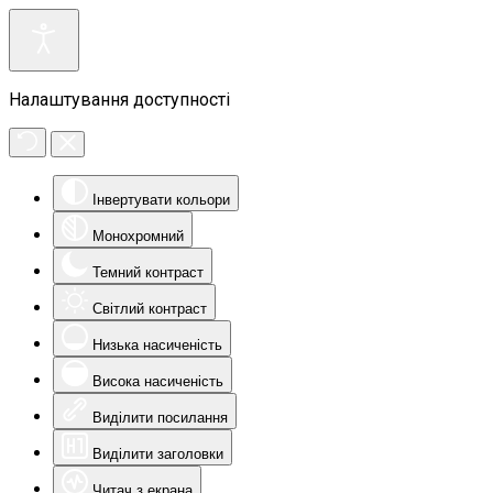
Налаштування доступності
Інвертувати кольори
Монохромний
Темний контраст
Світлий контраст
Низька насиченість
Висока насиченість
Виділити посилання
Виділити заголовки
Читач з екрана