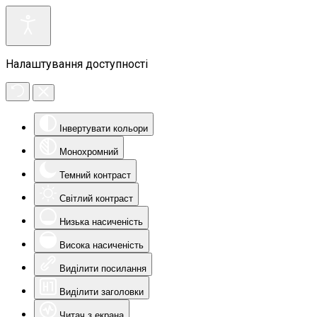
Налаштування доступності
Інвертувати кольори
Монохромний
Темний контраст
Світлий контраст
Низька насиченість
Висока насиченість
Виділити посилання
Виділити заголовки
Читач з екрана