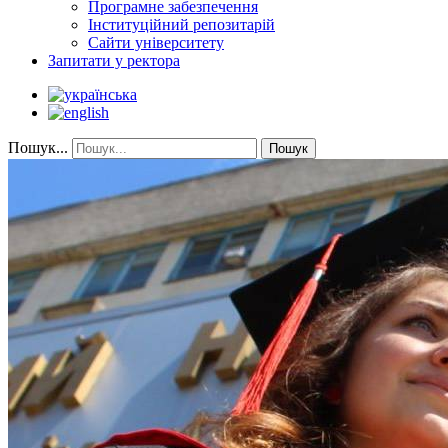
Програмне забезпечення
Інституційний репозитарій
Сайти університету
Запитати у ректора
Пошук...
Пошук