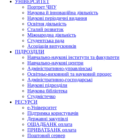
УНІВЕРСИТЕТ
Портрет ЧНУ
Наукова й інноваційна діяльність
Наукові періодичні видання
Освітня діяльність
Сталий розвиток
Міжнародна діяльність
Студентська рада
Асоціація випускників
ПІДРОЗДІЛИ
Навчально-наукові інститути та факультети
Навчально-наукові центри
Адміністративно-управлінські
Освітньо-виховний та науковий процес
Адміністративно-господарські
Наукові підрозділи
Наукова бібліотека
Студмістечко
РЕСУРСИ
е-Університет
Підтримка користувачів
Державні закупівлі
ОЩАДБАНК оплата
ПРИВАТБАНК оплата
Поштовий сервер