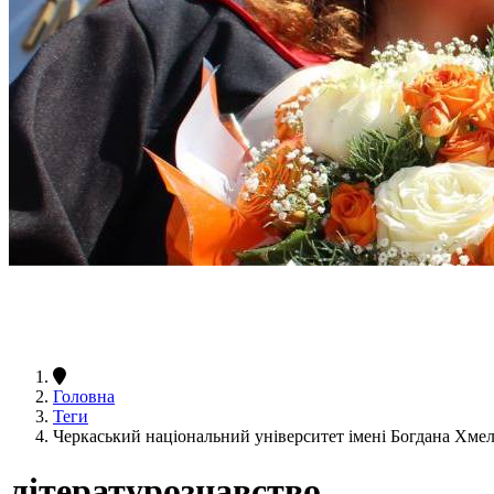
Головна
Теги
Черкаський національний університет імені Богдана Хме
літературознавство