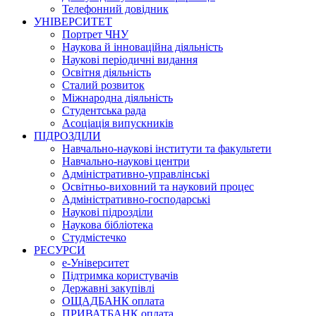
Телефонний довідник
УНІВЕРСИТЕТ
Портрет ЧНУ
Наукова й інноваційна діяльність
Наукові періодичні видання
Освітня діяльність
Сталий розвиток
Міжнародна діяльність
Студентська рада
Асоціація випускників
ПІДРОЗДІЛИ
Навчально-наукові інститути та факультети
Навчально-наукові центри
Адміністративно-управлінські
Освітньо-виховний та науковий процес
Адміністративно-господарські
Наукові підрозділи
Наукова бібліотека
Студмістечко
РЕСУРСИ
е-Університет
Підтримка користувачів
Державні закупівлі
ОЩАДБАНК оплата
ПРИВАТБАНК оплата