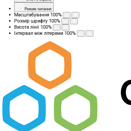
Режим читання
Масштабування
100
%
Розмір шрифту
100
%
Висота лінії
100
%
Інтервал між літерами
100
%