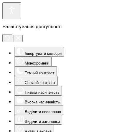
Налаштування доступності
Інвертувати кольори
Монохромний
Темний контраст
Світлий контраст
Низька насиченість
Висока насиченість
Виділити посилання
Виділити заголовки
Читач з екрана