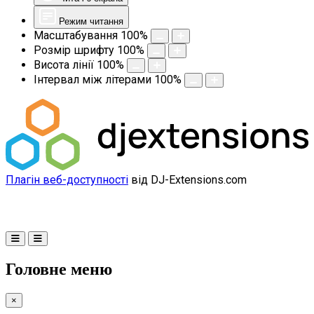
Режим читання
Масштабування
100
%
Розмір шрифту
100
%
Висота лінії
100
%
Інтервал між літерами
100
%
Плагін веб-доступності
від DJ-Extensions.com
Головне меню
×