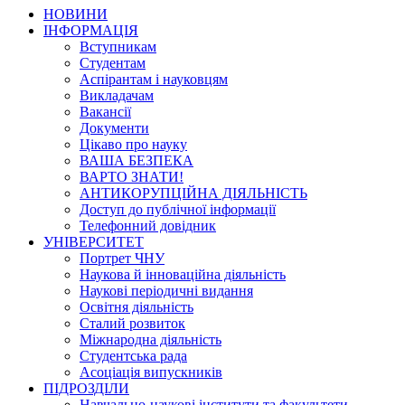
НОВИНИ
ІНФОРМАЦІЯ
Вступникам
Студентам
Аспірантам і науковцям
Викладачам
Вакансії
Документи
Цікаво про науку
ВАША БЕЗПЕКА
ВАРТО ЗНАТИ!
АНТИКОРУПЦІЙНА ДІЯЛЬНІСТЬ
Доступ до публічної інформації
Телефонний довідник
УНІВЕРСИТЕТ
Портрет ЧНУ
Наукова й інноваційна діяльність
Наукові періодичні видання
Освітня діяльність
Сталий розвиток
Міжнародна діяльність
Студентська рада
Асоціація випускників
ПІДРОЗДІЛИ
Навчально-наукові інститути та факультети