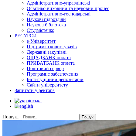
Адміністративно-управлінські
Освітньо-виховний та науковий процес
Адміністративно-господарські
Наукові підрозділи
Наукова бібліотека
Студмістечко
РЕСУРСИ
е-Університет
Підтримка користувачів
Державні закупівлі
ОЩАДБАНК оплата
ПРИВАТБАНК оплата
Поштовий сервер
Програмне забезпечення
Інституційний репозитарій
Сайти університету
Запитати у ректора
Пошук...
Пошук