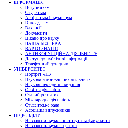
ІНФОРМАЦІЯ
Вступникам
Студентам
Аспірантам і науковцям
Викладачам
Вакансії
Документи
Цікаво про науку
ВАША БЕЗПЕКА
ВАРТО ЗНАТИ!
АНТИКОРУПЦІЙНА ДІЯЛЬНІСТЬ
Доступ до публічної інформації
Телефонний довідник
УНІВЕРСИТЕТ
Портрет ЧНУ
Наукова й інноваційна діяльність
Наукові періодичні видання
Освітня діяльність
Сталий розвиток
Міжнародна діяльність
Студентська рада
Асоціація випускників
ПІДРОЗДІЛИ
Навчально-наукові інститути та факультети
Навчально-наукові центри