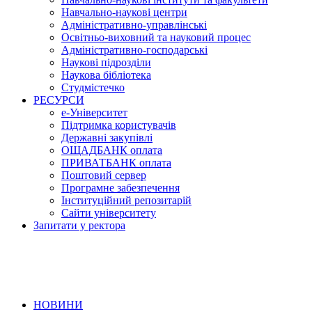
Навчально-наукові центри
Адміністративно-управлінські
Освітньо-виховний та науковий процес
Адміністративно-господарські
Наукові підрозділи
Наукова бібліотека
Студмістечко
РЕСУРСИ
е-Університет
Підтримка користувачів
Державні закупівлі
ОЩАДБАНК оплата
ПРИВАТБАНК оплата
Поштовий сервер
Програмне забезпечення
Інституційний репозитарій
Сайти університету
Запитати у ректора
НОВИНИ