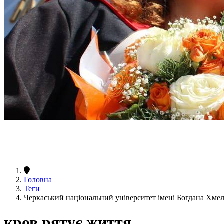
Головна
Теги
Черкаський національний університет імені Богдана Хме
кров рятує життя