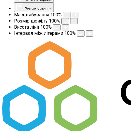
Режим читання
Масштабування
100
%
Розмір шрифту
100
%
Висота лінії
100
%
Інтервал між літерами
100
%