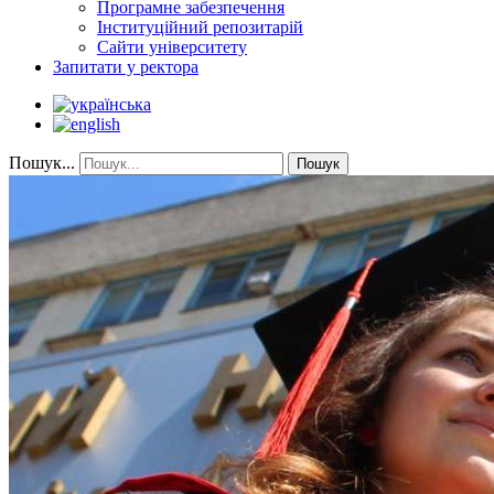
Програмне забезпечення
Інституційний репозитарій
Сайти університету
Запитати у ректора
Пошук...
Пошук