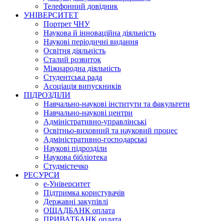
Телефонний довідник
УНІВЕРСИТЕТ
Портрет ЧНУ
Наукова й інноваційна діяльність
Наукові періодичні видання
Освітня діяльність
Сталий розвиток
Міжнародна діяльність
Студентська рада
Асоціація випускників
ПІДРОЗДІЛИ
Навчально-наукові інститути та факультети
Навчально-наукові центри
Адміністративно-управлінські
Освітньо-виховний та науковий процес
Адміністративно-господарські
Наукові підрозділи
Наукова бібліотека
Студмістечко
РЕСУРСИ
е-Університет
Підтримка користувачів
Державні закупівлі
ОЩАДБАНК оплата
ПРИВАТБАНК оплата