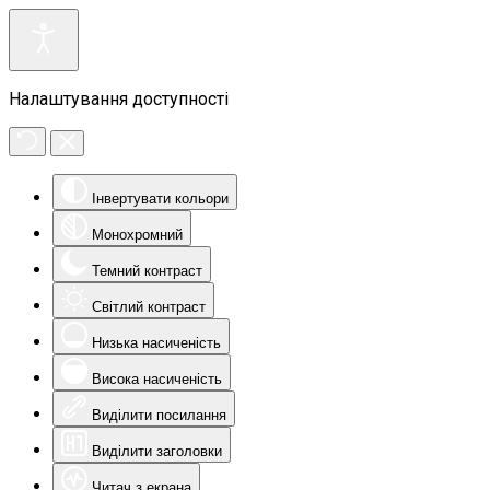
Налаштування доступності
Інвертувати кольори
Монохромний
Темний контраст
Світлий контраст
Низька насиченість
Висока насиченість
Виділити посилання
Виділити заголовки
Читач з екрана