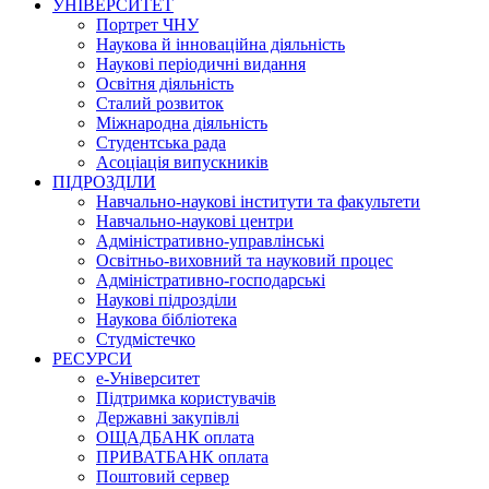
УНІВЕРСИТЕТ
Портрет ЧНУ
Наукова й інноваційна діяльність
Наукові періодичні видання
Освітня діяльність
Сталий розвиток
Міжнародна діяльність
Студентська рада
Асоціація випускників
ПІДРОЗДІЛИ
Навчально-наукові інститути та факультети
Навчально-наукові центри
Адміністративно-управлінські
Освітньо-виховний та науковий процес
Адміністративно-господарські
Наукові підрозділи
Наукова бібліотека
Студмістечко
РЕСУРСИ
е-Університет
Підтримка користувачів
Державні закупівлі
ОЩАДБАНК оплата
ПРИВАТБАНК оплата
Поштовий сервер