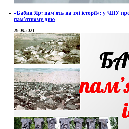
«Бабин Яр: пам'ять на тлі історії»: у ЧНУ п
пам'ятному дню
29.09.2021