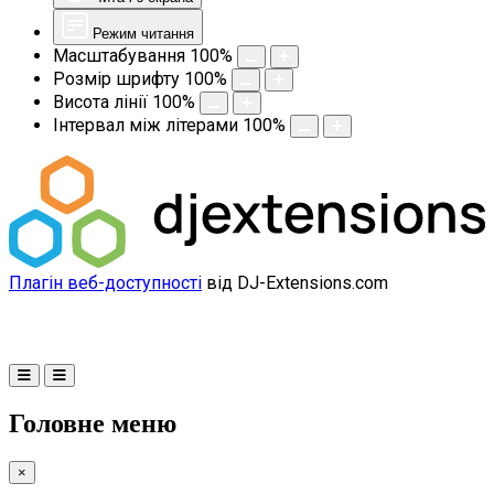
Режим читання
Масштабування
100
%
Розмір шрифту
100
%
Висота лінії
100
%
Інтервал між літерами
100
%
Плагін веб-доступності
від DJ-Extensions.com
Головне меню
×