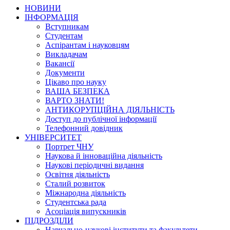
НОВИНИ
ІНФОРМАЦІЯ
Вступникам
Студентам
Аспірантам і науковцям
Викладачам
Вакансії
Документи
Цікаво про науку
ВАША БЕЗПЕКА
ВАРТО ЗНАТИ!
АНТИКОРУПЦІЙНА ДІЯЛЬНІСТЬ
Доступ до публічної інформації
Телефонний довідник
УНІВЕРСИТЕТ
Портрет ЧНУ
Наукова й інноваційна діяльність
Наукові періодичні видання
Освітня діяльність
Сталий розвиток
Міжнародна діяльність
Студентська рада
Асоціація випускників
ПІДРОЗДІЛИ
Навчально-наукові інститути та факультети