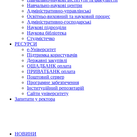
Навчально-наукові центри
Адміністративно-управлінські
Освітньо-виховний та науковий процес
Адміністративно-господарські
Наукові підрозділи
Наукова бібліотека
Студмістечко
РЕСУРСИ
е-Університет
Підтримка користувачів
Державні закупівлі
ОЩАДБАНК оплата
ПРИВАТБАНК оплата
Поштовий сервер
Програмне забезпечення
Інституційний репозитарій
Сайти університету
Запитати у ректора
НОВИНИ