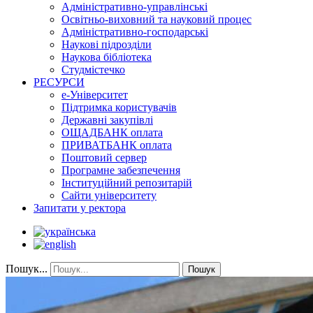
Адміністративно-управлінські
Освітньо-виховний та науковий процес
Адміністративно-господарські
Наукові підрозділи
Наукова бібліотека
Студмістечко
РЕСУРСИ
е-Університет
Підтримка користувачів
Державні закупівлі
ОЩАДБАНК оплата
ПРИВАТБАНК оплата
Поштовий сервер
Програмне забезпечення
Інституційний репозитарій
Сайти університету
Запитати у ректора
Пошук...
Пошук