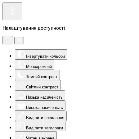
Налаштування доступності
Інвертувати кольори
Монохромний
Темний контраст
Світлий контраст
Низька насиченість
Висока насиченість
Виділити посилання
Виділити заголовки
Читач з екрана