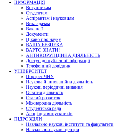
ІНФОРМАЦІЯ
Вступникам
Студентам
Аспірантам і науковцям
Викладачам
Вакансії
Документи
Цікаво про науку
ВАША БЕЗПЕКА
ВАРТО ЗНАТИ!
АНТИКОРУПЦІЙНА ДІЯЛЬНІСТЬ
Доступ до публічної інформації
Телефонний довідник
УНІВЕРСИТЕТ
Портрет ЧНУ
Наукова й інноваційна діяльність
Наукові періодичні видання
Освітня діяльність
Сталий розвиток
Міжнародна діяльність
Студентська рада
Асоціація випускників
ПІДРОЗДІЛИ
Навчально-наукові інститути та факультети
Навчально-наукові центри