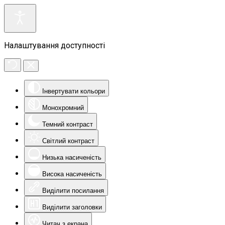
Налаштування доступності
Інвертувати кольори
Монохромний
Темний контраст
Світлий контраст
Низька насиченість
Висока насиченість
Виділити посилання
Виділити заголовки
Читач з екрана