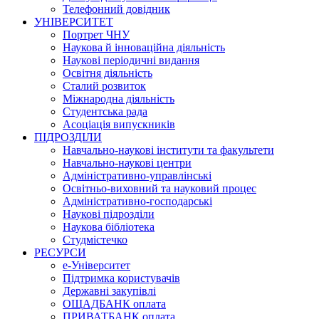
Телефонний довідник
УНІВЕРСИТЕТ
Портрет ЧНУ
Наукова й інноваційна діяльність
Наукові періодичні видання
Освітня діяльність
Сталий розвиток
Міжнародна діяльність
Студентська рада
Асоціація випускників
ПІДРОЗДІЛИ
Навчально-наукові інститути та факультети
Навчально-наукові центри
Адміністративно-управлінські
Освітньо-виховний та науковий процес
Адміністративно-господарські
Наукові підрозділи
Наукова бібліотека
Студмістечко
РЕСУРСИ
е-Університет
Підтримка користувачів
Державні закупівлі
ОЩАДБАНК оплата
ПРИВАТБАНК оплата