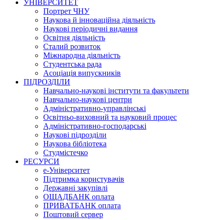
УНІВЕРСИТЕТ
Портрет ЧНУ
Наукова й інноваційна діяльність
Наукові періодичні видання
Освітня діяльність
Сталий розвиток
Міжнародна діяльність
Студентська рада
Асоціація випускників
ПІДРОЗДІЛИ
Навчально-наукові інститути та факультети
Навчально-наукові центри
Адміністративно-управлінські
Освітньо-виховний та науковий процес
Адміністративно-господарські
Наукові підрозділи
Наукова бібліотека
Студмістечко
РЕСУРСИ
е-Університет
Підтримка користувачів
Державні закупівлі
ОЩАДБАНК оплата
ПРИВАТБАНК оплата
Поштовий сервер