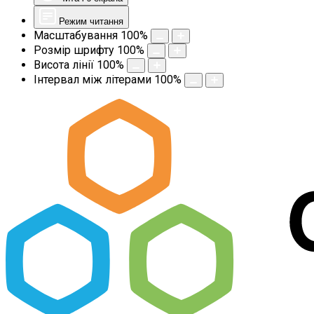
Режим читання
Масштабування
100
%
Розмір шрифту
100
%
Висота лінії
100
%
Інтервал між літерами
100
%