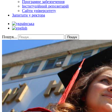
Програмне забезпечення
Інституційний репозитарій
Сайти університету
Запитати у ректора
Пошук...
Пошук