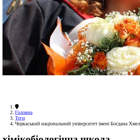
Головна
Теги
Черкаський національний університет імені Богдана Хме
хімікобіологічна школа